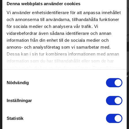
Denna webbplats använder cookies
Clous de câble de signal, 100
Piquets pour câble de signal en
Vi använder enhetsidentifierare för att anpassa innehållet
pièces
bois, 100 pièces
och annonserna till användarna, tillhandahålla funktioner
för sociala medier och analysera vår trafik. Vi
vidarebefordrar även sådana identifierare och annan
Model: 151
Model: 157
6,79 EUR
11,99 EUR
information från din enhet till de sociala medier och
En stock
En stock
annons- och analysföretag som vi samarbetar med.
Dessa kan i sin tur kombinera informationen med annan
Affiche
1
à
2
(sur
2
articles)
information som du har tillhandahållit eller som de har
samlat in när du har använt deras tjänster. Du godkänner
våra cookies vid fortsatt användande av vår webbplats.
Samtyckesval
Nödvändig
Grimsholm
Inställningar
Grimsholm a été fondée en 2014 avec une forte
ambition de simplifier et d'améliorer le quotidien à la
Statistik
maison et au jardin. Grâce à l'innovation et à une
qualité élevée, nous proposons des solutions qui