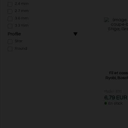
2.4 mm
2.7 mm
3.0 mm
3.3 mm
Profile
Star
Round
Fil et ca
Ryobi, Bosch
Model: 638
6,79 EUR
En stock