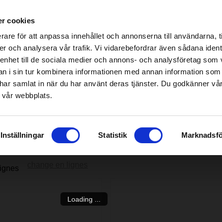
s spécialisés Home & Garden – cliquez ici pour trouver le magasin le plus proche
r cookies
be found!
rare för att anpassa innehållet och annonserna till användarna, t
imsholm.com/includes/templates/plusmall37/cssmap-europe/d
er och analysera vår trafik. Vi vidarebefordrar även sådana ident
 enhet till de sociala medier och annons- och analysföretag som 
be found!
onçonneuse/Abatteuse
|
Carburant/Lubrification/Moteur
Smart garden
 i sin tur kombinera informationen med annan information som
imsholm.com/includes/templates/plusmall37/cssmap-europe/d
de har samlat in när du har använt deras tjänster. Du godkänner v
 vår webbplats.
Inställningar
Statistik
Marknadsfö
change en lignes
Loading ...