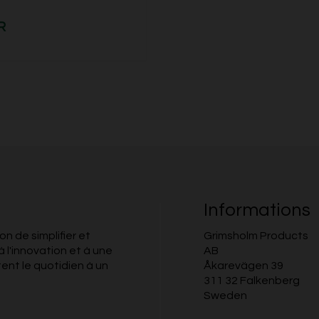
R
Informations
n de simplifier et
Grimsholm Products
à l'innovation et à une
AB
tent le quotidien à un
Åkarevägen 39
311 32 Falkenberg
Sweden