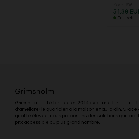
Model: 636
51,39 EU
En stock
Grimsholm
Grimsholm a été fondée en 2014 avec une forte ambitio
d'améliorer le quotidien à la maison et au jardin. Grâce 
qualité élevée, nous proposons des solutions qui facili
prix accessible au plus grand nombre.