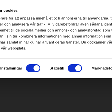
s spécialisés Home & Garden – cliquez ici pour trouver le magasin le plus proche
r cookies
rare för att anpassa innehållet och annonserna till användarna, t
er och analysera vår trafik. Vi vidarebefordrar även sådana ident
 enhet till de sociala medier och annons- och analysföretag som 
onçonneuse/Abatteuse
|
Carburant/Lubrification/Moteur
Smart garden
 i sin tur kombinera informationen med annan information som
de har samlat in när du har använt deras tjänster. Du godkänner v
 vår webbplats.
Inställningar
Statistik
Marknadsfö