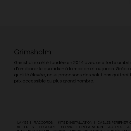
Grimsholm
Grimsholm a été fondée en 2014 avec une forte ambitio
d'améliorer le quotidien à la maison et au jardin. Grâce 
qualité élevée, nous proposons des solutions qui facili
prix accessible au plus grand nombre.
LAMES
|
RACCORDS
|
KITS D’INSTALLATION
|
CÂBLES PÉRIPHÉRI
BATTERIES
|
BORDURE
|
SERVICE ET RÉPARATION
|
AUTRES
|
A