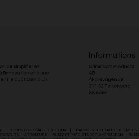
Informations
n de simplifier et
Grimsholm Products
à l'innovation et à une
AB
tent le quotidien à un
Åkarevägen 39
311 32 Falkenberg
Sweden
QUE
|
CLOUS POUR CÂBLES DE SIGNAL
|
TRACEURS DE DÉFAUTS DE CÂBLES
RROSEURS
|
ARROSEURS
|
BUSES ET PISTOLETS DE PULVÉRISATION
|
BUSES