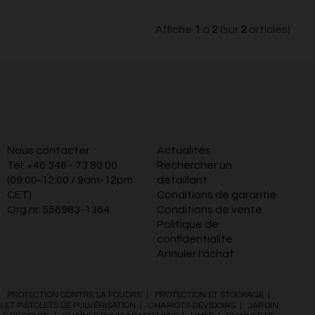
Affiche
1
à
2
(sur
2
articles)
Nous contacter
Actualités
Tel:
+46 346 - 73 80 00
Rechercher un
(09:00-12:00 / 9am-12pm
détaillant
CET)
Conditions de garantie
Org.nr. 556983-1364
Conditions de vente
Politique de
confidentialité
Annuler l'achat
|
PROTECTION CONTRE LA FOUDRE
|
PROTECTION ET STOCKAGE
|
 ET PISTOLETS DE PULVÉRISATION
|
CHARIOTS-DÉVIDOIRS
|
JARDIN