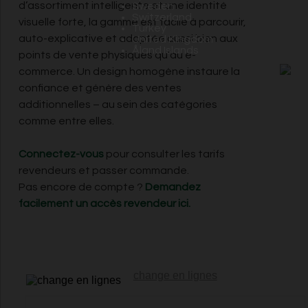
d’assortiment intelligente et une identité
Sweden
Switzerland
visuelle forte, la gamme est facile à parcourir,
Turkey
auto-explicative et adaptée aussi bien aux
United Kingdom
Åland Islands
points de vente physiques qu’au e-
commerce. Un design homogène instaure la
confiance et génère des ventes
additionnelles – au sein des catégories
comme entre elles.
Connectez-vous
pour consulter les tarifs
revendeurs et passer commande.
Pas encore de compte ?
Demandez
facilement un accès revendeur ici.
change en lignes