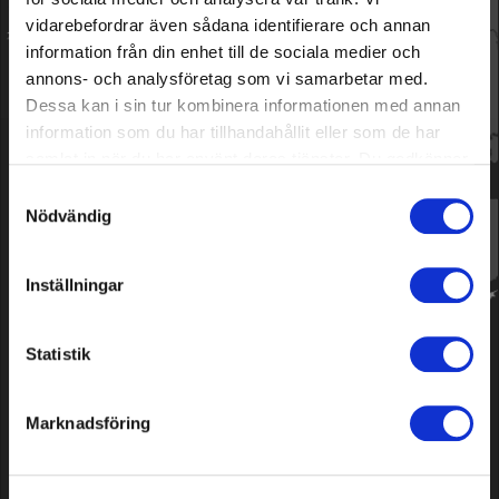
En stock
En stock
vidarebefordrar även sådana identifierare och annan
information från din enhet till de sociala medier och
Affiche
1
à
2
(sur
2
articles)
annons- och analysföretag som vi samarbetar med.
Dessa kan i sin tur kombinera informationen med annan
information som du har tillhandahållit eller som de har
samlat in när du har använt deras tjänster. Du godkänner
Grimsholm
våra cookies vid fortsatt användande av vår webbplats.
Samtyckesval
Grimsholm a été fondée en 2014 avec une forte
Nödvändig
ambition de simplifier et d'améliorer le quotidien à la
maison et au jardin. Grâce à l'innovation et à une
qualité élevée, nous proposons des solutions qui
Inställningar
facilitent le quotidien à un prix accessible au plus
grand nombre.
Statistik
Informations
Grimsholm Products AB
Marknadsföring
Åkarevägen 39
311 32 Falkenberg
Sweden