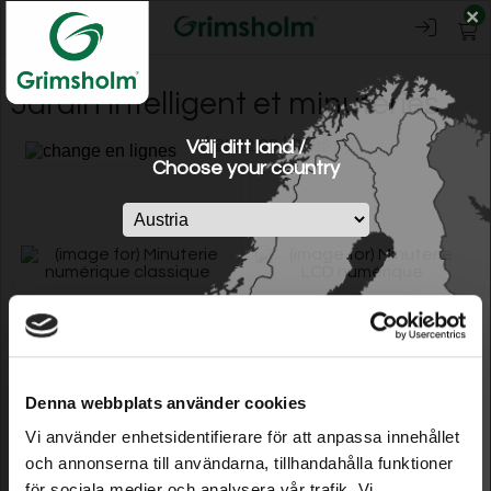
×
0
Jardin intelligent et minuteries
change en lignes
Välj ditt land /
Choose your country
Minuterie numérique classique
Minuterie LCD numérique
Denna webbplats använder cookies
Vi använder enhetsidentifierare för att anpassa innehållet
och annonserna till användarna, tillhandahålla funktioner
Model: 31120
Model: 31122
42,79 EUR
59,99 EUR
för sociala medier och analysera vår trafik. Vi