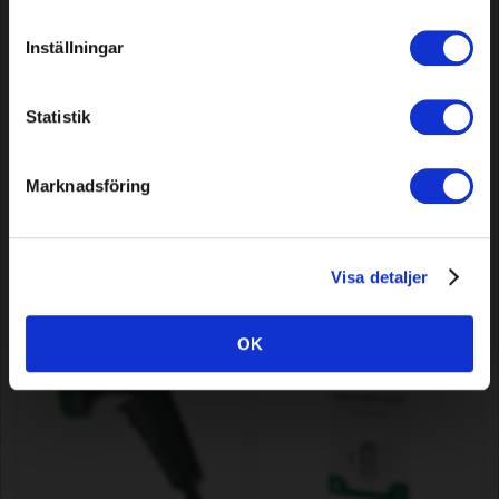
Inställningar
Statistik
Lames pour Sunseeker V3,
Fil de coupe, rond, orange, 2,4
X3 Plus et X5, 12 pièces
mm, 35 m
Marknadsföring
5,99 EUR
4,29 EUR
En stock
En stock
Visa detaljer
OK