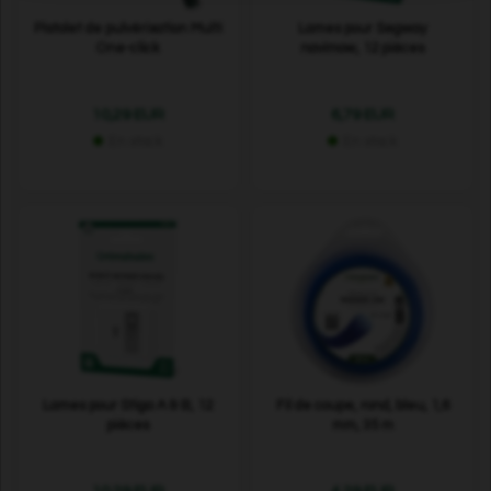
Pistolet de pulvérisation Multi
Lames pour Segway
One-click
navimow, 12 pièces
10,29 EUR
6,79 EUR
En stock
En stock
Lames pour Stiga A & B, 12
Fil de coupe, rond, bleu, 1,6
pièces
mm, 35 m