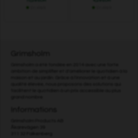
10,29 EUR
4,29 EUR
En stock
En stock
Grimsholm
Grimsholm a été fondée en 2014 avec une forte
ambition de simplifier et d'améliorer le quotidien à la
maison et au jardin. Grâce à l'innovation et à une
qualité élevée, nous proposons des solutions qui
facilitent le quotidien à un prix accessible au plus
grand nombre.
Informations
Grimsholm Products AB
Åkarevägen 39
311 32 Falkenberg