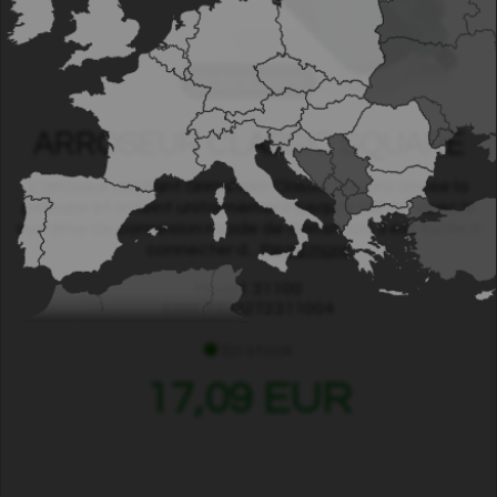
Tap to expand
ARROSEUR CLASSIC SQUARE
L’arroseur oscillant Grimsholm Classic Square arrose la
pelouse et atteint uniformément jusqu’à 280 m². Avec le
système de connexion rapide de Grimsholm, il est facile à
connecter d...
Read more
Model: 31100
EAN: 7333272311004
En stock
17,09 EUR