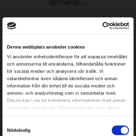
acheté ...
Denna webbplats använder cookies
Vi använder enhetsidentifierare för att anpassa innehållet
och annonserna till användarna, tillhandahålla funktioner
för sociala medier och analysera vår trafik. Vi
Lames pour Dreame, 12
Lames pour Mammotion Luba
pièces
& Yuka, 24 pièces
vidarebefordrar även sådana identifierare och annan
information från din enhet till de sociala medier och
annons- och analysföretag som vi samarbetar med.
5,99 EUR
13,69 EUR
Dessa kan i sin tur kombinera informationen med annan
En stock
En stock
information som du har tillhandahållit eller som de har
samlat in när du har använt deras tjänster. Du godkänner
våra cookies vid fortsatt användande av vår webbplats.
Samtyckesval
Nödvändig