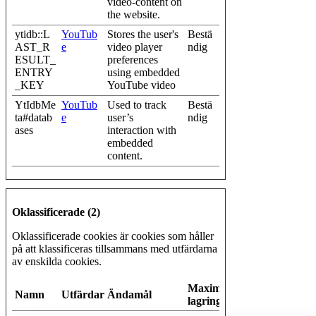
video-content on
the website.
ytidb::L
YouTub
Stores the user's
Bestä
AST_R
e
video player
ndig
ESULT_
preferences
ENTRY
using embedded
_KEY
YouTube video
YtIdbMe
YouTub
Used to track
Bestä
ta#datab
e
user’s
ndig
ases
interaction with
embedded
content.
Oklassificerade (2)
Oklassificerade cookies är cookies som håller
på att klassificeras tillsammans med utfärdarna
av enskilda cookies.
Maximal
Namn
Utfärdare
Ändamål
lagringstid