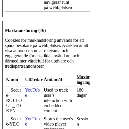
navigerar runt
på webbplatsen
Marknadsföring (16)
Cookies för marknadsföring används för att
spåra besökare på webbplatser. Avsikten är att
visa annonser som är relevanta och
engagerande för enskilda användare, och
därmed mer värdefull för utgivare och
tredjepartsannonsörer.
Maximal
Namn
Utfärdare
Ändamål
lagringstid
__Secur
YouTub
Used to track
180
e-
e
user’s
dagar
ROLLO
interaction with
UT_TO
embedded
KEN
content.
__Secur
YouTub
Stores the user's
Sessio
e-YEC
e
video player
n