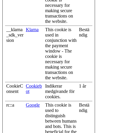
necessary for
making secure
transactions on
the website.
__klarna
Klarna
This cookie is
Bestä
_sdk_ver
used in
ndig
sion
conjunction with
the payment
window - The
cookie is
necessary for
making secure
transactions on
the website.
CookieC
Cookieb
Indikerar
1 år
onsent
ot
medgivande för
cookies.
rc::a
Google
This cookie is
Bestä
used to
ndig
distinguish
between humans
and bots. This is
beneficial for the