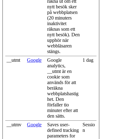
räkna ut om ett
nytt besök sker
på webbplatsen
(20 minuters
inaktivitet
räknas som ett
nytt besök). Den
upphör när
webbläsaren
stängs.
__utmt
Google
Google
1 dag
analytics,
__utmt är en
cookie som
används för att
beräkna
webbplatshastig
het. Den
förfaller tio
minuter efter att
den sätts.
__utmv
Google
Saves user-
Sessio
defined tracking
n
parameters for