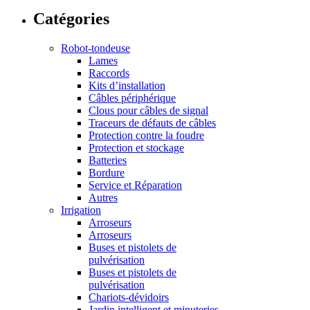
Catégories
Robot-tondeuse
Lames
Raccords
Kits d’installation
Câbles périphérique
Clous pour câbles de signal
Traceurs de défauts de câbles
Protection contre la foudre
Protection et stockage
Batteries
Bordure
Service et Réparation
Autres
Irrigation
Arroseurs
Arroseurs
Buses et pistolets de
pulvérisation
Buses et pistolets de
pulvérisation
Chariots-dévidoirs
Jardin intelligent et minuteries