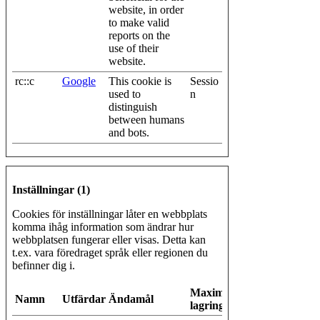
website, in order
to make valid
reports on the
use of their
website.
rc::c
Google
This cookie is
Sessio
used to
n
distinguish
between humans
and bots.
Inställningar (1)
Cookies för inställningar låter en webbplats
komma ihåg information som ändrar hur
webbplatsen fungerar eller visas. Detta kan
t.ex. vara föredraget språk eller regionen du
befinner dig i.
Maximal
Namn
Utfärdare
Ändamål
lagringstid