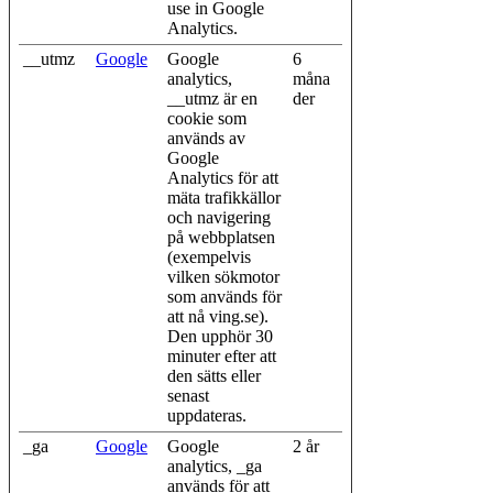
use in Google
Analytics.
__utmz
Google
Google
6
analytics,
måna
__utmz är en
der
cookie som
används av
Google
Analytics för att
mäta trafikkällor
och navigering
på webbplatsen
(exempelvis
vilken sökmotor
som används för
att nå ving.se).
Den upphör 30
minuter efter att
den sätts eller
senast
uppdateras.
_ga
Google
Google
2 år
analytics, _ga
används för att