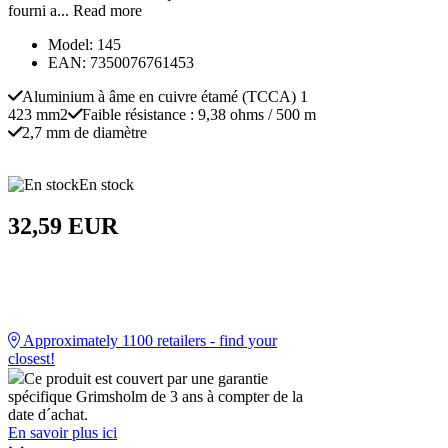
fourni a...
Read more
Model: 145
EAN: 7350076761453
Aluminium à âme en cuivre étamé (TCCA) 1
423 mm2
Faible résistance : 9,38 ohms / 500 m
2,7 mm de diamètre
En stock
32,59 EUR
Approximately
1100
retailers - find your
closest!
Ce produit est couvert par une garantie
spécifique Grimsholm de 3 ans à compter de la
date d´achat.
En savoir plus ici