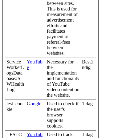
between sites.
This is used for
measurement of
advertisement
efforts and
facilitates
payment of
referral-fees
between
websites.
Service
YouTub
Necessary for
Bestä
WorkerL
e
the
ndig
ogsData
implementation
base#S
and functionality
WHealth
of YouTube
Log
video-content on
the website.
test_coo
Google
Used to check if
1 dag
kie
the user's
browser
supports
cookies.
TESTC
YouTub
Used to track
1 dag