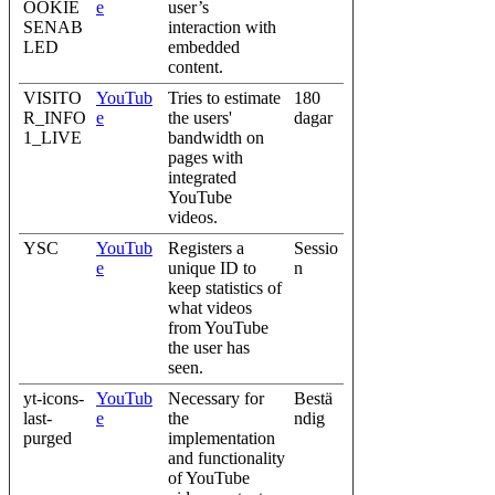
OOKIE
e
user’s
SENAB
interaction with
LED
embedded
content.
VISITO
YouTub
Tries to estimate
180
R_INFO
e
the users'
dagar
1_LIVE
bandwidth on
pages with
integrated
YouTube
videos.
YSC
YouTub
Registers a
Sessio
e
unique ID to
n
keep statistics of
what videos
from YouTube
the user has
seen.
yt-icons-
YouTub
Necessary for
Bestä
last-
e
the
ndig
purged
implementation
and functionality
of YouTube