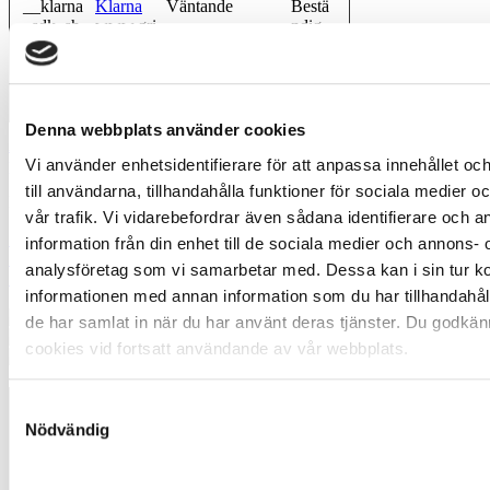
__klarna
Klarna
Väntande
Bestä
_sdk_sh
www.gri
ndig
opping-
msholm.
session
com
[x2]
Denna webbplats använder cookies
Accueil
|
Robot-tondeuse
|
Câbles
périphérique
| Câble de signal Standard, 200 m
Vi använder enhetsidentifierare för att anpassa innehållet o
till användarna, tillhandahålla funktioner för sociala medier 
Product 19/23
vår trafik. Vi vidarebefordrar även sådana identifierare och 
«
information från din enhet till de sociala medier och annons- 
=
analysföretag som vi samarbetar med. Dessa kan i sin tur 
»
informationen med annan information som du har tillhandahåll
de har samlat in när du har använt deras tjänster. Du godkän
cookies vid fortsatt användande av vår webbplats.
Samtyckesval
Nödvändig