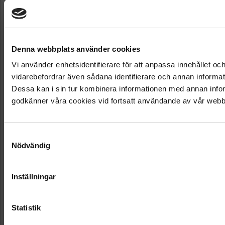
Denna webbplats använder cookies
Vi använder enhetsidentifierare för att anpassa innehållet och
vidarebefordrar även sådana identifierare och annan informat
Dessa kan i sin tur kombinera informationen med annan inform
godkänner våra cookies vid fortsatt användande av vår webb
Samtyckesval
Nödvändig
Inställningar
Statistik