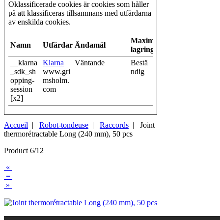
Oklassificerade cookies är cookies som håller
på att klassificeras tillsammans med utfärdarna
av enskilda cookies.
Maximal
Namn
Utfärdare
Ändamål
lagringstid
__klarna
Klarna
Väntande
Bestä
_sdk_sh
www.gri
ndig
opping-
msholm.
session
com
[x2]
Accueil
|
Robot-tondeuse
|
Raccords
| Joint
thermorétractable Long (240 mm), 50 pcs
Product 6/12
«
=
»