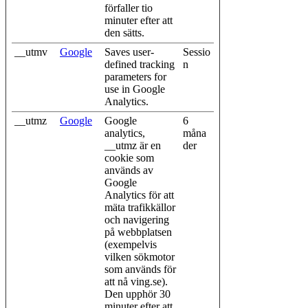
förfaller tio
minuter efter att
den sätts.
__utmv
Google
Saves user-
Sessio
defined tracking
n
parameters for
use in Google
Analytics.
__utmz
Google
Google
6
analytics,
måna
__utmz är en
der
cookie som
används av
Google
Analytics för att
mäta trafikkällor
och navigering
på webbplatsen
(exempelvis
vilken sökmotor
som används för
att nå ving.se).
Den upphör 30
minuter efter att