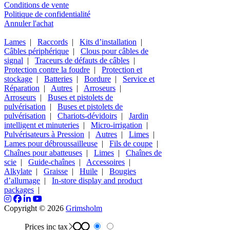
Conditions de vente
Politique de confidentialité
Annuler l'achat
Lames
|
Raccords
|
Kits d’installation
|
Câbles périphérique
|
Clous pour câbles de
signal
|
Traceurs de défauts de câbles
|
Protection contre la foudre
|
Protection et
stockage
|
Batteries
|
Bordure
|
Service et
Réparation
|
Autres
|
Arroseurs
|
Arroseurs
|
Buses et pistolets de
pulvérisation
|
Buses et pistolets de
pulvérisation
|
Chariots-dévidoirs
|
Jardin
intelligent et minuteries
|
Micro-irrigation
|
Pulvérisateurs à Pression
|
Autres
|
Limes
|
Lames pour débroussailleuse
|
Fils de coupe
|
Chaînes pour abatteuses
|
Limes
|
Chaînes de
scie
|
Guide-chaînes
|
Accessoires
|
Alkylate
|
Graisse
|
Huile
|
Bougies
d’allumage
|
In-store display and product
packages
|
Copyright © 2026
Grimsholm
Prices inc tax