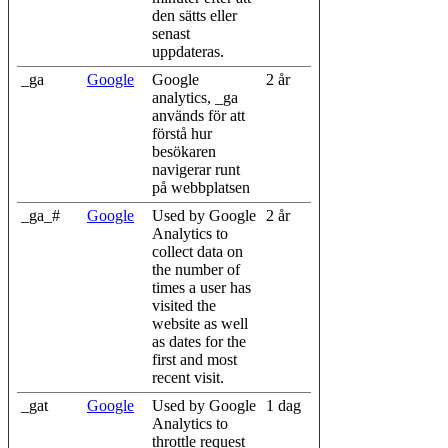
den sätts eller
senast
uppdateras.
_ga
Google
Google
2 år
analytics, _ga
används för att
förstå hur
besökaren
navigerar runt
på webbplatsen
_ga_#
Google
Used by Google
2 år
Analytics to
collect data on
the number of
times a user has
visited the
website as well
as dates for the
first and most
recent visit.
_gat
Google
Used by Google
1 dag
Analytics to
throttle request