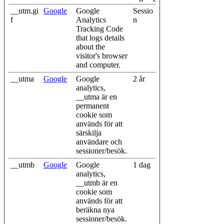
__utm.gi
Google
Google
Sessio
f
Analytics
n
Tracking Code
that logs details
about the
visitor's browser
and computer.
__utma
Google
Google
2 år
analytics,
__utma är en
permanent
cookie som
används för att
särskilja
användare och
sessioner/besök.
__utmb
Google
Google
1 dag
analytics,
__utmb är en
cookie som
används för att
beräkna nya
sessioner/besök.