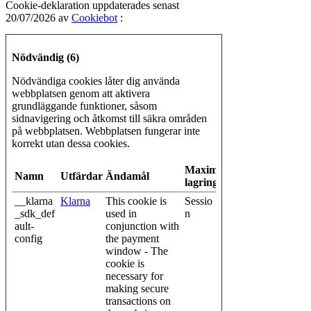
Cookie-deklaration uppdaterades senast
20/07/2026 av
Cookiebot
:
Nödvändig (6)
Nödvändiga cookies låter dig använda
webbplatsen genom att aktivera
grundläggande funktioner, såsom
sidnavigering och åtkomst till säkra områden
på webbplatsen. Webbplatsen fungerar inte
korrekt utan dessa cookies.
Maximal
Namn
Utfärdare
Ändamål
lagringstid
__klarna
Klarna
This cookie is
Sessio
_sdk_def
used in
n
ault-
conjunction with
config
the payment
window - The
cookie is
necessary for
making secure
transactions on