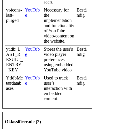
seen.
yt-icons-
YouTub
Necessary for
Bestä
last-
e
the
ndig
purged
implementation
and functionality
of YouTube
video-content on
the website.
ytidb::L
YouTub
Stores the user's
Bestä
AST_R
e
video player
ndig
ESULT_
preferences
ENTRY
using embedded
_KEY
YouTube video
YtIdbMe
YouTub
Used to track
Bestä
ta#datab
e
user’s
ndig
ases
interaction with
embedded
content.
Oklassificerade (2)