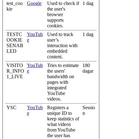
test_coo
Google
Used to check if
1 dag
kie
the user's
browser
supports
cookies.
TESTC
YouTub
Used to track
1 dag
OOKIE
e
user’s
SENAB
interaction with
LED
embedded
content.
VISITO
YouTub
Tries to estimate
180
R_INFO
e
the users'
dagar
1_LIVE
bandwidth on
pages with
integrated
YouTube
videos.
YSC
YouTub
Registers a
Sessio
e
unique ID to
n
keep statistics of
what videos
from YouTube
the user has