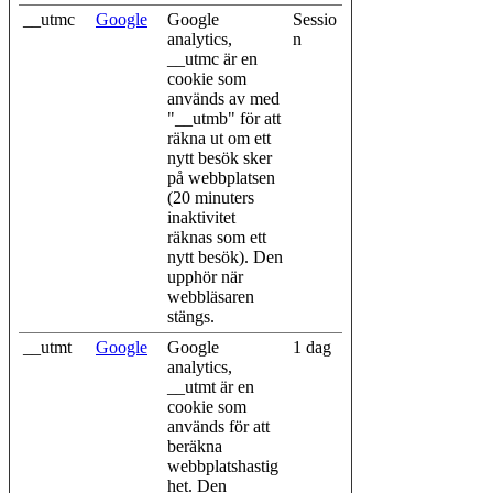
__utmc
Google
Google
Sessio
analytics,
n
__utmc är en
cookie som
används av med
"__utmb" för att
räkna ut om ett
nytt besök sker
på webbplatsen
(20 minuters
inaktivitet
räknas som ett
nytt besök). Den
upphör när
webbläsaren
stängs.
__utmt
Google
Google
1 dag
analytics,
__utmt är en
cookie som
används för att
beräkna
webbplatshastig
het. Den