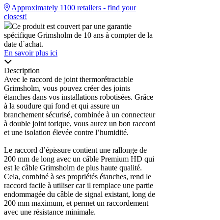
Approximately
1100
retailers - find your
closest!
Ce produit est couvert par une garantie
spécifique Grimsholm de 10 ans à compter de la
date d´achat.
En savoir plus ici
Description
Avec le raccord de joint thermorétractable
Grimsholm, vous pouvez créer des joints
étanches dans vos installations robotisées. Grâce
à la soudure qui fond et qui assure un
branchement sécurisé, combinée à un connecteur
à double joint torique, vous aurez un bon raccord
et une isolation élevée contre l’humidité.
Le raccord d’épissure contient une rallonge de
200 mm de long avec un câble Premium HD qui
est le câble Grimsholm de plus haute qualité.
Cela, combiné à ses propriétés étanches, rend le
raccord facile à utiliser car il remplace une partie
endommagée du câble de signal existant, long de
200 mm maximum, et permet un raccordement
avec une résistance minimale.