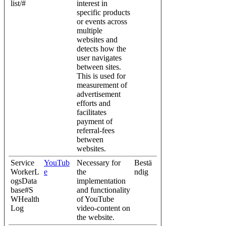
list/#
interest in
specific products
or events across
multiple
websites and
detects how the
user navigates
between sites.
This is used for
measurement of
advertisement
efforts and
facilitates
payment of
referral-fees
between
websites.
Service
YouTub
Necessary for
Bestä
WorkerL
e
the
ndig
ogsData
implementation
base#S
and functionality
WHealth
of YouTube
Log
video-content on
the website.