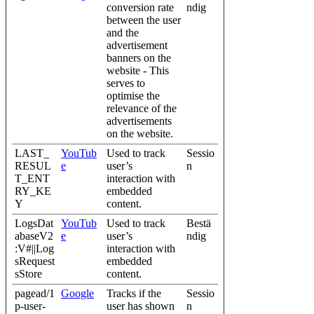
conversion rate
ndig
between the user
and the
advertisement
banners on the
website - This
serves to
optimise the
relevance of the
advertisements
on the website.
LAST_
YouTub
Used to track
Sessio
RESUL
e
user’s
n
T_ENT
interaction with
RY_KE
embedded
Y
content.
LogsDat
YouTub
Used to track
Bestä
abaseV2
e
user’s
ndig
:V#||Log
interaction with
sRequest
embedded
sStore
content.
pagead/1
Google
Tracks if the
Sessio
p-user-
user has shown
n