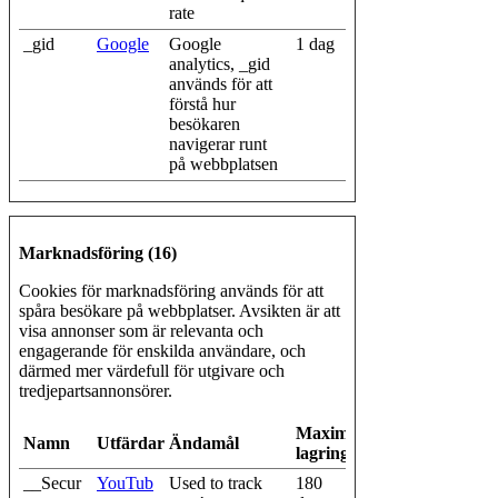
rate
_gid
Google
Google
1 dag
analytics, _gid
används för att
förstå hur
besökaren
navigerar runt
på webbplatsen
Marknadsföring (16)
Cookies för marknadsföring används för att
spåra besökare på webbplatser. Avsikten är att
visa annonser som är relevanta och
engagerande för enskilda användare, och
därmed mer värdefull för utgivare och
tredjepartsannonsörer.
Maximal
Namn
Utfärdare
Ändamål
lagringstid
__Secur
YouTub
Used to track
180