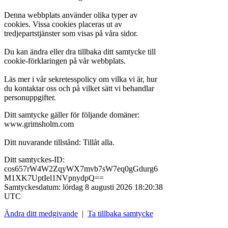
Denna webbplats använder olika typer av
cookies. Vissa cookies placeras ut av
tredjepartstjänster som visas på våra sidor.
Du kan ändra eller dra tillbaka ditt samtycke till
cookie-förklaringen på vår webbplats.
Läs mer i vår sekretesspolicy om vilka vi är, hur
du kontaktar oss och på vilket sätt vi behandlar
personuppgifter.
Ditt samtycke gäller för följande domäner:
www.grimsholm.com
Ditt nuvarande tillstånd: Tillåt alla.
Ditt samtyckes-ID:
cos657rW4W2ZqyWX7mvb7sW7eq0gGdurg6
M1XK7UptIel1NVpnydpQ==
Samtyckesdatum:
lördag 8 augusti 2026 18:20:38
UTC
Ändra ditt medgivande
|
Ta tillbaka samtycke