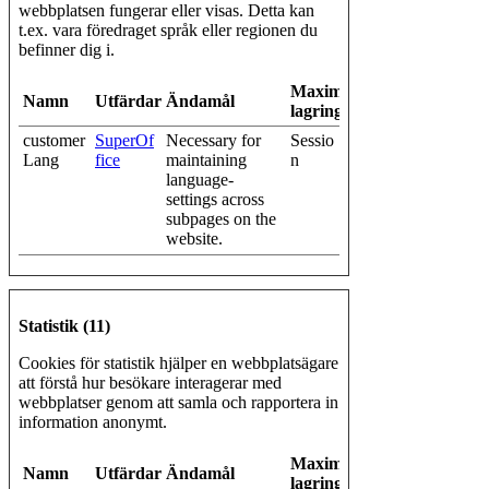
webbplatsen fungerar eller visas. Detta kan
t.ex. vara föredraget språk eller regionen du
befinner dig i.
Maximal
Namn
Utfärdare
Ändamål
lagringstid
customer
SuperOf
Necessary for
Sessio
Lang
fice
maintaining
n
language-
settings across
subpages on the
website.
Statistik (11)
Cookies för statistik hjälper en webbplatsägare
att förstå hur besökare interagerar med
webbplatser genom att samla och rapportera in
information anonymt.
Maximal
Namn
Utfärdare
Ändamål
lagringstid