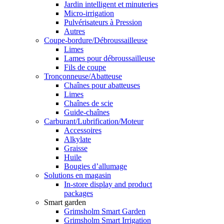
Jardin intelligent et minuteries
Micro-irrigation
Pulvérisateurs à Pression
Autres
Coupe-bordure/Débroussailleuse
Limes
Lames pour débroussailleuse
Fils de coupe
Tronçonneuse/Abatteuse
Chaînes pour abatteuses
Limes
Chaînes de scie
Guide-chaînes
Carburant/Lubrification/Moteur
Accessoires
Alkylate
Graisse
Huile
Bougies d’allumage
Solutions en magasin
In-store display and product
packages
Smart garden
Grimsholm Smart Garden
Grimsholm Smart Irrigation