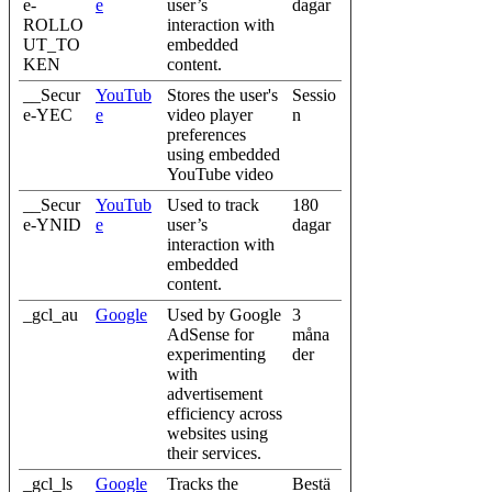
e-
e
user’s
dagar
ROLLO
interaction with
UT_TO
embedded
KEN
content.
__Secur
YouTub
Stores the user's
Sessio
e-YEC
e
video player
n
preferences
using embedded
YouTube video
__Secur
YouTub
Used to track
180
e-YNID
e
user’s
dagar
interaction with
embedded
content.
_gcl_au
Google
Used by Google
3
AdSense for
måna
experimenting
der
with
advertisement
efficiency across
websites using
their services.
_gcl_ls
Google
Tracks the
Bestä