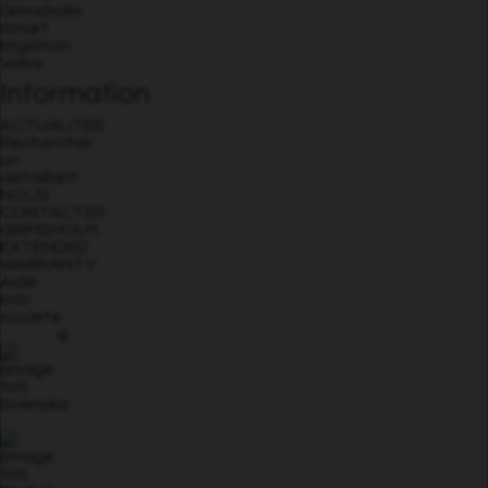
Grimsholm
Smart
Irrigation
Valve
Information
ACTUALITÉS
Rechercher
un
détaillant
NOUS
CONTACTER
GRIMSHOLM
EXTENDED
WARRANTY
Aide
Info
societe