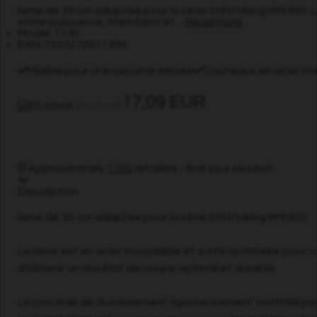
lame de 30 cm adaptée pour la série Stihl/Viking RMI 600. L
entre puissance, tranchant et ...
Read more
Model: 1130
EAN: 7333272011300
Pliable pour une sécurité élevée
Couteaux en acier in
17,09 EUR
En stock
Approximately
1100
retailers - find your closest!
Description
lame de 30 cm adaptée pour la série Stihl/Viking RMI 600.
Le lame est en acier inoxydable et a été optimisée pour att
d’obtenir un résultat de coupe optimal et durable.
Le procédé de durcissement rigoureusement contrôlé perme