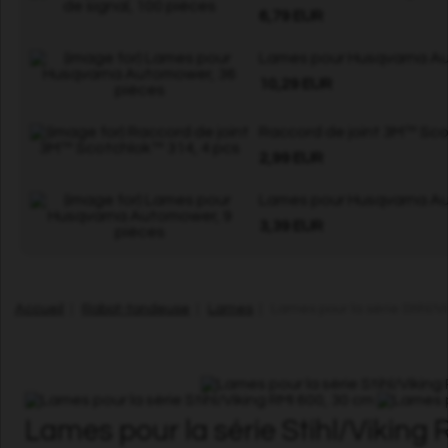
6,79 EUR
Lames pour Husqvarna Au
10,29 EUR
Raccord de joint 3M™ Sco
2,99 EUR
Lames pour Husqvarna Au
3,39 EUR
Accueil
|
Robot-tondeuse
|
Lames
| Lames pour la série Stihl/V
Lames pour la série Stihl/Viking 