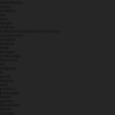
abatteuses
Limes
Chaînes
de
scie
Guide-
chaînes
Carburant/Lubrification/Moteur
Accessoires
Alkylate
Graisse
Huile
Bougies
d’allumage
Solutions
en
magasin
In-
store
display
and
product
packages
Smart
garden
Grimsholm
Smart
Garden