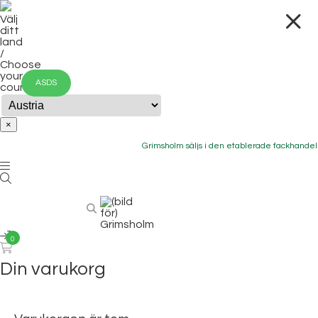
Välj
ditt
land
/
Choose
your
ASDS
country
×
Grimsholm säljs i den etablerade fackhandeln 
0
Din varukorg