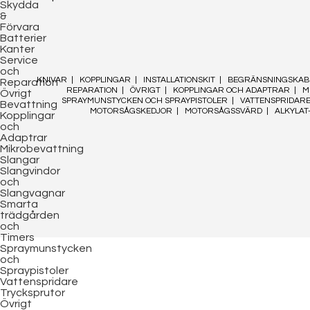
Skydda
&
Förvara
Batterier
Kanter
Service
och
KNIVAR
|
KOPPLINGAR
|
INSTALLATIONSKIT
|
BEGRÄNSNINGSKAB
Reparation
REPARATION
|
ÖVRIGT
|
KOPPLINGAR OCH ADAPTRAR
|
M
Övrigt
SPRAYMUNSTYCKEN OCH SPRAYPISTOLER
|
VATTENSPRIDAR
Bevattning
MOTORSÅGSKEDJOR
|
MOTORSÅGSSVÄRD
|
ALKYLAT
Kopplingar
och
Adaptrar
Mikrobevattning
Slangar
Slangvindor
och
Slangvagnar
Smarta
trädgården
och
Timers
Spraymunstycken
och
Spraypistoler
Vattenspridare
Trycksprutor
Övrigt