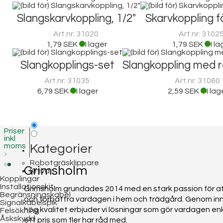
Slangskarvkoppling, 1/2"
Skarvkoppling f
Art.nr: 31020
Art.nr: 3102
1,79 SEK
I lager
1,79 SEK
I l
Slangkopplings-set
Slangkoppling med r
Art.nr: 31035
Art.nr: 31060
6,79 SEK
I lager
2,59 SEK
I lag
Priser
inkl
moms
Kategorier
Robotgräsklippare
Grimsholm
Knivar
Kopplingar
Installationskit
Grimsholm grundades 2014 med en stark passion för at
Begränsningskabel
och förbättra vardagen i hem och trädgård. Genom in
Signalkabelspik
hög kvalitet erbjuder vi lösningar som gör vardagen enkl
Felsökning
Åskskydd
ett pris som fler har råd med.