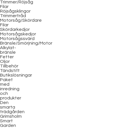
Trimmer/Röjsåg
Filar
Röjsågsklingor
Trimmertråd
Motorsåg/Skördare
Filar
Skördarkedjor
Motorsågskedjor
Motorsågssvärd
Bränsle/Smörjning/Motor
Alkylat-
bränsle
Fetter
Oljor
Tillbehör
Tändstift
Butikslösningar
Paket
med
inredning
och
produkter
Den
smarta
trädgården
Grimsholm
Smart
Garden