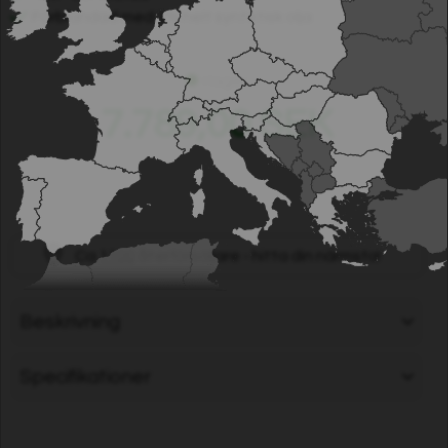
Förblandad med 2% helt syntetisk olja
I lager
7.789,00 SEK
Ca
1100
återförsäljare - hitta din närmsta!
Beskrivning
Specifikationer