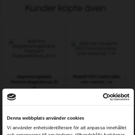
Kunder köpte även
Begränsningskabel
Tändstift E6TC (motorcyklar,
Premium (kopparkärna), 25
utan resistor), 1 st
m
159,00 SEK
24,90 SEK
I lager
I lager
Denna webbplats använder cookies
Vi använder enhetsidentifierare för att anpassa innehållet
och annonserna till användarna, tillhandahålla funktioner