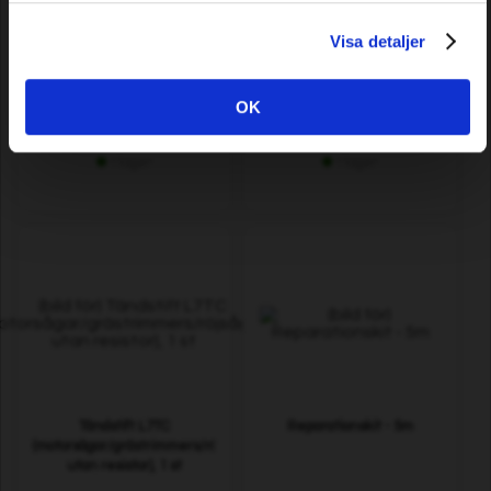
Visa detaljer
Tändstift F7RTC
Knivar till Automower,
(gräsklippare/traktorer,
Gardena m.fl, 36-pack
resistor), 1 st
OK
24,90 SEK
119,00 SEK
I lager
I lager
Tändstift L7TC
Reparationskit - 5m
(motorsågar/grästrimmers/röjsågar,
utan resistor), 1 st