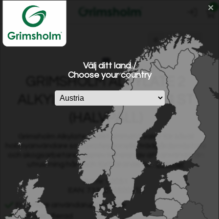
×
0
«
=
»
Välj ditt land /
Choose your country
GRIMSHOLM ALKYLATE 2
ALKYLATBENSIN, 5 L - 54 ST
(HALVPALL)
Grimsholm Alkylate är det ultimata valet för såväl
hobbyanvändare som professionella trädgårdsmästare
och skogsarbetare. Upplev känslan av att använda din
utrustning hårt och fortfarande ku...
Läs mer
Art.nr: 52051
EAN: 7333272520512
En renare användarupplevelse
KWF-certifierad