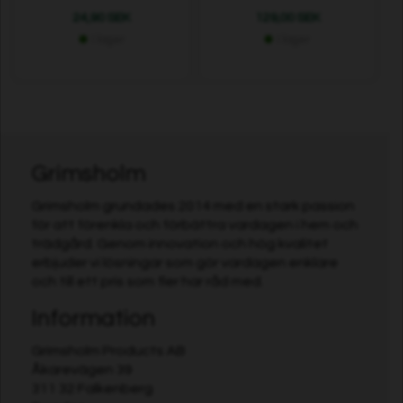
24,90 SEK
129,00 SEK
I lager
I lager
Grimsholm
Grimsholm grundades 2014 med en stark passion
för att förenkla och förbättra vardagen i hem och
trädgård. Genom innovation och hög kvalitet
erbjuder vi lösningar som gör vardagen enklare
och till ett pris som fler har råd med.
Information
Grimsholm Products AB
Åkarevägen 39
311 32 Falkenberg