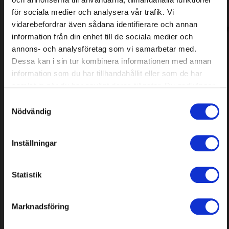
för sociala medier och analysera vår trafik. Vi
vidarebefordrar även sådana identifierare och annan
information från din enhet till de sociala medier och
annons- och analysföretag som vi samarbetar med.
Dessa kan i sin tur kombinera informationen med annan
information som du har tillhandahållit eller som de har
Anslutningskontakt
Tändstift L8RTC
samlat in när du har använt deras tjänster. Du godkänner
laddstation, 4-pack
(motorsågar/grästrimmers/röjsågar,
resistor), 1 st
våra cookies vid fortsatt användande av vår webbplats.
Samtyckesval
Nödvändig
34,90 SEK
24,90 SEK
I lager
I lager
Inställningar
Statistik
Marknadsföring