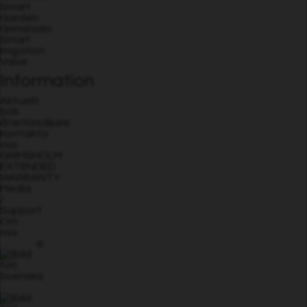
Smart
Garden
Grimsholm
Smart
Irrigation
Valve
Information
Aktuellt
Sök
återförsäljare
Kontakta
oss
GRIMSHOLM
EXTENDED
WARRANTY
Media
/
Support
Om
oss