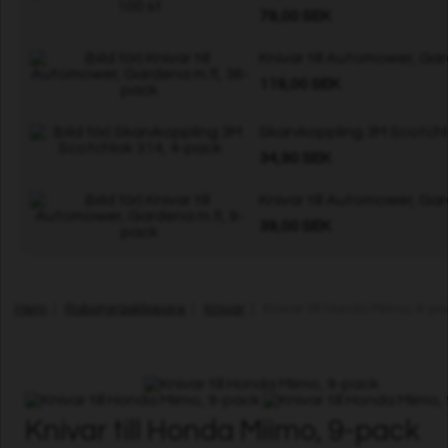
79,00 SEK
Knivar till Automower, Ga
119,00 SEK
Skarvkoppling 3M Scotchl
34,90 SEK
Knivar till Automower, Ga
39,00 SEK
Hem
|
Robotgräsklippare
|
Knivar
| Knivar till Honda Miimo, 9-pa
Knivar till Honda Miimo, 9-pack