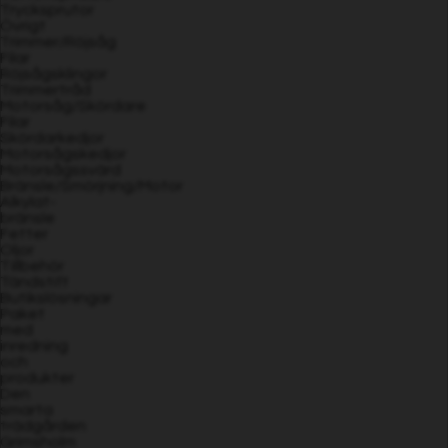
Trycksprutor
Övrigt
Trimmer/Röjsåg
Filar
Röjsågsklingor
Trimmertråd
Motorsåg/Skördare
Filar
Skördarkedjor
Motorsågskedjor
Motorsågssvärd
Bränsle/Smörjning/Motor
Alkylat-
bränsle
Fetter
Oljor
Tillbehör
Tändstift
Butikslösningar
Paket
med
inredning
och
produkter
Den
smarta
trädgården
Grimsholm