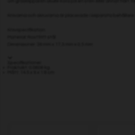
om gräsklipparen skulle köra på en sten eller annat hårt f
Knivarna och skruvarna är placerade i separata behållar
Knivspecifikation
Material: Rostfritt stål
Dimensioner: 39 mm x 17,5 mm x 0,5 mm
Specifikationer
Fraktvikt: 0.0608 kg
Mått: 14.5 x 9 x 1.8 cm