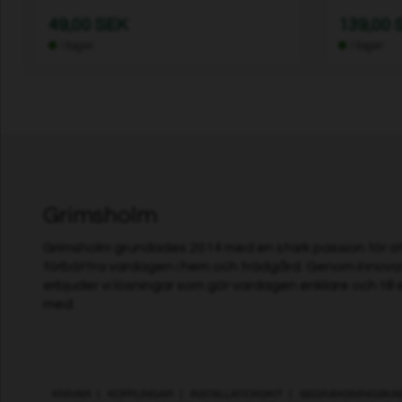
49,00 SEK
139,00 
I lager
I lager
Grimsholm
Grimsholm grundades 2014 med en stark passion för at
förbättra vardagen i hem och trädgård. Genom innovat
erbjuder vi lösningar som gör vardagen enklare och till e
med.
KNIVAR
|
KOPPLINGAR
|
INSTALLATIONSKIT
|
BEGRÄNSNINGSKA