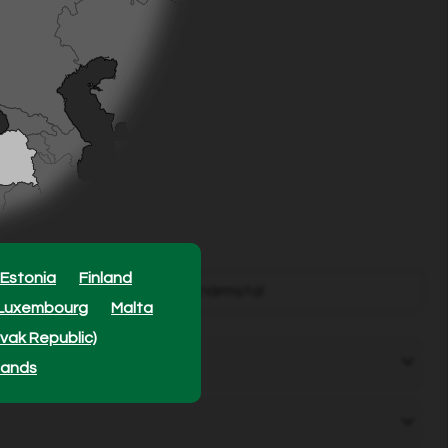
Estonia
Finland
00
återförsäljare - hitta din närmsta!
Luxembourg
Malta
ovak Republic)
lands