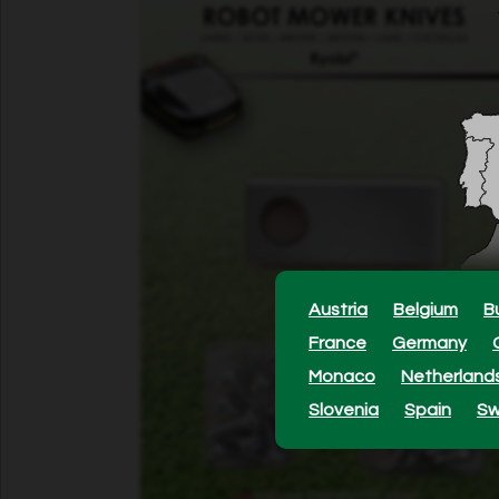
Austria
Belgium
B
France
Germany
Monaco
Netherland
Slovenia
Spain
S