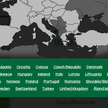
Böjbar för hög säkerhet
Knivar i rostfritt stål
Långvarig skärpa
I lager
99,00 SEK
ulgaria
Croatia
Cyprus
Czech Republic
Denmark
Ca
11
Greece
Hungary
Ireland
Italy
Latvia
Lithuania
s
Norway
Poland
Portugal
Romania
Slovakia (Sl
Beskrivning
weden
Switzerland
Turkey
United Kingdom
Åland Is
Specifikationer