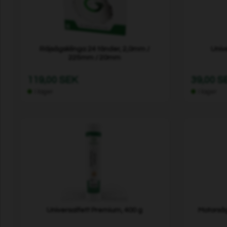
Röjsågsklinga 24 tänder, 2,0mm /
Univ
225mm / 20mm
119,00 SEK
39,00 S
I lager
I lager
Universalfett Premium, 400 g
Motorsåg