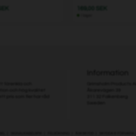
SEK
169,00 SEK
I lager
Information
t förenkla och
Grimsholm Products 
ion och hög kvalitet
Åkarevägen 39
tt pris som fler har råd
311 32 Falkenberg
Sweden
BEL
|
SIGNALKABELSPIK
|
FELSÖKNING
|
ÅSKSKYDD
|
SKYDDA & FÖRVARA