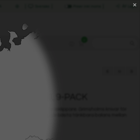
×
k
Svenska
Priser inkl moms
ÅF Login
0
«
=
»
BI ROBOYAGI, 9-PACK
r Ryobi Roboyagi robotgräsklippare. Grimsholms knivar för
t stål och har optimerats för bästa tänkbara balans mellan