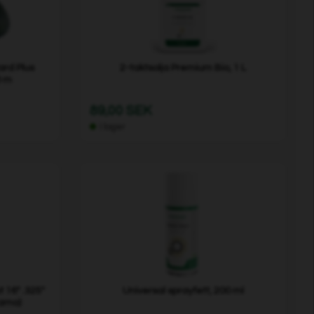
rd Plus
2-taktsolja Premium Bio, 1 L
0 m
89,00 SEK
I lager
 16" .325"
Universal sprayfett, 200 ml
arna)