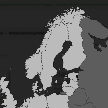
blerade fackhandeln för hem & trädgård - klicka här för att hitta din närmaste buti
are
|
Bränsle/Smörjning/Motor
Den smarta trädgården
-pack
KNIVAR TILL RYO
9 st knivar och 9 st skruvar fö
Ryobi är tillverkade i rostfrit
hål...
Läs mer
Art.nr: 1160
EAN: 7333272011607