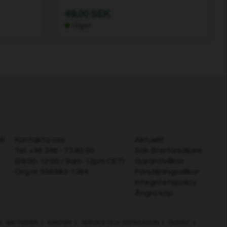
49,00 SEK
I lager
AB
Kontakta oss
Aktuellt
Tel:
+46 346 - 73 80 00
Sök återförsäljare
(09:00-12:00 / 9am-12pm CET)
Garantivillkor
Org.nr. 556983-1364
Försäljningsvillkor
Integritetspolicy
Ångra köp
|
BATTERIER
|
KANTER
|
SERVICE OCH REPARATION
|
ÖVRIGT
|