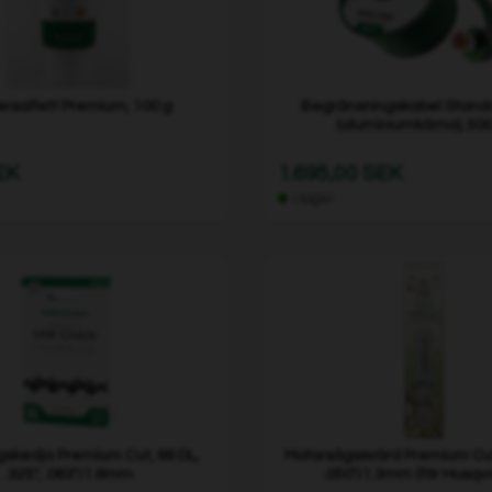
ersalfett Premium, 100 g
Begränsningskabel Standa
(aluminiumkärna), 50
EK
1.695,00 SEK
I lager
skedja Premium Cut, 66 DL,
Motorsågssvärd Premium Cut
.325", .063"/1.6mm
.050"/1.3mm (för Husqv