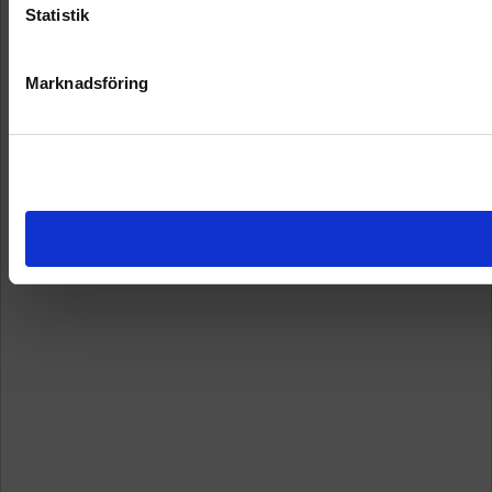
Statistik
Marknadsföring