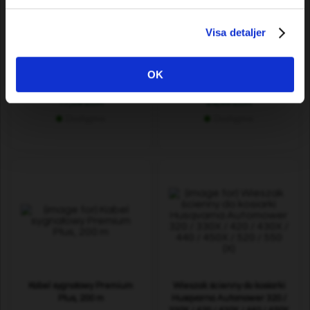
Visa detaljer
Prowadnica Premium Cut 20"
Złącze termokurczliwe, 50
3/8" 0,063"/1,6 mm (do modeli
szt.
Stihl)
OK
17,09 EUR
29,99 EUR
Dostępne
Dostępne
Kabel sygnałowy Premium
Wieszak ścienny do kosiarki
Plus, 200 m
Husqvarna Automower 320 /