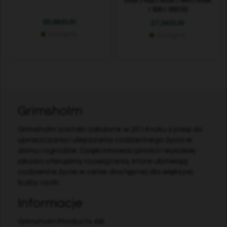
330X / 420 / 430X / 440 / 450X
/ 520 / 550 (X)
93,99 EUR
27,39 EUR
Dostępne
Dostępne
Grimsholm
Grimsholm zostało założone w 2014 roku z pasji do
upraszczania i ulepszania codziennego życia w
domu i ogrodzie. Dzięki innowacyjności i wysokiej
jakości oferujemy rozwiązania, które ułatwiają
codzienne życie w cenie dostępnej dla większej
liczby osób.
Informacje
Grimsholm Products AB