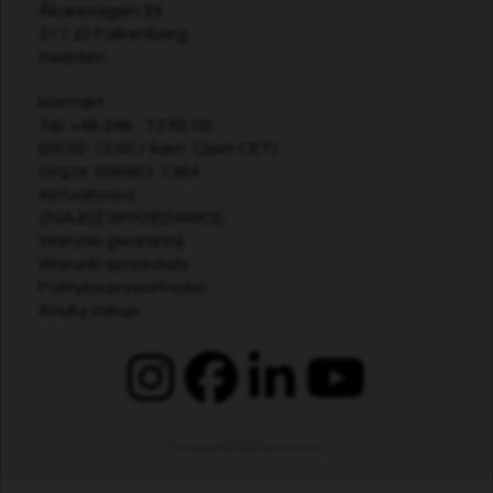
Åkarevägen 39
311 32 Falkenberg
Sweden
Kontakt
Tel:
+46 346 - 73 80 00
(09:00-12:00 / 9am-12pm CET)
Org.nr. 556983-1364
Aktualności
ZNAJDŹ SPRZEDAWCĘ
Warunki gwarancji
Warunki sprzedaży
Polityka prywatności
Anuluj zakup
Copyright © 2026
Grimsholm