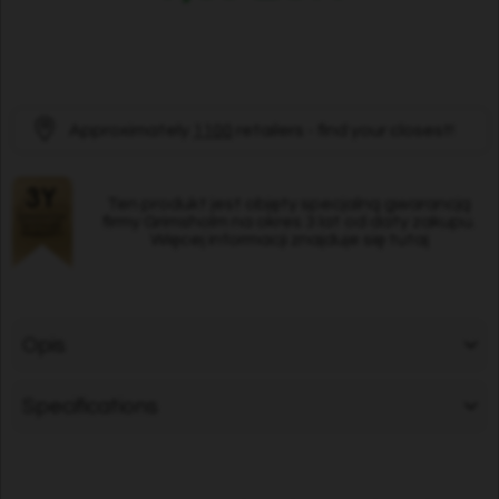
Approximately
1100
retailers - find your closest!
Ten produkt jest objęty specjalną gwarancją
firmy Grimsholm na okres 3 lat od daty zakupu.
Więcej informacji znajduje się tutaj
Opis
Specifications