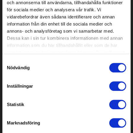
och annonserna till användarna, tillhandahålla funktioner
för sociala medier och analysera vår trafik. Vi
vidarebefordrar även sådana identifierare och annan
information från din enhet till de sociala medier och
annons- och analysföretag som vi samarbetar med.
Dessa kan i sin tur kombinera informationen med annan
information som du har tillhandahållit eller som de har
Prowadnica Premium Cut 16"
Prowadnica Premium Cut 12"
samlat in när du har använt deras tjänster. Du godkänner
0,325" 0,058"/1,5 mm (do
0,043"/1,1 mm 3/8" (do modeli
våra cookies vid fortsatt användande av vår webbplats.
Samtyckesval
modeli Husqvarna)
Husqvarna)
Nödvändig
14,49 EUR
14,49 EUR
Dostępne
Dostępne
Inställningar
Statistik
Marknadsföring