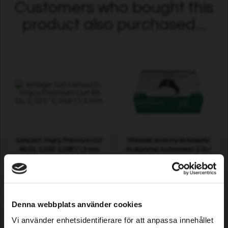
Customers who bought this
product also purchased...
Łańcuch tnący Premium Cut
Wieszak ścienny do kosiarki
66 DL 0,325" 0,058"/1,5 mm
Husqvarna Automower 310 /
315 (-2021) i Gardena Sileno,
Sileno +
11,99 EUR
42,79 EUR
Dostępne
Dostępne
Denna webbplats använder cookies
Vi använder enhetsidentifierare för att anpassa innehållet