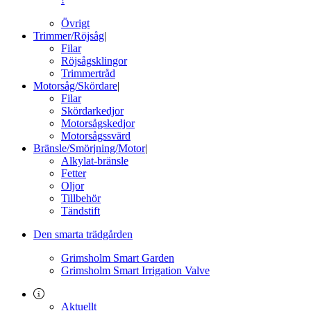
Övrigt
Trimmer/Röjsåg
|
Filar
Röjsågsklingor
Trimmertråd
Motorsåg/Skördare
|
Filar
Skördarkedjor
Motorsågskedjor
Motorsågssvärd
Bränsle/Smörjning/Motor
|
Alkylat-bränsle
Fetter
Oljor
Tillbehör
Tändstift
Den smarta trädgården
Grimsholm Smart Garden
Grimsholm Smart Irrigation Valve
Aktuellt