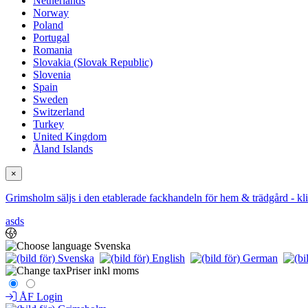
Netherlands
Norway
Poland
Portugal
Romania
Slovakia (Slovak Republic)
Slovenia
Spain
Sweden
Switzerland
Turkey
United Kingdom
Åland Islands
×
Grimsholm säljs i den etablerade fackhandeln för hem & trädgård - klic
asds
Svenska
Priser inkl moms
ÅF Login