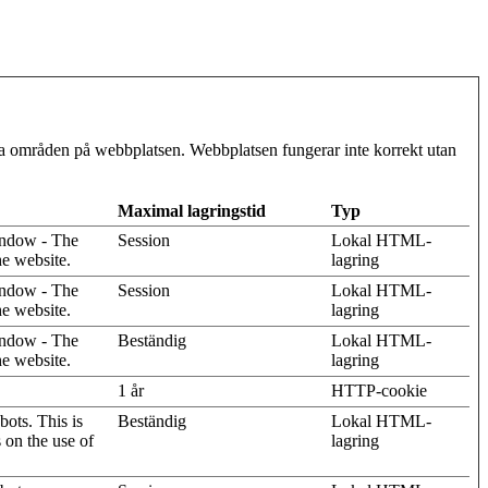
ra områden på webbplatsen. Webbplatsen fungerar inte korrekt utan
Maximal lagringstid
Typ
indow - The
Session
Lokal HTML-
he website.
lagring
indow - The
Session
Lokal HTML-
he website.
lagring
indow - The
Beständig
Lokal HTML-
he website.
lagring
1 år
HTTP-cookie
ots. This is
Beständig
Lokal HTML-
s on the use of
lagring