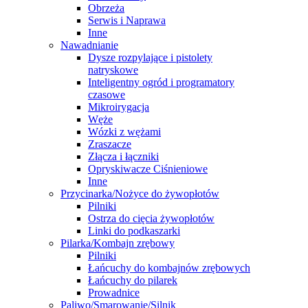
Obrzeża
Serwis i Naprawa
Inne
Nawadnianie
Dysze rozpylające i pistolety
natryskowe
Inteligentny ogród i programatory
czasowe
Mikroirygacja
Węże
Wózki z wężami
Zraszacze
Złącza i łączniki
Opryskiwacze Ciśnieniowe
Inne
Przycinarka/Nożyce do żywopłotów
Pilniki
Ostrza do cięcia żywopłotów
Linki do podkaszarki
Pilarka/Kombajn zrębowy
Pilniki
Łańcuchy do kombajnów zrębowych
Łańcuchy do pilarek
Prowadnice
Paliwo/Smarowanie/Silnik