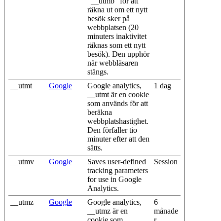
"__utmb" för att
räkna ut om ett nytt
besök sker på
webbplatsen (20
minuters inaktivitet
räknas som ett nytt
besök). Den upphör
när webbläsaren
stängs.
__utmt
Google
Google analytics,
1 dag
__utmt är en cookie
som används för att
beräkna
webbplatshastighet.
Den förfaller tio
minuter efter att den
sätts.
__utmv
Google
Saves user-defined
Session
tracking parameters
for use in Google
Analytics.
__utmz
Google
Google analytics,
6
__utmz är en
månade
cookie som
r