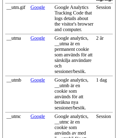
__utm.gif
Google
Google Analytics
Session
Tracking Code that
logs details about
the visitor's browser
and computer.
__utma
Google
Google analytics,
2 år
__utma är en
permanent cookie
som används för att
särskilja användare
och
sessioner/besök.
__utmb
Google
Google analytics,
1 dag
__utmb är en
cookie som
används för att
beräkna nya
sessioner/besök.
__utmc
Google
Google analytics,
Session
__utmc är en
cookie som
används av med