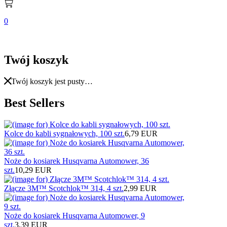
0
Twój koszyk
Twój koszyk jest pusty…
Best Sellers
Kolce do kabli sygnałowych, 100 szt.
6,79 EUR
Noże do kosiarek Husqvarna Automower, 36
szt.
10,29 EUR
Złącze 3M™ Scotchlok™ 314, 4 szt.
2,99 EUR
Noże do kosiarek Husqvarna Automower, 9
szt.
3,39 EUR