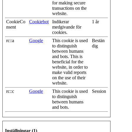
for making secure
transactions on the
website.
CookieCo
Cookiebot
Indikerar
1 år
nsent
medgivande för
cookies.
rc::a
Google
This cookie is used
Bestän
to distinguish
dig
between humans
and bots. This is
beneficial for the
website, in order to
make valid reports
on the use of their
website.
rc::c
Google
This cookie is used
Session
to distinguish
between humans
and bots.
Inställningar (1)