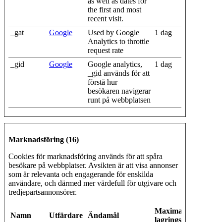
as well as dates for
the first and most
recent visit.
_gat
Google
Used by Google
1 dag
Analytics to throttle
request rate
_gid
Google
Google analytics,
1 dag
_gid används för att
förstå hur
besökaren navigerar
runt på webbplatsen
Marknadsföring (16)
Cookies för marknadsföring används för att spåra
besökare på webbplatser. Avsikten är att visa annonser
som är relevanta och engagerande för enskilda
användare, och därmed mer värdefull för utgivare och
tredjepartsannonsörer.
Maximal
Namn
Utfärdare
Ändamål
lagringstid