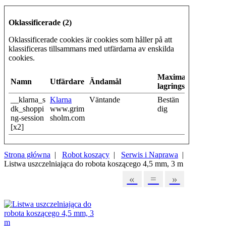
Oklassificerade (2)
Oklassificerade cookies är cookies som håller på att
klassificeras tillsammans med utfärdarna av enskilda
cookies.
Maximal
Namn
Utfärdare
Ändamål
lagringstid
__klarna_s
Klarna
Väntande
Bestän
dk_shoppi
www.grim
dig
ng-session
sholm.com
[x2]
Strona główna
|
Robot koszący
|
Serwis i Naprawa
|
Listwa uszczelniająca do robota koszącego 4,5 mm, 3 m
«
=
»