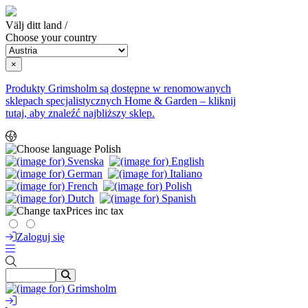
Välj ditt land /
Choose your country
×
Produkty Grimsholm są dostępne w renomowanych
sklepach specjalistycznych Home & Garden – kliknij
tutaj, aby znaleźć najbliższy sklep.
Polish
Prices inc tax
Zaloguj się