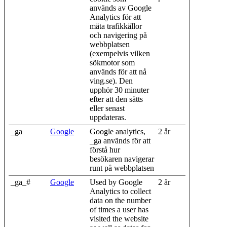
används av Google
Analytics för att
mäta trafikkällor
och navigering på
webbplatsen
(exempelvis vilken
sökmotor som
används för att nå
ving.se). Den
upphör 30 minuter
efter att den sätts
eller senast
uppdateras.
_ga
Google
Google analytics,
2 år
_ga används för att
förstå hur
besökaren navigerar
runt på webbplatsen
_ga_#
Google
Used by Google
2 år
Analytics to collect
data on the number
of times a user has
visited the website