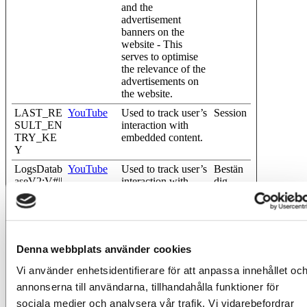
and the
advertisement
banners on the
website - This
serves to optimise
the relevance of the
advertisements on
the website.
LAST_RE
YouTube
Used to track user’s
Session
SULT_EN
interaction with
TRY_KE
embedded content.
Y
LogsDatab
YouTube
Used to track user’s
Bestän
aseV2:V#||
interaction with
dig
LogsRequ
embedded content.
estsStore
pagead/1p-
Google
Tracks if the user
Session
user-list/#
has shown interest
Denna webbplats använder cookies
in specific products
or events across
Vi använder enhetsidentifierare för att anpassa innehållet oc
multiple websites
and detects how the
annonserna till användarna, tillhandahålla funktioner för
user navigates
sociala medier och analysera vår trafik. Vi vidarebefordrar