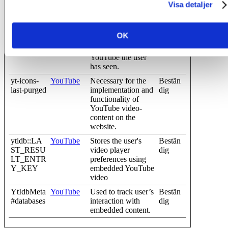
Visa detaljer
integrated YouTube
videos.
YSC
YouTube
Registers a unique
Session
OK
ID to keep statistics
of what videos from
YouTube the user
has seen.
yt-icons-
YouTube
Necessary for the
Bestän
last-purged
implementation and
dig
functionality of
YouTube video-
content on the
website.
ytidb::LA
YouTube
Stores the user's
Bestän
ST_RESU
video player
dig
LT_ENTR
preferences using
Y_KEY
embedded YouTube
video
YtIdbMeta
YouTube
Used to track user’s
Bestän
#databases
interaction with
dig
embedded content.