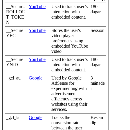
__Secure-
YouTube
Used to track user’s
180
ROLLOU
interaction with
dagar
T_TOKE
embedded content.
N
__Secure-
YouTube
Stores the user's
Session
YEC
video player
preferences using
embedded YouTube
video
__Secure-
YouTube
Used to track user’s
180
YNID
interaction with
dagar
embedded content.
_gcl_au
Google
Used by Google
3
AdSense for
månade
experimenting with
r
advertisement
efficiency across
websites using their
services.
_gcl_ls
Google
Tracks the
Bestän
conversion rate
dig
between the user