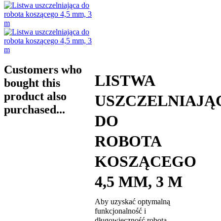
Customers who
LISTWA
bought this
product also
USZCZELNIAJĄ
purchased...
DO
ROBOTA
KOSZĄCEGO
4,5 MM, 3 M
Aby uzyskać optymalną
funkcjonalność i
długowieczność robota