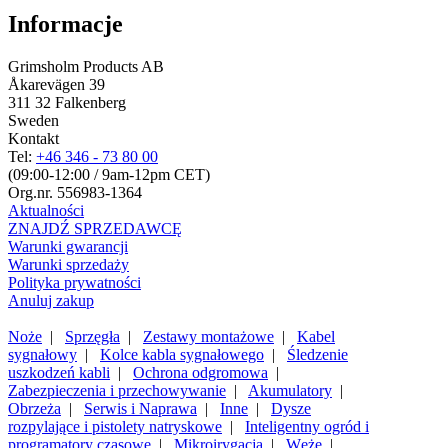
Informacje
Grimsholm Products AB
Åkarevägen 39
311 32 Falkenberg
Sweden
Kontakt
Tel:
+46 346 - 73 80 00
(09:00-12:00 / 9am-12pm CET)
Org.nr. 556983-1364
Aktualności
ZNAJDŹ SPRZEDAWCĘ
Warunki gwarancji
Warunki sprzedaży
Polityka prywatności
Anuluj zakup
Noże
|
Sprzęgła
|
Zestawy montażowe
|
Kabel
sygnałowy
|
Kolce kabla sygnałowego
|
Śledzenie
uszkodzeń kabli
|
Ochrona odgromowa
|
Zabezpieczenia i przechowywanie
|
Akumulatory
|
Obrzeża
|
Serwis i Naprawa
|
Inne
|
Dysze
rozpylające i pistolety natryskowe
|
Inteligentny ogród i
programatory czasowe
|
Mikroirygacja
|
Węże
|