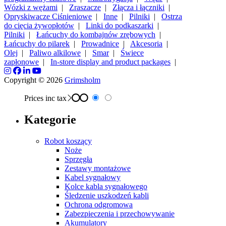
Wózki z wężami
|
Zraszacze
|
Złącza i łączniki
|
Opryskiwacze Ciśnieniowe
|
Inne
|
Pilniki
|
Ostrza
do cięcia żywopłotów
|
Linki do podkaszarki
|
Pilniki
|
Łańcuchy do kombajnów zrębowych
|
Łańcuchy do pilarek
|
Prowadnice
|
Akcesoria
|
Olej
|
Paliwo alkilowe
|
Smar
|
Świece
zapłonowe
|
In-store display and product packages
|
Copyright © 2026
Grimsholm
Prices inc tax
Kategorie
Robot koszący
Noże
Sprzęgła
Zestawy montażowe
Kabel sygnałowy
Kolce kabla sygnałowego
Śledzenie uszkodzeń kabli
Ochrona odgromowa
Zabezpieczenia i przechowywanie
Akumulatory