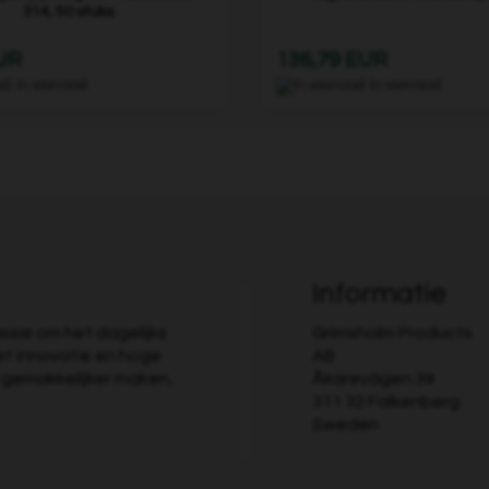
314, 50 stuks
EUR
136,79 EUR
In voorraad
In voorraad
Informatie
ssie om het dagelijks
Grimsholm Products
et innovatie en hoge
AB
n gemakkelijker maken,
Åkarevägen 39
311 32 Falkenberg
Sweden