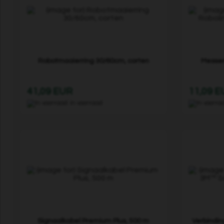
Robotmaaierring 30/60cm, corten
Messen
41,09 EUR
11,09 
In voorraad
Signaalkabel Premium Plus, 500 m
Verbindi