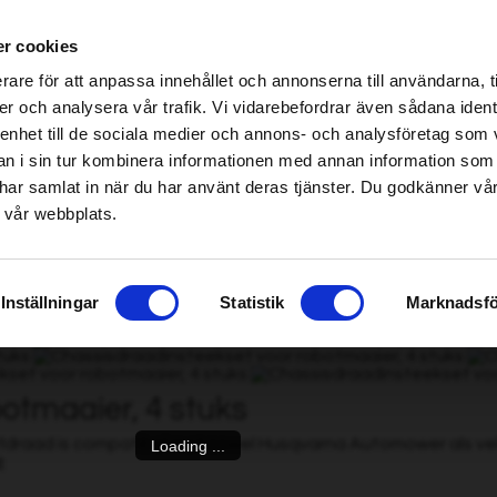
me & Garden-vakspeciaalzaken – klik hier om de dichtstbijzijnde winkel te vinden
r cookies
be found!
rare för att anpassa innehållet och annonserna till användarna, t
imsholm.com/includes/templates/plusmall37/cssmap-europe/d
er och analysera vår trafik. Vi vidarebefordrar även sådana ident
 enhet till de sociala medier och annons- och analysföretag som 
be found!
ier
|
Brandstof/smering/motor
Smart garden
 i sin tur kombinera informationen med annan information som
imsholm.com/includes/templates/plusmall37/cssmap-europe/d
de har samlat in när du har använt deras tjänster. Du godkänner v
 vår webbplats.
nsteekset voor robotmaaier, 4 stuks
»
Inställningar
Statistik
Marknadsfö
otmaaier, 4 stuks
fdraad is compatibel met zowel Husqvarna Automower als vel
Loading ...
e