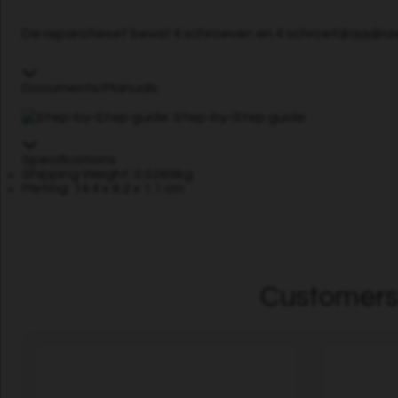
De reparatieset bevat 4 schroeven en 4 schroefdraadinz
Documents/Manuals
Step-by-Step guide
Specifications
Shipping Weight: 0.0269kg
Meting: 14.4 x 8.2 x 1.1 cm
Customers 