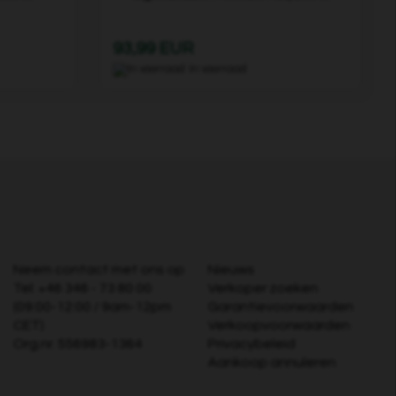
93,99 EUR
In voorraad
Neem contact met ons op
Nieuws
Tel:
+46 346 - 73 80 00
Verkoper zoeken
(09:00-12:00 / 9am-12pm
Garantievoorwaarden
CET)
Verkoopvoorwaarden
Org.nr. 556983-1364
Privacybeleid
Aankoop annuleren