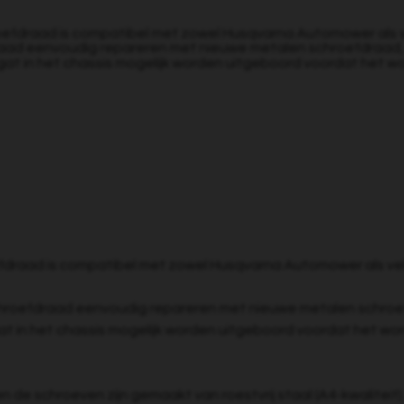
oefdraad is compatibel met zowel Husqvarna Automower als 
ad eenvoudig repareren met nieuwe metalen schroefdraad, di
gat in het chassis mogelijk worden uitgeboord voordat het wo
fdraad is compatibel met zowel Husqvarna Automower als ve
hroefdraad eenvoudig repareren met nieuwe metalen schroefd
t in het chassis mogelijk worden uitgeboord voordat het wor
de schroeven zijn gemaakt van roestvrij staal (A4-kwaliteit)