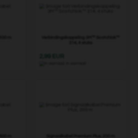
 500 m
Verbindingskoppeling 3M™ Scotchlok™
314, 4 stuks
2,99 EUR
In voorraad
 800 m
Signaalkabel Premium Plus, 200 m