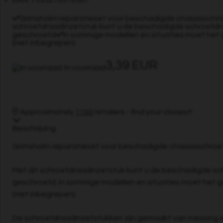
EAN: 7333272070307
Grimsholm reparatieset voor beschadigde chassisschr
schroefdraadinzetstuk kunt u de beschadigde schroefdra
geschroefd
In sommige modellen en situaties moet het 
(niet inbegrepen)
3,39 EUR
In voorraad
Approximately
1100
retailers - find your closest!
Beschrijving
Grimsholm reparatieset voor beschadigde chassisschroe
Met dit schroefdraadinzetstuk kunt u de beschadigde sc
geschroefd. In sommige modellen en situaties moet het ga
(niet inbegrepen).
De schroefdraadinzetstukken zijn gemaakt van messing en 