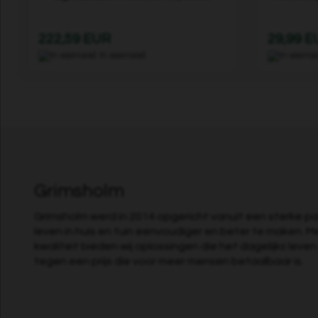
222,59 EUR
29,99 
In voorraad
Grimsholm
Grimsholm werd in 2014 opgericht vanuit een sterke pa
leven in huis en tuin eenvoudiger en beter te maken. M
kwaliteit bieden wij oplossingen die het dagelijks leve
tegen een prijs die voor meer mensen betaalbaar is.