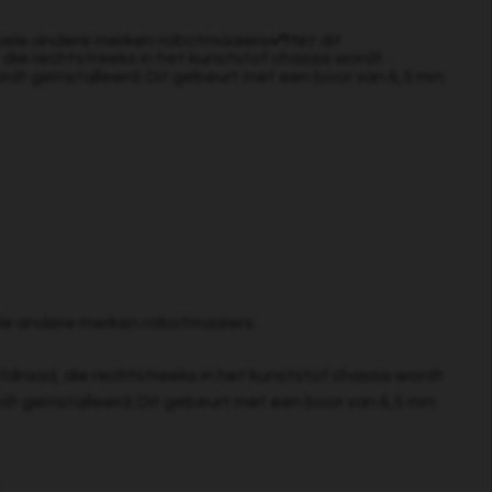
vele andere merken robotmaaiers
Met dit
e rechtstreeks in het kunststof chassis wordt
rdt geïnstalleerd; Dit gebeurt met een boor van 6,5 mm
le andere merken robotmaaiers.
raad, die rechtstreeks in het kunststof chassis wordt
dt geïnstalleerd; Dit gebeurt met een boor van 6,5 mm
.