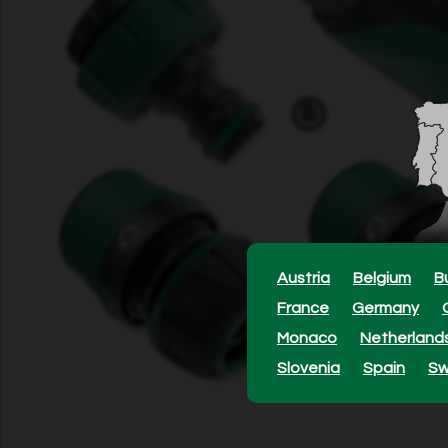
Austria
Belgium
B
France
Germany
Monaco
Netherland
Slovenia
Spain
S