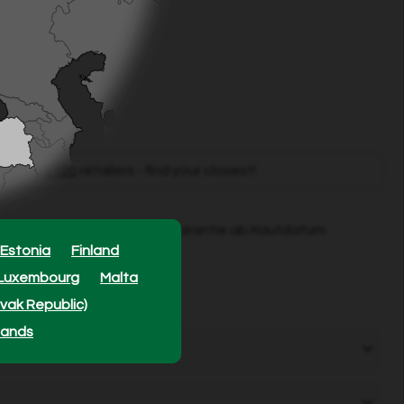
mately
1100
retailers - find your closest!
ür dieses Produkt 3 Jahre Garantie ab Kaufdatum.
r
Estonia
Finland
Luxembourg
Malta
ovak Republic)
lands