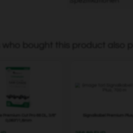
Spezifikationen
who bought this product also p
 Premium Cut Pro 66 DL, 3/8"
Signalkabel Premium Plus
0,063"/1,6mm