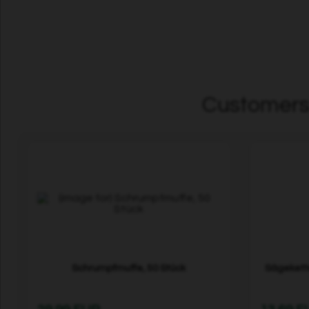
Customers 
Schrumpfmuffe, 50 Stück
Sägekette