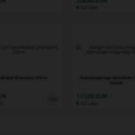
EUR
256,89 EUR
r
Auf Lager
alkabel Standard, 200 m
Robotergarage Grimsholm 
Classic
EUR
111,09 EUR
Info
10
Auf Lager