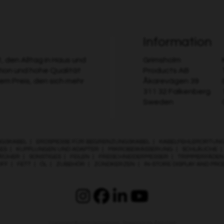
Information
 den Alltag in Haus und
Grimsholm
tion und hohe Qualität
Products AB
nem Preis, den sich mehr
Åkarevägen 39
311 32 Falkenberg
Sweden
GSKABEL
|
ERDSPIESSE FÜR BEGRENZUNGSKABEL
|
KABELFEHLERORTUN
ES
|
KUPPLUNGEN UND ADAPTER
|
MIKROBEWÄSSERUNG
|
SCHLÄUCHE
RÜHER
|
SONSTIGES
|
FEILEN
|
FREISCHNEIDERMESSER
|
TRIMMERFÄDEN
OFF
|
FETT
|
ÖL
|
ZUBEHÖR
|
ZÜNDKERZEN
|
IN-STORE DISPLAY AND PR
Copyright © 2026
Grimsholm
. Powered by
Zen Cart