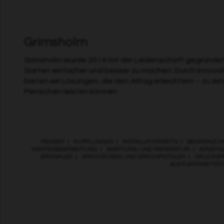
Grimsholm
Grimsholm wurde 2014 mit der Leidenschaft gegründet,
Garten einfacher und besser zu machen. Durch Innova
bieten wir Lösungen, die den Alltag erleichtern – zu ei
Menschen leisten können.
MESSER
|
KUPPLUNGEN
|
INSTALLATIONSKITS
|
BEGRENZUN
KANTENBEARBEITUNG
|
WARTUNG UND REPARATUR
|
SONSTIG
SPRINKLER
|
SPRÜHDÜSEN UND SPRÜHPISTOLEN
|
DRUCKSP
ALKYLATKRAFTST