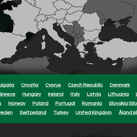
Auf Lager
6,79 EUR
Approxi
Grimsholm gewährt f
Erfahren Sie hier meh
ulgaria
Croatia
Cyprus
Czech Republic
Denmark
Greece
Hungary
Ireland
Italy
Latvia
Lithuania
s
Norway
Poland
Portugal
Romania
Slovakia (Sl
weden
Switzerland
Turkey
United Kingdom
Åland Is
Beschreibung