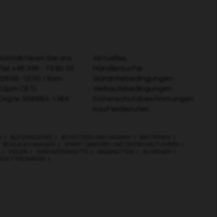
Kontaktieren Sie uns
Aktuelles
Tel:
+46 346 - 73 80 00
Händlersuche
(09:00-12:00 / 9am-
Garantiebedingungen
12pm CET)
Verkaufsbedingungen
Org.nr. 556983-1364
Datenschutzbestimmungen
Kauf widerrufen
G
|
BLITZABLEITER
|
SCHÜTZEN UND LAGERN
|
BATTERIEN
|
|
SCHLAUCHWAGEN
|
SMART GARDEN UND ZEITSCHALTUHREN
|
|
FEILEN
|
HARVESTERKETTE
|
SÄGEKETTEN
|
SCHIENEN
|
ODUCT PACKAGES
|