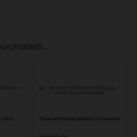
urchased...
, 700 m
Raseneinfassung 60/90cm, Cortenstahl