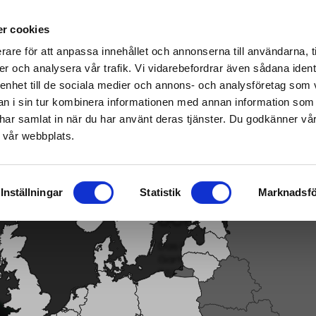
ndel erhältlich – klicken Sie hier, um Ihren nächstgelegenen Händler zu finden
r cookies
rare för att anpassa innehållet och annonserna till användarna, t
er och analysera vår trafik. Vi vidarebefordrar även sådana ident
 enhet till de sociala medier och annons- och analysföretag som 
/Harvesterkette
|
Kraftstoff/Schmierung/Motor
Smart garden
 i sin tur kombinera informationen med annan information som
de har samlat in när du har använt deras tjänster. Du godkänner v
 vår webbplats.
hkupplungsset
Inställningar
Statistik
Marknadsfö
SCHLAUCHKUPP
Das komplette Set, das Sie b
Gartenwasserhahn anzuschließe
Stück Wasserhahn-Adapter, 1.
Model: 31035
EAN: 7333272310359