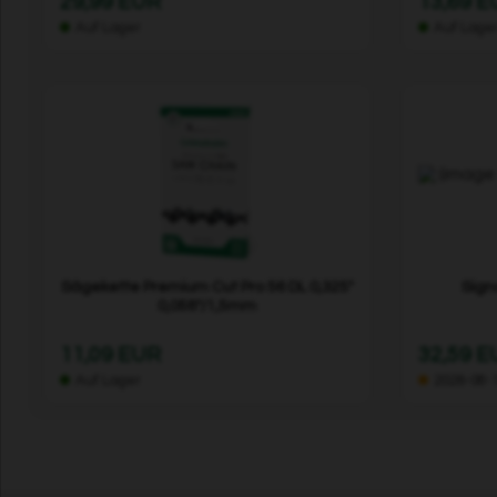
29,99 EUR
13,69 
Auf Lager
Auf Lage
Sägekette Premium Cut Pro 56 DL 0,325"
Sign
0,058"/1,5mm
11,09 EUR
32,59 
Auf Lager
2026-08-