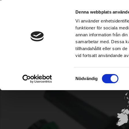
Grimsholm ist im etablierten Home & Garden-Fachha
Denna webbplats använde
Vi använder enhetsidentifie
funktioner för sociala medi
annan information från din
Mähroboter
|
Bewässerung
|
Trimmer/Freischneider
|
Kettensäge
samarbetar med. Dessa kan
tillhandahållit eller som 
vid fortsatt användande av
Välj ditt land /
Choose your country
Startseite
|
Bewässerung
|
Kupplungen und Adapter
| Schlauc
Samtyckesval
Nödvändig