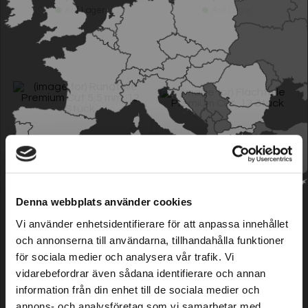
Auf Lager
Auf Lager
Rundfeile Premium Cut 5,5 mm,
Flachfeile Premium Cut, 12
12 Stück
Stück
Denna webbplats använder cookies
Vi använder enhetsidentifierare för att anpassa innehållet
Model: 26034
Model: 26036
15,39 EUR
24,79 EUR
och annonserna till användarna, tillhandahålla funktioner
Auf Lager
Auf Lager
för sociala medier och analysera vår trafik. Vi
vidarebefordrar även sådana identifierare och annan
information från din enhet till de sociala medier och
annons- och analysföretag som vi samarbetar med.