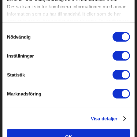
Dessa kan i sin tur kombinera informationen med annan
information som du har tillhandahållit eller som de har
samlat in när du har använt deras tjänster. Du godkänner
våra cookies vid fortsatt användande av vår webbplats.
Samtyckesval
Nödvändig
Feilengriff aus Holz
Inställningar
Model: 26042
Statistik
1,79 EUR
Auf Lager
Marknadsföring
Zeige
1
bis
5
(von
5
Artikeln)
Visa detaljer
OK