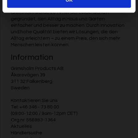
Grimsholm
Grimsholm wurde 2014 mit der Leidenschaft
gegründet, den Alltag in Haus und Garten
einfacher und besser zu machen. Durch Innovation
und hohe Qualität bieten wir Lösungen, die den
Alltag erleichtern – zu einem Preis, den sich mehr
Menschen leisten können.
Information
Grimsholm Products AB
Åkarevägen 39
311 32 Falkenberg
Sweden
Kontaktieren Sie uns
Tel:
+46 346 - 73 80 00
(09:00-12:00 / 9am-12pm CET)
Org.nr. 556983-1364
Aktuelles
Händlersuche