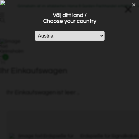
×
Grimsholm ist im etablierten Home & Garden-Fachhandel erhältlich – k
Välj ditt land /
Choose your country
0
Ihr Einkaufswagen
Ihr Einkaufswagen ist leer ...
Erdspieße für Signalkabel