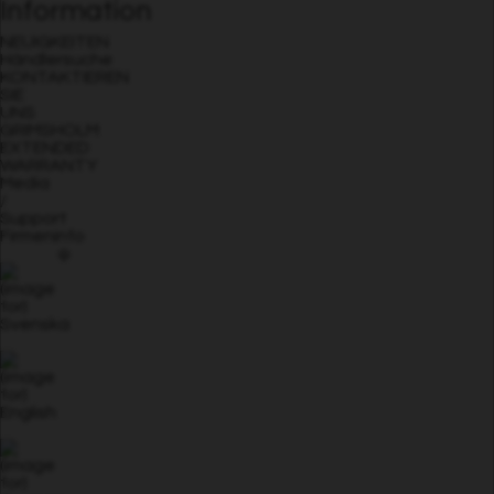
Information
NEUIGKEITEN
Händlersuche
KONTAKTIEREN
SIE
UNS
GRIMSHOLM
EXTENDED
WARRANTY
Media
/
Support
Firmeninfo