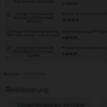
6,79 EUR
Messer für Husqvarna Au
10,29 EUR
Gelenkkupplung 3M™ Scot
2,99 EUR
Messer für Husqvarna Au
3,39 EUR
Startseite
| Bewässerung
Bewässerung