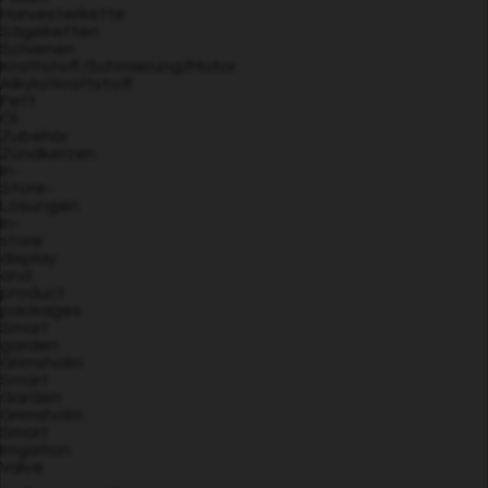
Harvesterkette
Sägeketten
Schienen
Kraftstoff/Schmierung/Motor
Alkylatkraftstoff
Fett
Öl
Zubehör
Zündkerzen
In-
Store-
Lösungen
In-
store
display
and
product
packages
Smart
garden
Grimsholm
Smart
Garden
Grimsholm
Smart
Irrigation
Valve