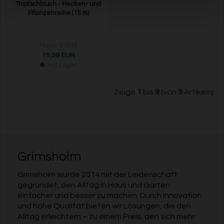
Tropfschlauch - Hecken- und
Pflanzenreihe (15 m)
Model: 31515
15,39 EUR
Auf Lager
Zeige
1
bis
9
(von
9
Artikeln)
Grimsholm
Grimsholm wurde 2014 mit der Leidenschaft
gegründet, den Alltag in Haus und Garten
einfacher und besser zu machen. Durch Innovation
und hohe Qualität bieten wir Lösungen, die den
Alltag erleichtern – zu einem Preis, den sich mehr