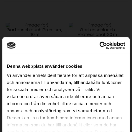
Gartenschlauch Premium, 40 m
Gartenschlauch Professional, 20
m
Denna webbplats använder cookies
Vi använder enhetsidentifierare för att anpassa innehållet
och annonserna till användarna, tillhandahålla funktioner
Model: 31077
Model: 31080
för sociala medier och analysera vår trafik. Vi
54,89 EUR
33,39 EUR
Auf Lager
Auf Lager
vidarebefordrar även sådana identifierare och annan
information från din enhet till de sociala medier och
annons- och analysföretag som vi samarbetar med.
Dessa kan i sin tur kombinera informationen med annan
information som du har tillhandahållit eller som de har
samlat in när du har använt deras tjänster. Du godkänner