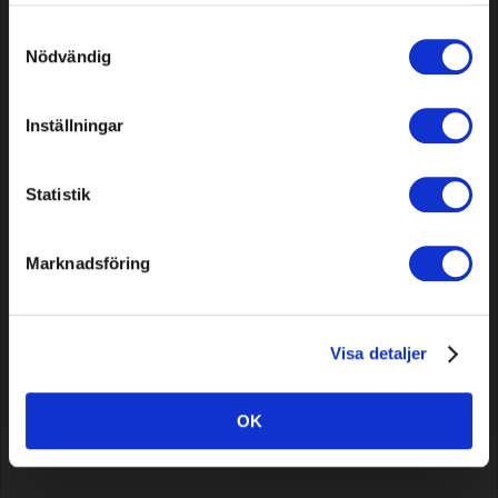
våra cookies vid fortsatt användande av vår webbplats.
Samtyckesval
Nödvändig
Gartenschlauch Professional, 40
Spiralschlauchset, 15 m
Inställningar
m
Statistik
Model: 31082
Model: 31090
64,29 EUR
21,39 EUR
Auf Lager
Auf Lager
Marknadsföring
Visa detaljer
OK