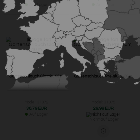
Auf Lager
Auf Lager
Gartenschlauch Classic, 40 m
Gartenschlauch Premium, 20 m
Model: 31072
Model: 31075
36,79 EUR
29,99 EUR
Auf Lager
Nicht auf Lager