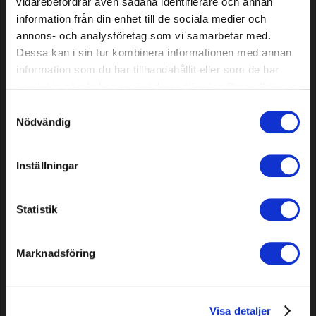
vidarebefordrar även sådana identifierare och annan
information från din enhet till de sociala medier och
annons- och analysföretag som vi samarbetar med.
Dessa kan i sin tur kombinera informationen med annan
information som du har tillhandahållit eller som de har
samlat in när du har använt deras tjänster. Du godkänner
våra cookies vid fortsatt användande av vår webbplats.
Samtyckesval
Nödvändig
Knives for Ecovacs Goat, 12
Robot Mower Magnet
pcs
Inställningar
5,99 EUR
8,49 EUR
In stock
In stock
Statistik
Marknadsföring
Visa detaljer