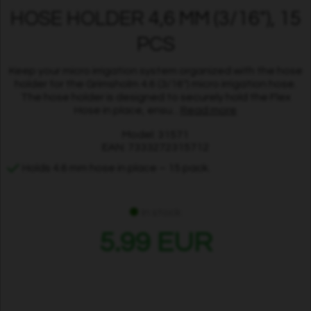
HOSE HOLDER 4,6 MM (3/16"), 15
PCS
Keep your micro irrigation system organized with the hose
holder for the Grimsholm 4.6 (3/16") micro irrigation hose.
The hose holder is designed to securely hold the Flex
Hose in place, ensu...
Read more
Model: 31571
EAN: 7333272315712
Holds 4.6 mm hose in place – 15 pack.
In stock
5.99 EUR