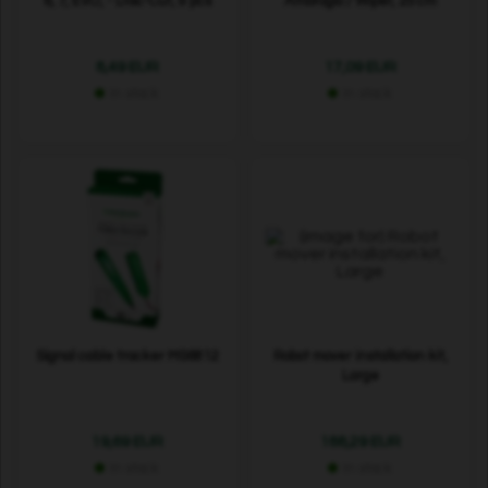
6, 7, EVO, - Disc-Cut, 9 pcs
Ambrogio / Wiper, 25 cm
8,49 EUR
17,09 EUR
In stock
In stock
Signal cable tracker MS6812
Robot mover installation kit,
Large
19,69 EUR
188,29 EUR
In stock
In stock