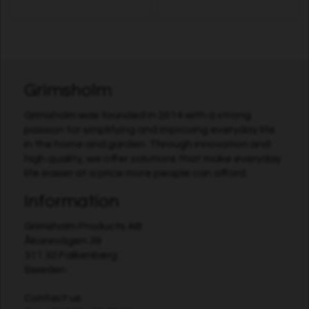
Grimsholm
Grimsholm was founded in 2014 with a strong
passion for simplifying and improving everyday life
in the home and garden. Through innovation and
high quality, we offer solutions that make everyday
life easier at a price more people can afford.
Information
Grimsholm Products AB
Åkarevägen 39
311 32 Falkenberg
Sweden
Contact us