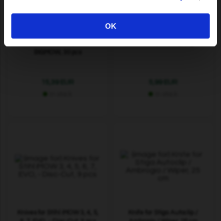
OK
Knives for Belrobotics
Knives for Dreame, 12 pcs
BIGMOW, 30 pcs
15,39 EUR
5,99 EUR
In stock
In stock
Knives for Stihl iMOW 3, 4, 5,
Knife for Stiga Autoclip /