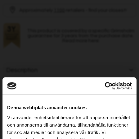
Approximately
1100
retailers - find your closest!
This product is covered by a specific Grimsholm
guarantee for 3 years from the purchase date.
Read more here
Description
Specifications
Denna webbplats använder cookies
Customers who bought this
Vi använder enhetsidentifierare för att anpassa innehållet
och annonserna till användarna, tillhandahålla funktioner
product also purchased...
för sociala medier och analysera vår trafik. Vi