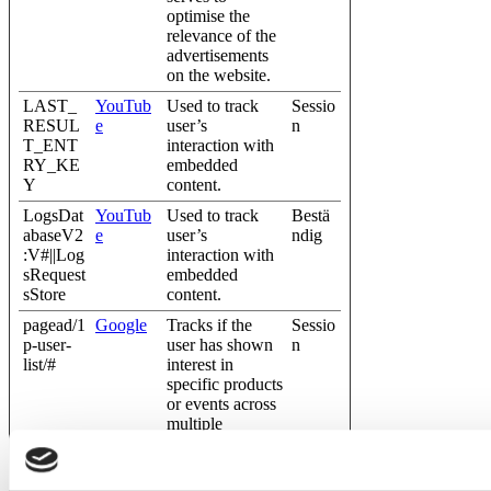
optimise the
relevance of the
advertisements
on the website.
LAST_
YouTub
Used to track
Sessio
RESUL
e
user’s
n
T_ENT
interaction with
RY_KE
embedded
Y
content.
LogsDat
YouTub
Used to track
Bestä
abaseV2
e
user’s
ndig
:V#||Log
interaction with
sRequest
embedded
sStore
content.
pagead/1
Google
Tracks if the
Sessio
p-user-
user has shown
n
list/#
interest in
specific products
or events across
multiple
websites and
detects how the
user navigates