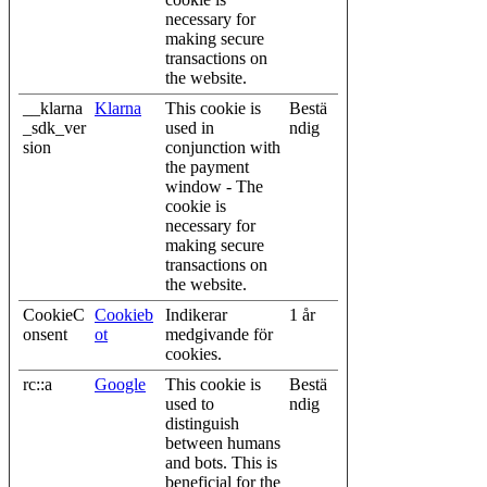
necessary for
making secure
transactions on
the website.
__klarna
Klarna
This cookie is
Bestä
_sdk_ver
used in
ndig
sion
conjunction with
the payment
window - The
cookie is
necessary for
making secure
transactions on
the website.
CookieC
Cookieb
Indikerar
1 år
onsent
ot
medgivande för
cookies.
rc::a
Google
This cookie is
Bestä
used to
ndig
distinguish
between humans
and bots. This is
beneficial for the