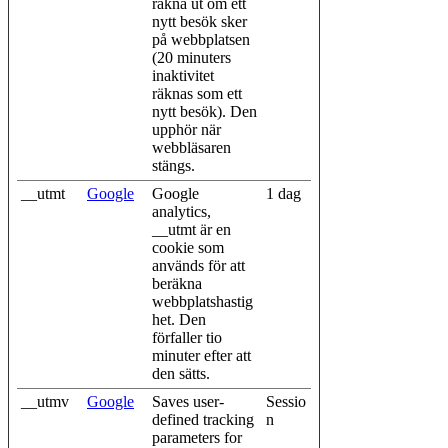
räkna ut om ett
nytt besök sker
på webbplatsen
(20 minuters
inaktivitet
räknas som ett
nytt besök). Den
upphör när
webbläsaren
stängs.
__utmt
Google
Google
1 dag
analytics,
__utmt är en
cookie som
används för att
beräkna
webbplatshastig
het. Den
förfaller tio
minuter efter att
den sätts.
__utmv
Google
Saves user-
Sessio
defined tracking
n
parameters for