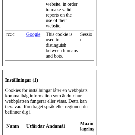
website, in order
to make valid
reports on the
use of their
website.
rc::c
Google
This cookie is
Sessio
used to
n
distinguish
between humans
and bots.
Inställningar (1)
Cookies för inställningar låter en webbplats
komma ihåg information som ändrar hur
webbplatsen fungerar eller visas. Detta kan
t.ex. vara föredraget språk eller regionen du
befinner dig i.
Maximal
Namn
Utfärdare
Ändamål
lagringstid