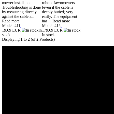
mower installation.
robotic lawnmowers
Troubleshooting is done
(even if the cable is
by measuring directly
deeply buried) very
against the cable a...
easily. The equipment
Read more
has ...
Read more
Model: 411
Model: 415
19,69 EUR
In
179,69 EUR
stock
In stock
Displaying
1
to
2
(of
2
Products)