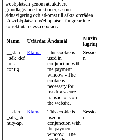
webbplatsen genom att aktivera
grundläggande funktioner, såsom
sidnavigering och åtkomst till säkra områden
på webbplatsen. Webbplatsen fungerar inte
korrekt utan dessa cookies.
Maximal
Namn
Utfärdare
Ändamål
lagringstid
__klarna
Klarna
This cookie is
Sessio
_sdk_def
used in
n
ault-
conjunction with
config
the payment
window - The
cookie is
necessary for
making secure
transactions on
the website.
__klarna
Klarna
This cookie is
Sessio
_sdk_ide
used in
n
ntity-api
conjunction with
the payment
window - The
cookie is