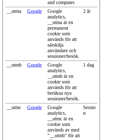
and computer.
__utma
Google
Google
2 år
analytics,
__utma är en
permanent
cookie som
används för att
särskilja
användare och
sessioner/besök.
__utmb
Google
Google
1 dag
analytics,
__utmb är en
cookie som
används för att
beräkna nya
sessioner/besök.
__utmc
Google
Google
Sessio
analytics,
n
__utmc är en
cookie som
används av med
"__utmb" för att