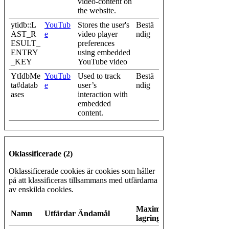
video-content on
the website.
ytidb::L
YouTub
Stores the user's
Bestä
AST_R
e
video player
ndig
ESULT_
preferences
ENTRY
using embedded
_KEY
YouTube video
YtIdbMe
YouTub
Used to track
Bestä
ta#datab
e
user’s
ndig
ases
interaction with
embedded
content.
Oklassificerade (2)
Oklassificerade cookies är cookies som håller
på att klassificeras tillsammans med utfärdarna
av enskilda cookies.
Maximal
Namn
Utfärdare
Ändamål
lagringstid