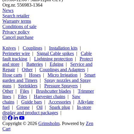
Org.nr. 556983-1364
News
Search retailer
Warranty terms
Conditions of sale
Privacy policy
Cancel purchase
Knives
|
Couplings
|
Installation kits
|
Perimeter wire
|
Signal Cable spikes
|
Cable
fault tracking
|
Lightning protection
|
Protect
and store
|
Batteries
|
Edging
|
Service and
Repair
|
Other
|
Couplings and Adapters
|
Hose carts
|
Hoses
|
Micro Irrigation
|
Smart
garden and Timers
|
Spray nozzles and Spray
guns
|
Sprinklers
|
Pressure Sprayers
|
Other
|
Files
|
Brushcutter blades
|
Trimmer
lines
|
Files
|
Harvester chains
|
Saw
chains
|
Guide bars
|
Accessories
|
Alkylate
fuel
|
Grease
|
Oil
|
Spark plug
|
In-store
display and product packages
|
Copyright © 2026
Grimsholm
. Powered by
Zen
Cart