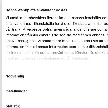
between sites.
This is used for
Denna webbplats använder cookies
measurement of
advertisement
Vi använder enhetsidentifierare för att anpassa innehållet o
efforts and
till användarna, tillhandahålla funktioner för sociala medier 
facilitates
payment of
vår trafik. Vi vidarebefordrar även sådana identifierare och 
referral-fees
information från din enhet till de sociala medier och annons- 
between
analysföretag som vi samarbetar med. Dessa kan i sin tur 
websites.
informationen med annan information som du har tillhandahåll
Service
YouTub
Necessary for
Bestä
de har samlat in när du har använt deras tjänster. Du godkän
WorkerL
e
the
ndig
ogsData
implementation
cookies vid fortsatt användande av vår webbplats.
base#S
and functionality
WHealth
of YouTube
Log
video-content on
Samtyckesval
the website.
Nödvändig
test_coo
Google
Used to check if
1 dag
kie
the user's
browser
Inställningar
supports
cookies.
TESTC
YouTub
Used to track
1 dag
Statistik