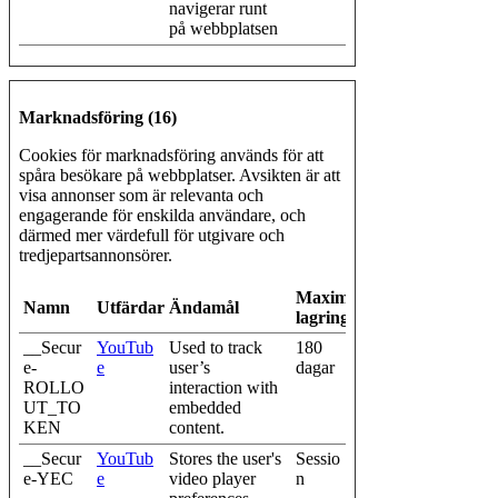
navigerar runt
på webbplatsen
Marknadsföring (16)
Cookies för marknadsföring används för att
spåra besökare på webbplatser. Avsikten är att
visa annonser som är relevanta och
engagerande för enskilda användare, och
därmed mer värdefull för utgivare och
tredjepartsannonsörer.
Maximal
Namn
Utfärdare
Ändamål
lagringstid
__Secur
YouTub
Used to track
180
e-
e
user’s
dagar
ROLLO
interaction with
UT_TO
embedded
KEN
content.
__Secur
YouTub
Stores the user's
Sessio
e-YEC
e
video player
n