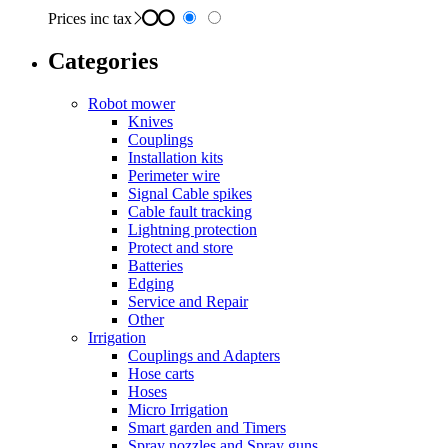
Prices inc tax
Categories
Robot mower
Knives
Couplings
Installation kits
Perimeter wire
Signal Cable spikes
Cable fault tracking
Lightning protection
Protect and store
Batteries
Edging
Service and Repair
Other
Irrigation
Couplings and Adapters
Hose carts
Hoses
Micro Irrigation
Smart garden and Timers
Spray nozzles and Spray guns