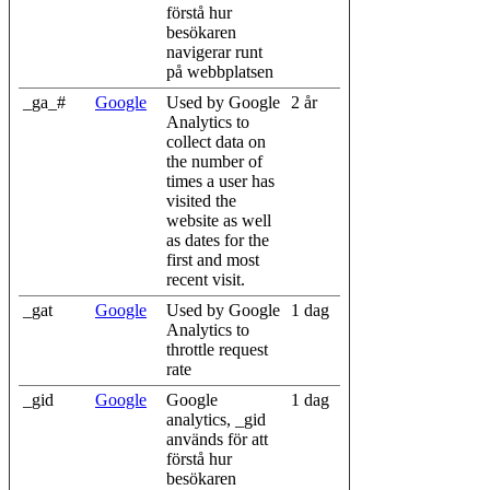
förstå hur
besökaren
navigerar runt
på webbplatsen
_ga_#
Google
Used by Google
2 år
Analytics to
collect data on
the number of
times a user has
visited the
website as well
as dates for the
first and most
recent visit.
_gat
Google
Used by Google
1 dag
Analytics to
throttle request
rate
_gid
Google
Google
1 dag
analytics, _gid
används för att
förstå hur
besökaren