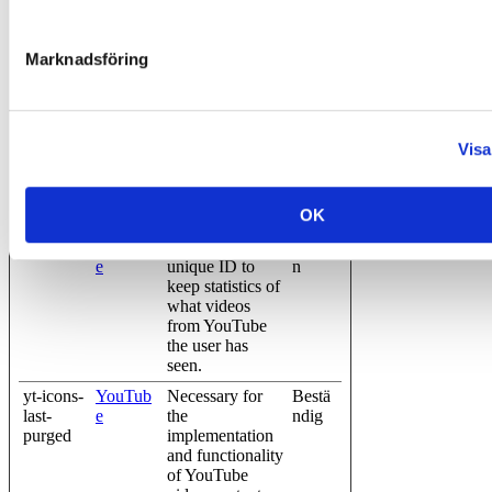
OOKIE
e
user’s
SENAB
interaction with
LED
embedded
Marknadsföring
content.
VISITO
YouTub
Tries to estimate
180
R_INFO
e
the users'
dagar
1_LIVE
bandwidth on
Visa
pages with
integrated
YouTube
OK
videos.
YSC
YouTub
Registers a
Sessio
e
unique ID to
n
keep statistics of
what videos
from YouTube
the user has
seen.
yt-icons-
YouTub
Necessary for
Bestä
last-
e
the
ndig
purged
implementation
and functionality
of YouTube