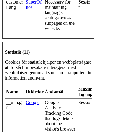
customer
SuperOf
Necessary for
Sessio
Lang
fice
maintaining
n
language-
settings across
subpages on the
website.
Statistik (11)
Cookies för statistik hjälper en webbplatsägare
att förstå hur besökare interagerar med
webbplatser genom att samla och rapportera in
information anonymt.
Maximal
Namn
Utfärdare
Ändamål
lagringstid
__utm.gi
Google
Google
Sessio
f
Analytics
n
Tracking Code
that logs details
about the
visitor's browser