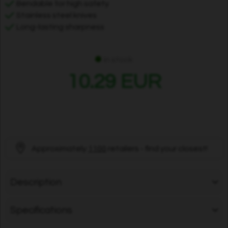
Bendable for high safety
Stainless steel knives
Long-lasting sharpness
In stock
10.29 EUR
Approximately
1100
retailers - find your closest!
Description
Specifications