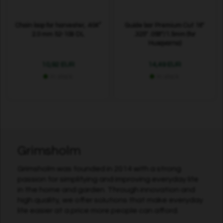
Chain loop for harvester, .404”
Guide bar Premium Cut 16"
2.0 mm 52-109 DL
.325" .058"/1.5mm (for
Husqvarna)
10,92 EUR
14,49 EUR
In stock
In stock
Grimsholm
Grimsholm was founded in 2014 with a strong
passion for simplifying and improving everyday life
in the home and garden. Through innovation and
high quality, we offer solutions that make everyday
life easier at a price more people can afford.