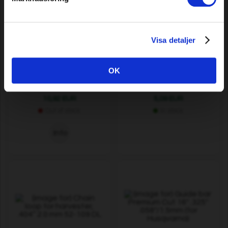
Visa detaljer
Chain loop for harvester, .404”
Bevel gear grease Premium
1.6 mm 52-109 DL
Bio, 100 gr
OK
10,92 EUR
5,09 EUR
Out of stock
In stock
Info