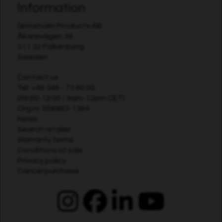
Information
Grimsholm Products AB
Åkarevägen 39
311 32 Falkenberg
Sweden
Contact us
Tel:
+46 346 - 73 80 00
(09:00-12:00 / 9am-12pm CET)
Org.nr. 556983-1364
News
Search retailer
Warranty terms
Conditions of sale
Privacy policy
Cancel purchase