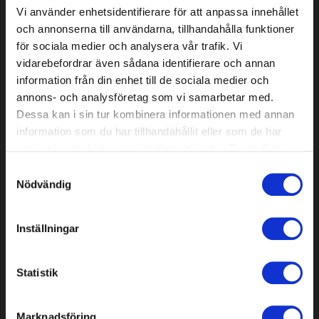
Vi använder enhetsidentifierare för att anpassa innehållet
och annonserna till användarna, tillhandahålla funktioner
för sociala medier och analysera vår trafik. Vi
vidarebefordrar även sådana identifierare och annan
information från din enhet till de sociala medier och
annons- och analysföretag som vi samarbetar med.
Dessa kan i sin tur kombinera informationen med annan
information som du har tillhandahållit eller som de har
samlat in när du har använt deras tjänster. Du godkänner
Guide bar Premium Cut 12"
Saw chain Premium Cut 72
våra cookies vid fortsatt användande av vår webbplats.
Samtyckesval
0.043"/1.1mm 1/4" (for Stihl)
DL, 3/8" .063/1.6mm
Nödvändig
13,69 EUR
13,69 EUR
Inställningar
In stock
In stock
Statistik
Marknadsföring