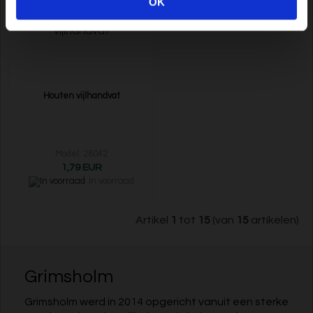
OK
Houten vijlhandvat
Model: 26042
1,79 EUR
In voorraad
Artikel
1
tot
15
(van
15
artikelen)
Grimsholm
Grimsholm werd in 2014 opgericht vanuit een sterke