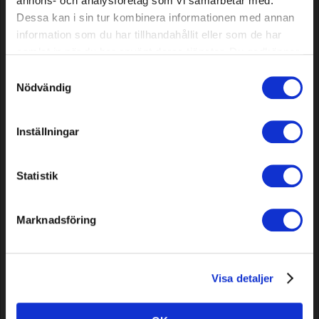
annons- och analysföretag som vi samarbetar med.
In voorraad
In voorraad
Dessa kan i sin tur kombinera informationen med annan
information som du har tillhandahållit eller som de har
samlat in när du har använt deras tjänster. Du godkänner
våra cookies vid fortsatt användande av vår webbplats.
Samtyckesval
Nödvändig
Inställningar
Ronde vijl Premium Cut 5,5 mm,
Platte vijl Premium Cut, 12 stuks
Statistik
12 stuks
Marknadsföring
Model: 26034
Model: 26036
15,39 EUR
24,79 EUR
In voorraad
In voorraad
Visa detaljer