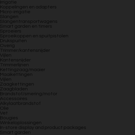
Irrigatie
Koppelingen en adapters
Micro-irrigatie
Slangen
Slangentransportwagens
Smart garden en timers
Sproeiers
Sproeikoppen en spuitpistolen
Drukspuiten
Overig
Trimmer/kantensnijder
Vijlen
Kantensnijder
Trimmerlijnen
Kettingzaag/maaier
Maaikettingen
Vijlen
Zaagkettingen
Zaagbladen
Brandstof/smering/motor
Accessoires
Alkylaatbrandstof
Olie
Vet
Bougies
Winkeloplossingen
In-store display and product packages
Smart garden