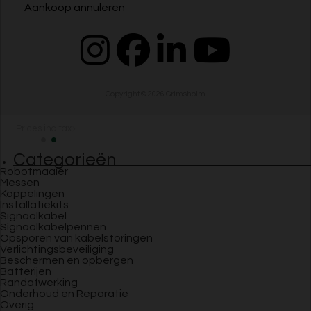
Aankoop annuleren
Copyright © 2026
Grimsholm
Prices inc tax
Categorieën
Robotmaaier
Messen
Koppelingen
Installatiekits
Signaalkabel
Signaalkabelpennen
Opsporen van kabelstoringen
Verlichtingsbeveiliging
Beschermen en opbergen
Batterijen
Randafwerking
Onderhoud en Reparatie
Overig