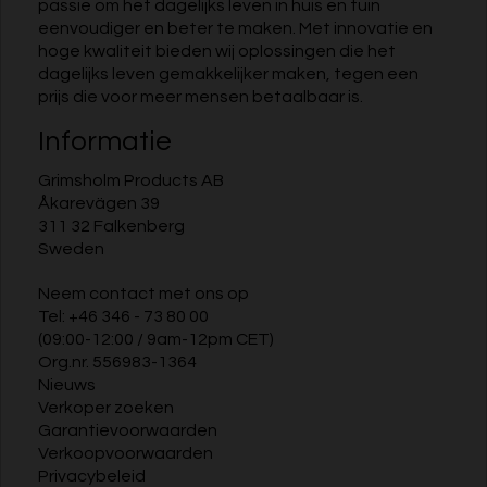
passie om het dagelijks leven in huis en tuin
eenvoudiger en beter te maken. Met innovatie en
hoge kwaliteit bieden wij oplossingen die het
dagelijks leven gemakkelijker maken, tegen een
prijs die voor meer mensen betaalbaar is.
Informatie
Grimsholm Products AB
Åkarevägen 39
311 32 Falkenberg
Sweden
Neem contact met ons op
Tel:
+46 346 - 73 80 00
(09:00-12:00 / 9am-12pm CET)
Org.nr. 556983-1364
Nieuws
Verkoper zoeken
Garantievoorwaarden
Verkoopvoorwaarden
Privacybeleid