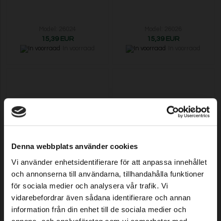
Model: 26024
Model: 26026
15,39 EUR
15,39 EUR
In voorraad
In voorraad
Denna webbplats använder cookies
Vi använder enhetsidentifierare för att anpassa innehållet
Ronde vijl Premium Cut 4,8 mm,
Ronde vijl Premium Cut 5,2 mm,
12 stuks
12 stuks
och annonserna till användarna, tillhandahålla funktioner
för sociala medier och analysera vår trafik. Vi
vidarebefordrar även sådana identifierare och annan
Model: 26028
Model: 26032
information från din enhet till de sociala medier och
15,39 EUR
15,39 EUR