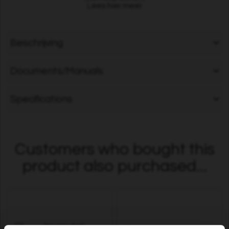
Lees hier meer
Beschrijving
Documents/Manuals
Specifications
Customers who bought this
product also purchased...