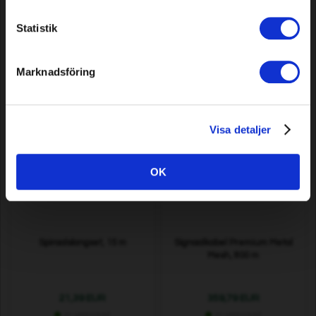
Tuinslang Classic, 40 m
Tuinslang Classic, 20 m
Statistik
36,79 EUR
20,49 EUR
Marknadsföring
In voorraad
In voorraad
Visa detaljer
OK
Spiraalslangset, 15 m
Signaalkabel Premium Metal
Mesh, 800 m
21,39 EUR
359,79 EUR
In voorraad
In voorraad