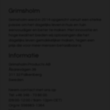
Grimsholm
Grimsholm werd in 2014 opgericht vanuit een sterke
passie om het dagelijks leven in huis en tuin
eenvoudiger en beter te maken. Met innovatie en
hoge kwaliteit bieden wij oplossingen die het
dagelijks leven gemakkelijker maken, tegen een
prijs die voor meer mensen betaalbaar is.
Informatie
Grimsholm Products AB
Åkarevägen 39
311 32 Falkenberg
Sweden
Neem contact met ons op
Tel:
+46 346 - 73 80 00
(09:00-12:00 / 9am-12pm CET)
Org.nr. 556983-1364