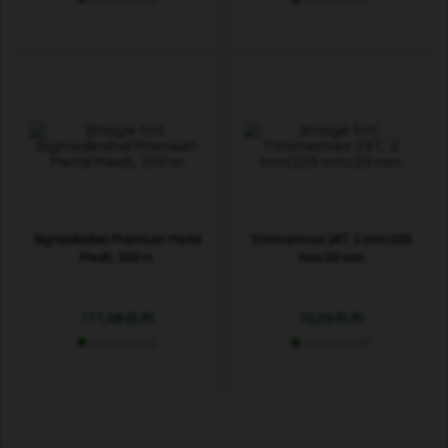
Signaalkabel Premium Metal
Trimmermes 24T, 2 mm/225
Mesh, 200 m
mm/20 mm
111,09 EUR
10,29 EUR
In voorraad
In voorraad