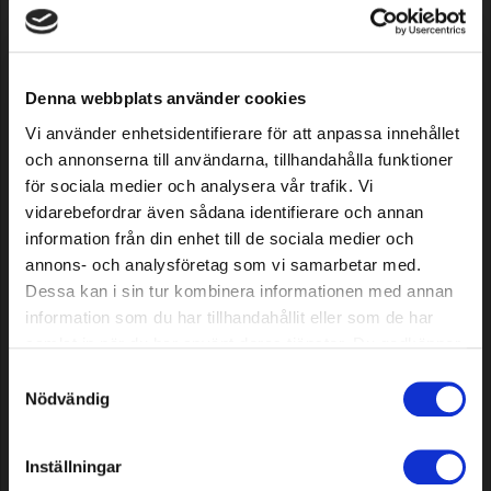
Denna webbplats använder cookies
Signaalkabel Premium Metal
Navultuit voor alkylaat 5L blik
Vi använder enhetsidentifierare för att anpassa innehållet
Mesh, 500 m
och annonserna till användarna, tillhandahålla funktioner
för sociala medier och analysera vår trafik. Vi
239,79 EUR
4,89 EUR
vidarebefordrar även sådana identifierare och annan
In voorraad
In voorraad
information från din enhet till de sociala medier och
annons- och analysföretag som vi samarbetar med.
Dessa kan i sin tur kombinera informationen med annan
information som du har tillhandahållit eller som de har
samlat in när du har använt deras tjänster. Du godkänner
våra cookies vid fortsatt användande av vår webbplats.
Samtyckesval
Nödvändig
Inställningar