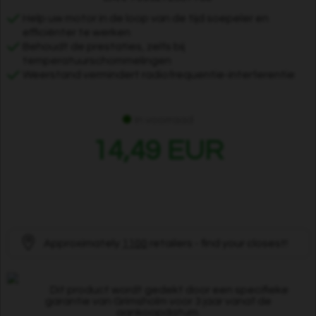
Help uw motor in de loop van de tijd soepeler en
efficiënter te werken
Behoudt de prestaties, zelfs bij
temperatuurschommelingen
Weerstand vermindert radiofrequentie-interferentie
In voorraad
14,49 EUR
Approximately
1100
retailers - find your closest!
Dit product wordt gedekt door een specifieke
garantie van Grimsholm voor 3 jaar vanaf de
aankoopdatum.