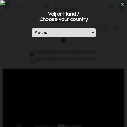
×
0
Välj ditt land /
Choose your country
«
=
»