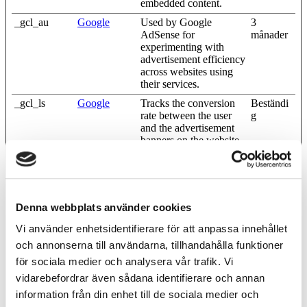
embedded content.
_gcl_au
Google
Used by Google
3
AdSense for
månader
experimenting with
advertisement efficiency
across websites using
their services.
_gcl_ls
Google
Tracks the conversion
Beständi
rate between the user
g
and the advertisement
banners on the website -
This serves to optimise
the relevance of the
advertisements on the
website.
Denna webbplats använder cookies
LAST_RES
YouTube
Used to track user’s
Session
ULT_ENTR
interaction with
Vi använder enhetsidentifierare för att anpassa innehållet
Y_KEY
embedded content.
och annonserna till användarna, tillhandahålla funktioner
LogsDatabas
YouTube
Used to track user’s
Beständi
för sociala medier och analysera vår trafik. Vi
eV2:V#||Log
interaction with
g
sRequestsSto
embedded content.
vidarebefordrar även sådana identifierare och annan
re
information från din enhet till de sociala medier och