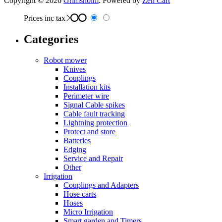
Copyright © 2026
Grimsholm
. Powered by
Zen Cart
Prices inc tax
Categories
Robot mower
Knives
Couplings
Installation kits
Perimeter wire
Signal Cable spikes
Cable fault tracking
Lightning protection
Protect and store
Batteries
Edging
Service and Repair
Other
Irrigation
Couplings and Adapters
Hose carts
Hoses
Micro Irrigation
Smart garden and Timers