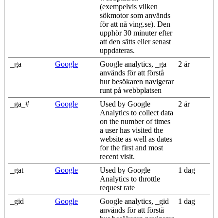
(exempelvis vilken
sökmotor som används
för att nå ving.se). Den
upphör 30 minuter efter
att den sätts eller senast
uppdateras.
_ga
Google
Google analytics, _ga
2 år
används för att förstå
hur besökaren navigerar
runt på webbplatsen
_ga_#
Google
Used by Google
2 år
Analytics to collect data
on the number of times
a user has visited the
website as well as dates
for the first and most
recent visit.
_gat
Google
Used by Google
1 dag
Analytics to throttle
request rate
_gid
Google
Google analytics, _gid
1 dag
används för att förstå