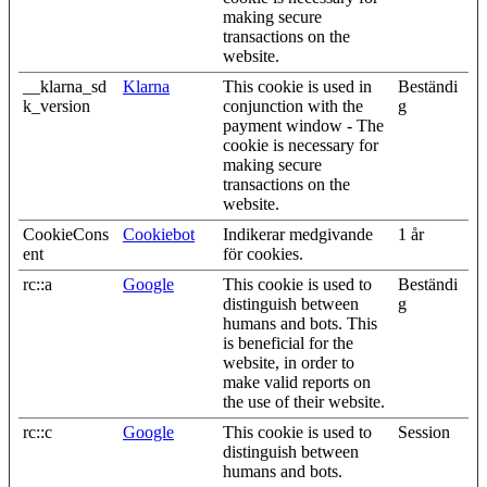
making secure
transactions on the
website.
__klarna_sd
Klarna
This cookie is used in
Beständi
k_version
conjunction with the
g
payment window - The
cookie is necessary for
making secure
transactions on the
website.
CookieCons
Cookiebot
Indikerar medgivande
1 år
ent
för cookies.
rc::a
Google
This cookie is used to
Beständi
distinguish between
g
humans and bots. This
is beneficial for the
website, in order to
make valid reports on
the use of their website.
rc::c
Google
This cookie is used to
Session
distinguish between
humans and bots.