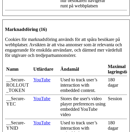
hur besökaren navigerar
runt på webbplatsen
Marknadsföring (16)
Cookies för marknadsföring används för att spåra besökare på
webbplatser. Avsikten är att visa annonser som är relevanta och
engagerande för enskilda användare, och därmed mer värdefull
för utgivare och tredjepartsannonsörer.
Maximal
Namn
Utfärdare
Ändamål
lagringstid
__Secure-
YouTube
Used to track user’s
180
ROLLOUT
interaction with
dagar
_TOKEN
embedded content.
__Secure-
YouTube
Stores the user's video
Session
YEC
player preferences using
embedded YouTube
video
__Secure-
YouTube
Used to track user’s
180
YNID
interaction with
dagar