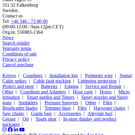
311 32 Falkenberg
Sweden
Contact us
Tel:
+46 346 - 73 80 00
(09:00-12:00 / 9am-12pm CET)
Org.nr. 556983-1364
News
Search retailer
Warranty terms
Conditions of sale
Privacy policy
Cancel purchase
Knives
|
Couplings
|
Installation kits
|
Perimeter wire
|
Signal
Cable spikes
|
Cable fault tracking
|
Lightning protection
|
Protect and store
|
Batteries
|
Edging
|
Service and Repair
|
Other
|
Couplings and Adapters
|
Hose carts
|
Hoses
|
Micro
Irrigation
|
Smart garden and Timers
|
Spray nozzles and Spray
guns
|
Sprinklers
|
Pressure Sprayers
|
Other
|
Files
|
Brushcutter blades
|
Trimmer lines
|
Files
|
Harvester chains
|
Saw chains
|
Guide bars
|
Accessories
|
Alkylate fuel
|
Grease
|
Oil
|
Spark plug
|
In-store display and product
packages
|