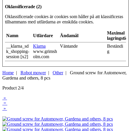
Oklassificerade (2)
Oklassificerade cookies är cookies som håller på att klassificeras
tillsammans med utfärdarna av enskilda cookies.
Maximal
Namn
Utfärdare
Ändamål
lagringstid
__klarna_sd
Klarna
Väntande
Beständi
k_shopping-
www.grimsh
g
session [x2]
olm.com
Home
|
Robot mower
|
Other
| Ground screw for Automower,
Gardena and others, 8 pcs
Product 2/4
«
=
»