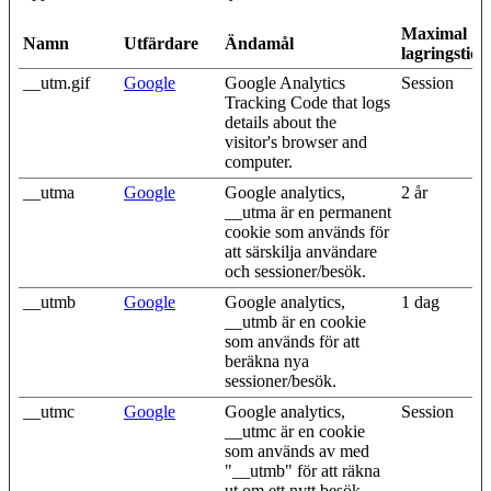
Maximal
Namn
Utfärdare
Ändamål
lagringstid
__utm.gif
Google
Google Analytics
Session
Tracking Code that logs
details about the
visitor's browser and
computer.
__utma
Google
Google analytics,
2 år
__utma är en permanent
cookie som används för
att särskilja användare
och sessioner/besök.
__utmb
Google
Google analytics,
1 dag
__utmb är en cookie
som används för att
beräkna nya
sessioner/besök.
__utmc
Google
Google analytics,
Session
__utmc är en cookie
som används av med
"__utmb" för att räkna
ut om ett nytt besök