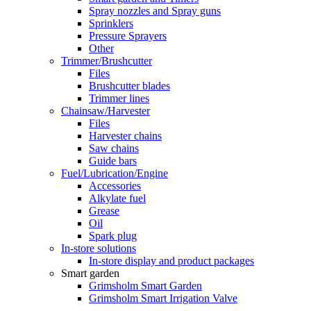
Spray nozzles and Spray guns
Sprinklers
Pressure Sprayers
Other
Trimmer/Brushcutter
Files
Brushcutter blades
Trimmer lines
Chainsaw/Harvester
Files
Harvester chains
Saw chains
Guide bars
Fuel/Lubrication/Engine
Accessories
Alkylate fuel
Grease
Oil
Spark plug
In-store solutions
In-store display and product packages
Smart garden
Grimsholm Smart Garden
Grimsholm Smart Irrigation Valve