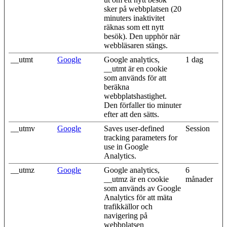
sker på webbplatsen (20
minuters inaktivitet
räknas som ett nytt
besök). Den upphör när
webbläsaren stängs.
__utmt
Google
Google analytics,
1 dag
__utmt är en cookie
som används för att
beräkna
webbplatshastighet.
Den förfaller tio minuter
efter att den sätts.
__utmv
Google
Saves user-defined
Session
tracking parameters for
use in Google
Analytics.
__utmz
Google
Google analytics,
6
__utmz är en cookie
månader
som används av Google
Analytics för att mäta
trafikkällor och
navigering på
webbplatsen