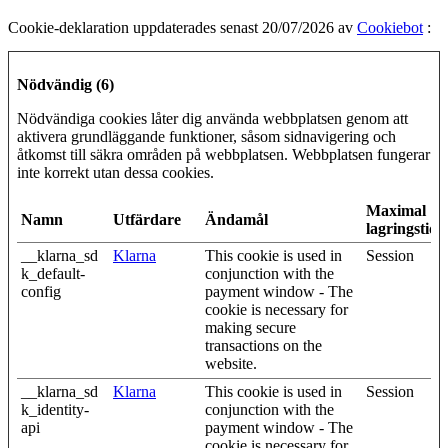
Cookie-deklaration uppdaterades senast 20/07/2026 av
Cookiebot
:
Nödvändig (6)
Nödvändiga cookies låter dig använda webbplatsen genom att
aktivera grundläggande funktioner, såsom sidnavigering och
åtkomst till säkra områden på webbplatsen. Webbplatsen fungerar
inte korrekt utan dessa cookies.
Maximal
Namn
Utfärdare
Ändamål
lagringstid
__klarna_sd
Klarna
This cookie is used in
Session
k_default-
conjunction with the
config
payment window - The
cookie is necessary for
making secure
transactions on the
website.
__klarna_sd
Klarna
This cookie is used in
Session
k_identity-
conjunction with the
api
payment window - The
cookie is necessary for