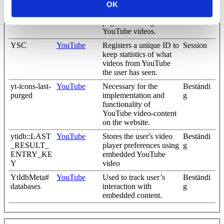
VISITOR_I
YouTube
Tries to estimate the
180
OK
NFO1_LIV
users' bandwidth on
dagar
E
pages with integrated
YouTube videos.
YSC
YouTube
Registers a unique ID to
Session
keep statistics of what
videos from YouTube
the user has seen.
yt-icons-last-
YouTube
Necessary for the
Beständi
purged
implementation and
g
functionality of
YouTube video-content
on the website.
ytidb::LAST
YouTube
Stores the user's video
Beständi
_RESULT_
player preferences using
g
ENTRY_KE
embedded YouTube
Y
video
YtIdbMeta#
YouTube
Used to track user’s
Beständi
databases
interaction with
g
embedded content.