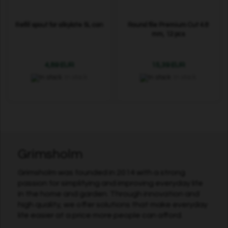
Refill spout for alkylate 5L can
Round file Premium Cut 4.8
mm, 12 pcs
4,89 EUR
15,39 EUR
In stock
In stock
Grimsholm
Grimsholm was founded in 2014 with a strong
passion for simplifying and improving everyday life
in the home and garden. Through innovation and
high quality, we offer solutions that make everyday
life easier at a price more people can afford.