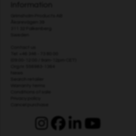
Information
Grimsholm Products AB
Åkarevägen 39
311 32 Falkenberg
Sweden
Contact us
Tel:
+46 346 - 73 80 00
(09:00-12:00 / 9am-12pm CET)
Org.nr. 556983-1364
News
Search retailer
Warranty terms
Conditions of sale
Privacy policy
Cancel purchase