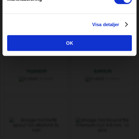
Visa detaljer
OK
Robot mower ring 90/120cm,
Robot Mower Magnet
corten
70,29 EUR
8,49 EUR
In stock
In stock