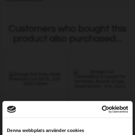
Customers who bought this
product also purchased...
Saw chain Premium Cut 66
Trimmerline & cassette for
DL, 3/8" .063/1.6mm
Ryobi, Bosch, Stiga,
Greenworks - 4 m, 3 pcs
Denna webbplats använder cookies
12,79 EUR
6,79 EUR