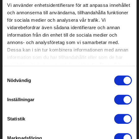
In stock
In stock
Vi använder enhetsidentifierare för att anpassa innehållet
och annonserna till användarna, tillhandahålla funktioner
för sociala medier och analysera vår trafik. Vi
vidarebefordrar även sådana identifierare och annan
information från din enhet till de sociala medier och
annons- och analysföretag som vi samarbetar med.
Dessa kan i sin tur kombinera informationen med annan
information som du har tillhandahållit eller som de har
samlat in när du har använt deras tjänster. Du godkänner
våra cookies vid fortsatt användande av vår webbplats.
Samtyckesval
Flat file Premium Cut, 12 pcs
Saw chain Premium Cut 45
Nödvändig
DL, 3/8" Low Profile,
.043"/1.1mm
Inställningar
24,79 EUR
8,49 EUR
In stock
In stock
Statistik
Marknadsföring