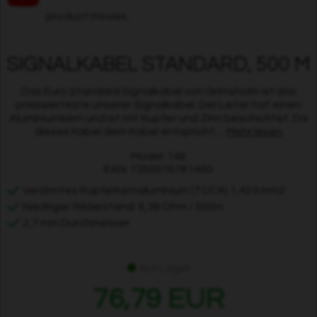
product movies.
SIGNALKABEL STANDARD, 500 M
Das Euro Standard Signalkabel von Grimsholm ist das
preiswerteste unserer Signalkabel. Der Leiter hat einen
Aluminiumkern und ist mit Kupfer und Zinn beschichtet. Da
dieses Kabel dem Kabel entspricht,...
Mehr lesen
Model: 146
EAN: 7350076761460
Verzinntes Kupferkernaluminium (TCCA) 1,423 mm2
Niedriger Widerstand: 9,38 Ohm / 500m
2,7 mm Durchmesser
Auf Lager
76,79 EUR