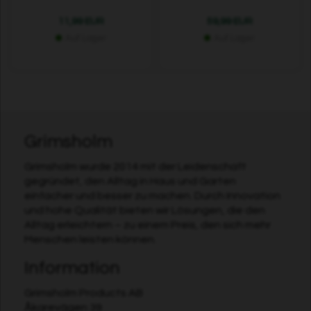
11,99 EUR
59,99 EUR
Auf Lager
Auf Lager
Grimsholm
Grimsholm wurde 2014 mit der Leidenschaft
gegründet, den Alltag in Haus und Garten
einfacher und besser zu machen. Durch Innovation
und hohe Qualität bieten wir Lösungen, die den
Alltag erleichtern – zu einem Preis, den sich mehr
Menschen leisten können.
Information
Grimsholm Products AB
Åkarevägen 39