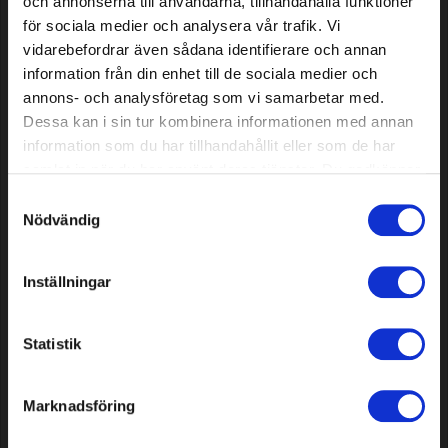
Customers who bought this
och annonserna till användarna, tillhandahålla funktioner
för sociala medier och analysera vår trafik. Vi
product also purchased...
vidarebefordrar även sådana identifierare och annan
information från din enhet till de sociala medier och
annons- och analysföretag som vi samarbetar med.
Dessa kan i sin tur kombinera informationen med annan
information som du har tillhandahållit eller som de har
samlat in när du har använt deras tjänster. Du godkänner
våra cookies vid fortsatt användande av vår webbplats.
Samtyckesval
Nödvändig
Sägekette Premium Cut 72
Zündkerze K6RTC
Inställningar
DL, 3/8" 0,063/1,6 mm
(Rasenmäher/Traktor,
Widerstand), 1 Stück
Statistik
13,69 EUR
2,19 EUR
Auf Lager
Auf Lager
Marknadsföring