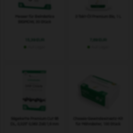
Messer für Belrobotics
2-Takt-Öl Premium Bio, 1 L
BIGMOW, 30 Stück
15,39 EUR
7,69 EUR
Auf Lager
Auf Lager
Sägekette Premium Cut 68
Chassis-Gewindeeinsatz-Kit
DL, 0,325" 0,063 Zoll/1,6 mm
für Mähroboter, 100 Stück