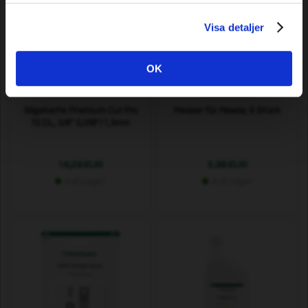
Visa detaljer
OK
Sägekette Premium Cut Pro
Messer für Mowox, 9 Stück
72 DL, 3/8" 0,058"/1,5mm
16,29 EUR
5,99 EUR
Auf Lager
Auf Lager