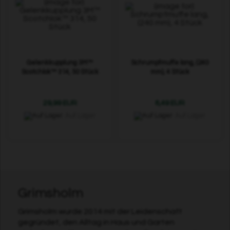
Gelenkkupplung 3M™
Schrumpfmuffe lang, (240
Scotchlok™ 314, 50 Stück
mm), 4 Stück
29,99 EUR
8,49 EUR
Auf Lager
Auf Lager
Grimsholm
Grimsholm wurde 2014 mit der Leidenschaft
gegründet, den Alltag in Haus und Garten