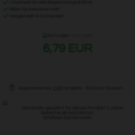
Universell für alle Begrenzungsdrähte
Rillen für besseren Halt
Hergestellt in Schweden
Auf Lager
6,79 EUR
Approximately
1100
retailers - find your closest!
Grimsholm gewährt für dieses Produkt 3 Jahre
Garantie ab Kaufdatum.
Erfahren Sie hier mehr