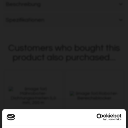
Beschreibung
Spezifikationen
Customers who bought this
product also purchased...
Mähroboter-
Roboter-Bereichsblocker
Dichtungsstreifen 5,0 mm,