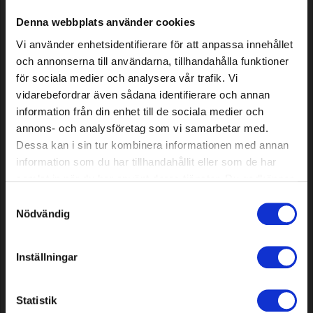
200 m
Denna webbplats använder cookies
76,39 EUR
17,09 EUR
Vi använder enhetsidentifierare för att anpassa innehållet
Auf Lager
Auf Lager
och annonserna till användarna, tillhandahålla funktioner
för sociala medier och analysera vår trafik. Vi
vidarebefordrar även sådana identifierare och annan
information från din enhet till de sociala medier och
annons- och analysföretag som vi samarbetar med.
Dessa kan i sin tur kombinera informationen med annan
information som du har tillhandahållit eller som de har
samlat in när du har använt deras tjänster. Du godkänner
våra cookies vid fortsatt användande av vår webbplats.
Samtyckesval
Nödvändig
Signalkabel-Steckverbinder
Signalkabel Premium Plus,
zur Ladestation für
700 m
Automower, 50 Stück
Inställningar
19,69 EUR
256,89 EUR
Statistik
Auf Lager
Auf Lager