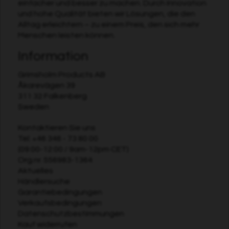
einfacher und besser zu machen. Durch Innovation
und hohe Qualität bieten wir Lösungen, die den
Alltag erleichtern – zu einem Preis, den sich mehr
Menschen leisten können.
Information
Grimsholm Products AB
Åkarevägen 39
311 32 Falkenberg
Sweden
Kontaktieren Sie uns
Tel:
+46 346 - 73 80 00
(09:00-12:00 / 9am-12pm CET)
Org.nr. 556983-1364
Aktuelles
Händlersuche
Garantiebedingungen
Verkaufsbedingungen
Datenschutzbestimmungen
Kauf widerrufen