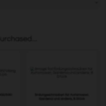
urchased...
 400/500-
Erdungsschrauben für Automower,
Gardena und andere, 8 Stück