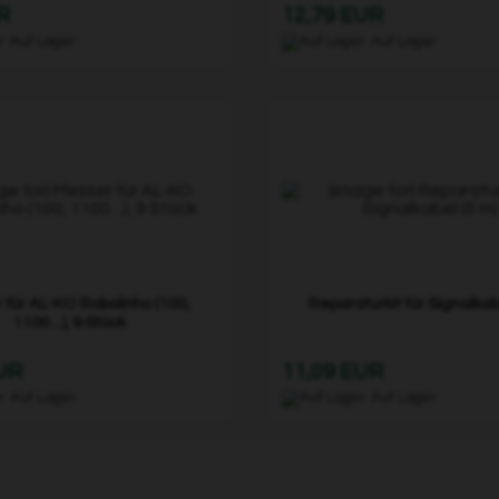
R
12,79 EUR
Auf Lager
Auf Lager
 für AL-KO Robolinho (100,
Reparaturkit für Signalkab
1100 ...), 9 Stück
EUR
11,09 EUR
Auf Lager
Auf Lager