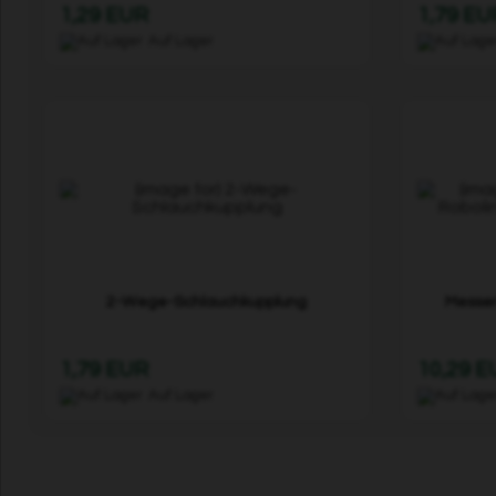
1,29 EUR
1,79 EU
Auf Lager
2-Wege-Schlauchkupplung
Messer
1,79 EUR
10,29 
Auf Lager