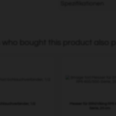
Spezifikationen
who bought this product also p
chlauchverbinder, 1/2
Messer für Stihl/Viking RMI
Serie, 20 cm