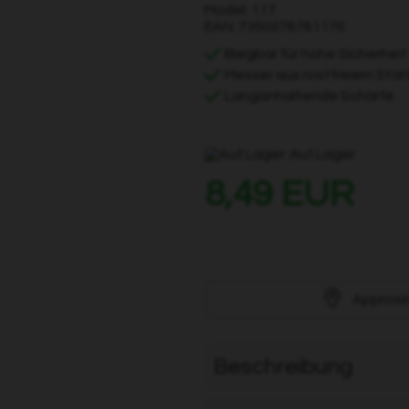
Model: 117
EAN: 7350076761170
Biegbar für hohe Sicherheit
Messer aus rostfreiem Stah
Langanhaltende Schärfe
Auf Lager
8,49 EUR
Approxi
Beschreibung