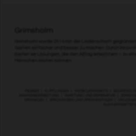
Grimsholm
Grimsholm wurde 2014 mit der Leidenschaft gegründet,
Garten einfacher und besser zu machen. Durch Innova
bieten wir Lösungen, die den Alltag erleichtern – zu ei
Menschen leisten können.
MESSER
|
KUPPLUNGEN
|
INSTALLATIONSKITS
|
BEGRENZUN
KANTENBEARBEITUNG
|
WARTUNG UND REPARATUR
|
SONSTIG
SPRINKLER
|
SPRÜHDÜSEN UND SPRÜHPISTOLEN
|
DRUCKSP
ALKYLATKRAFTST