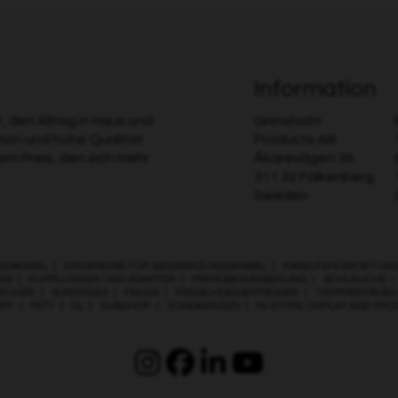
Information
 den Alltag in Haus und
Grimsholm
tion und hohe Qualität
Products AB
nem Preis, den sich mehr
Åkarevägen 39
311 32 Falkenberg
Sweden
GSKABEL
|
ERDSPIESSE FÜR BEGRENZUNGSKABEL
|
KABELFEHLERORTUN
ES
|
KUPPLUNGEN UND ADAPTER
|
MIKROBEWÄSSERUNG
|
SCHLÄUCHE
RÜHER
|
SONSTIGES
|
FEILEN
|
FREISCHNEIDERMESSER
|
TRIMMERFÄDEN
OFF
|
FETT
|
ÖL
|
ZUBEHÖR
|
ZÜNDKERZEN
|
IN-STORE DISPLAY AND PR