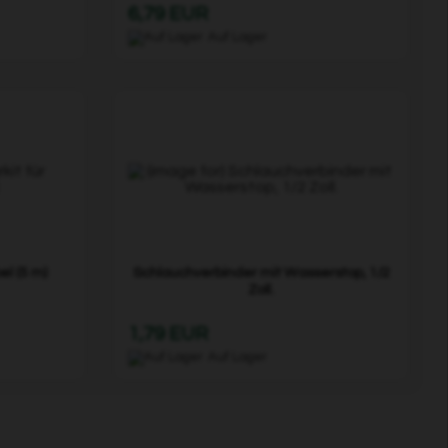
6,79 EUR
Auf Lager
el (5 m)
Schlauchverbinder mit Wasserstop, 1/2
Zoll.
1,79 EUR
Auf Lager