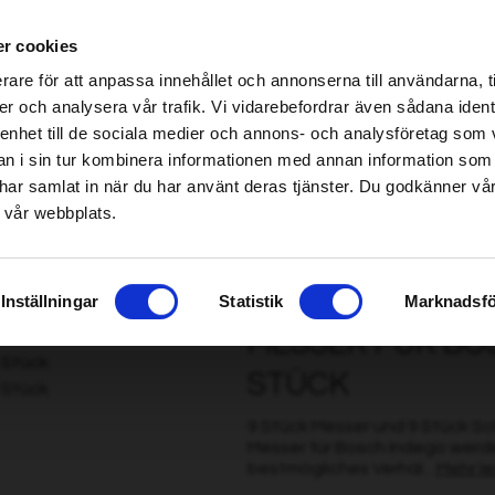
be found!
ndel erhältlich – klicken Sie hier, um Ihren nächstgelegenen Händler zu finden
r cookies
imsholm.com/includes/templates/plusmall37/cssmap-europe/d
be found!
rare för att anpassa innehållet och annonserna till användarna, t
imsholm.com/includes/templates/plusmall37/cssmap-europe/d
er och analysera vår trafik. Vi vidarebefordrar även sådana ident
 enhet till de sociala medier och annons- och analysföretag som 
/Harvesterkette
|
Kraftstoff/Schmierung/Motor
Smart garden
 i sin tur kombinera informationen med annan information som
de har samlat in när du har använt deras tjänster. Du godkänner v
 vår webbplats.
onda Miimo, 9 Stück
Inställningar
Statistik
Marknadsfö
MESSER FÜR BOS
STÜCK
9 Stück Messer und 9 Stück Sc
Messer für Bosch Indego werde
bestmögliches Verhäl...
Mehr l