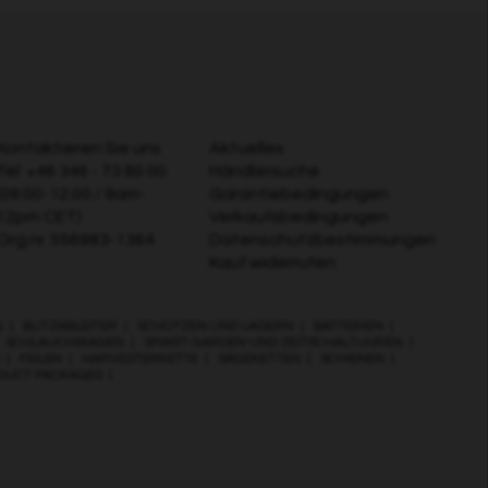
Kontaktieren Sie uns
Aktuelles
Tel:
+46 346 - 73 80 00
Händlersuche
(09:00-12:00 / 9am-
Garantiebedingungen
12pm CET)
Verkaufsbedingungen
Org.nr. 556983-1364
Datenschutzbestimmungen
Kauf widerrufen
G
|
BLITZABLEITER
|
SCHÜTZEN UND LAGERN
|
BATTERIEN
|
|
SCHLAUCHWAGEN
|
SMART GARDEN UND ZEITSCHALTUHREN
|
|
FEILEN
|
HARVESTERKETTE
|
SÄGEKETTEN
|
SCHIENEN
|
ODUCT PACKAGES
|