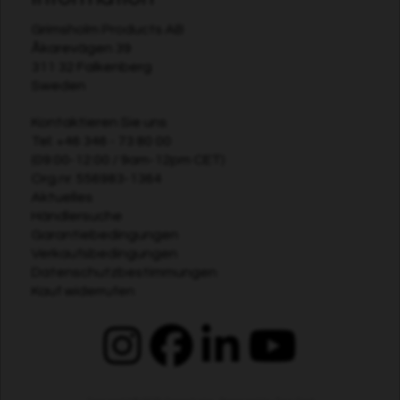
Grimsholm Products AB
Åkarevägen 39
311 32 Falkenberg
Sweden
Kontaktieren Sie uns
Tel:
+46 346 - 73 80 00
(09:00-12:00 / 9am-12pm CET)
Org.nr. 556983-1364
Aktuelles
Händlersuche
Garantiebedingungen
Verkaufsbedingungen
Datenschutzbestimmungen
Kauf widerrufen