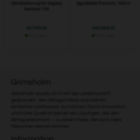
Wandhalterung für Segway
Signalkabel Premium, 1000 m
Navimow i105
42,79 EUR
342,69 EUR
Auf Lager
Auf Lager
Grimsholm
Grimsholm wurde 2014 mit der Leidenschaft
gegründet, den Alltag in Haus und Garten
einfacher und besser zu machen. Durch Innovation
und hohe Qualität bieten wir Lösungen, die den
Alltag erleichtern – zu einem Preis, den sich mehr
Menschen leisten können.
Information