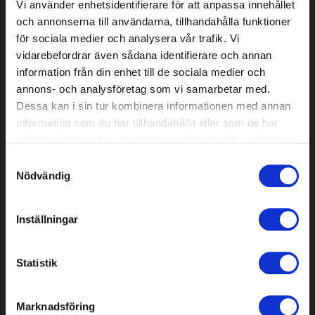
Vi använder enhetsidentifierare för att anpassa innehållet
och annonserna till användarna, tillhandahålla funktioner
för sociala medier och analysera vår trafik. Vi
vidarebefordrar även sådana identifierare och annan
information från din enhet till de sociala medier och
annons- och analysföretag som vi samarbetar med.
Dessa kan i sin tur kombinera informationen med annan
information som du har tillhandahållit eller som de har
samlat in när du har använt deras tjänster. Du godkänner
Trimmerfaden, Star, schwarz,
Mähroboter-
våra cookies vid fortsatt användande av vår webbplats.
Samtyckesval
3,3 mm, 200 m
Dichtungsstreifen 5,5 mm,
Nödvändig
200 m
51,39 EUR
93,49 EUR
Inställningar
Auf Lager
Auf Lager
Statistik
Marknadsföring