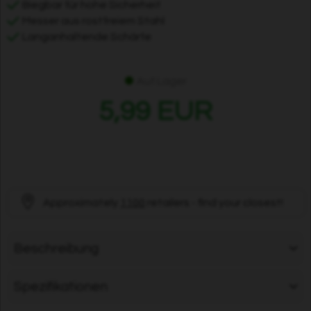
Biegbar für hohe Sicherheit
Messer aus rostfreiem Stahl
Langanhaltende Schärfe
Auf Lager
5,99 EUR
Approximately
1100
retailers - find your closest!
Beschreibung
Spezifikationen