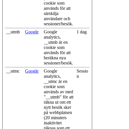
cookie som
används för att
särskilja
användare och
sessioner/besök.
__utmb
Google
Google
1 dag
analytics,
__utmb är en
cookie som
används för att
beräkna nya
sessioner/besök.
__utmc
Google
Google
Sessio
analytics,
n
__utmc är en
cookie som
används av med
"__utmb" för att
räkna ut om ett
nytt besök sker
på webbplatsen
(20 minuters
inaktivitet
räknas som ett