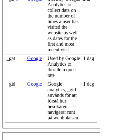
Analytics to
collect data on
the number of
times a user has
visited the
website as well
as dates for the
first and most
recent visit.
_gat
Google
Used by Google
1 dag
Analytics to
throttle request
rate
_gid
Google
Google
1 dag
analytics, _gid
används för att
förstå hur
besökaren
navigerar runt
på webbplatsen