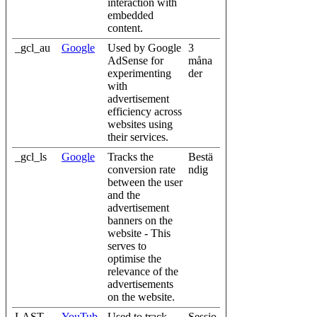
interaction with
embedded
content.
_gcl_au
Google
Used by Google
3
AdSense for
måna
experimenting
der
with
advertisement
efficiency across
websites using
their services.
_gcl_ls
Google
Tracks the
Bestä
conversion rate
ndig
between the user
and the
advertisement
banners on the
website - This
serves to
optimise the
relevance of the
advertisements
on the website.
LAST_
YouTub
Used to track
Sessio