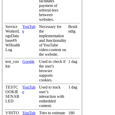
facilitates
payment of
referral-fees
between
websites.
Service
YouTub
Necessary for
Bestä
WorkerL
e
the
ndig
ogsData
implementation
base#S
and functionality
WHealth
of YouTube
Log
video-content on
the website.
test_coo
Google
Used to check if
1 dag
kie
the user's
browser
supports
cookies.
TESTC
YouTub
Used to track
1 dag
OOKIE
e
user’s
SENAB
interaction with
LED
embedded
content.
VISITO
YouTub
Tries to estimate
180