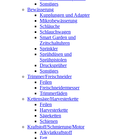
Sonstiges
Bewässerung
Kupplungen und Adapter
Mikrobewässerung
Schläuche
Schlauchwagen
Smart Garden und
Zeitschaltuhren
Sprinkler
Sprühdüsen und
Sprühpistolen
Drucksprüher
Sonstiges
Trimmer/Freischneider
Feilen
Freischneidermesser
Trimmerfäden
Kettensäge/Harvesterkette
Feilen
Harvesterkette
Sägeketten
Schienen
Kraftstoff/Schmierung/Motor
Alkylatkraftstoff
Fett