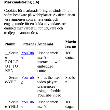
Marknadsföring (16)
Cookies för marknadsföring används för att
spåra besökare på webbplatser. Avsikten är att
visa annonser som är relevanta och
engagerande för enskilda användare, och
därmed mer värdefull för utgivare och
tredjepartsannonsörer.
Maximal
Namn
Utfärdare
Ändamål
lagringstid
__Secur
YouTub
Used to track
180
e-
e
user’s
dagar
ROLLO
interaction with
UT_TO
embedded
KEN
content.
__Secur
YouTub
Stores the user's
Sessio
e-YEC
e
video player
n
preferences
using embedded
YouTube video
__Secur
YouTub
Used to track
180
e-YNID
e
user’s
dagar