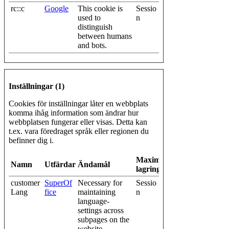
rc::c
Google
This cookie is
Sessio
used to
n
distinguish
between humans
and bots.
Inställningar (1)
Cookies för inställningar låter en webbplats
komma ihåg information som ändrar hur
webbplatsen fungerar eller visas. Detta kan
t.ex. vara föredraget språk eller regionen du
befinner dig i.
Maximal
Namn
Utfärdare
Ändamål
lagringstid
customer
SuperOf
Necessary for
Sessio
Lang
fice
maintaining
n
language-
settings across
subpages on the
website.