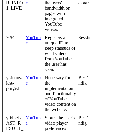
R_INFO
e
the users'
dagar
1_LIVE
bandwidth on
pages with
integrated
YouTube
videos.
YSC
YouTub
Registers a
Sessio
e
unique ID to
n
keep statistics of
what videos
from YouTube
the user has
seen.
yt-icons-
YouTub
Necessary for
Bestä
last-
e
the
ndig
purged
implementation
and functionality
of YouTube
video-content on
the website.
ytidb::L
YouTub
Stores the user's
Bestä
AST_R
e
video player
ndig
ESULT_
preferences