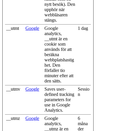
nytt besök). Den
upphör när
webbläsaren
stängs.
__utmt
Google
Google
1 dag
analytics,
__utmt är en
cookie som
används för att
beräkna
webbplatshastig
het. Den
förfaller tio
minuter efter att
den sätts.
__utmv
Google
Saves user-
Sessio
defined tracking
n
parameters for
use in Google
Analytics.
__utmz
Google
Google
6
analytics,
måna
__utmz är en
der