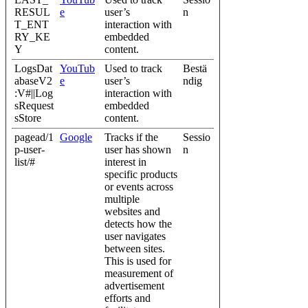
RESUL
e
user’s
n
T_ENT
interaction with
RY_KE
embedded
Y
content.
LogsDat
YouTub
Used to track
Bestä
abaseV2
e
user’s
ndig
:V#||Log
interaction with
sRequest
embedded
sStore
content.
pagead/1
Google
Tracks if the
Sessio
p-user-
user has shown
n
list/#
interest in
specific products
or events across
multiple
websites and
detects how the
user navigates
between sites.
This is used for
measurement of
advertisement
efforts and