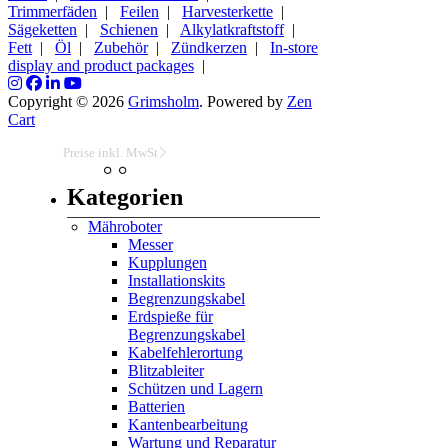
Trimmerfäden
|
Feilen
|
Harvesterkette
|
Sägeketten
|
Schienen
|
Alkylatkraftstoff
|
Fett
|
Öl
|
Zubehör
|
Zündkerzen
|
In-store
display and product packages
|
Copyright © 2026
Grimsholm
. Powered by
Zen
Cart
Preise inkl. MwSt
Kategorien
Mähroboter
Messer
Kupplungen
Installationskits
Begrenzungskabel
Erdspieße für
Begrenzungskabel
Kabelfehlerortung
Blitzableiter
Schützen und Lagern
Batterien
Kantenbearbeitung
Wartung und Reparatur