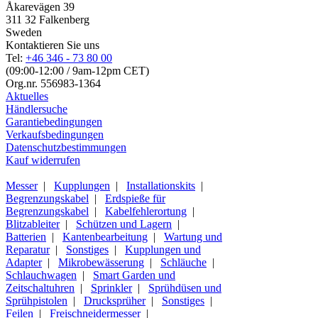
Åkarevägen 39
311 32 Falkenberg
Sweden
Kontaktieren Sie uns
Tel:
+46 346 - 73 80 00
(09:00-12:00 / 9am-12pm CET)
Org.nr. 556983-1364
Aktuelles
Händlersuche
Garantiebedingungen
Verkaufsbedingungen
Datenschutzbestimmungen
Kauf widerrufen
Messer
|
Kupplungen
|
Installationskits
|
Begrenzungskabel
|
Erdspieße für
Begrenzungskabel
|
Kabelfehlerortung
|
Blitzableiter
|
Schützen und Lagern
|
Batterien
|
Kantenbearbeitung
|
Wartung und
Reparatur
|
Sonstiges
|
Kupplungen und
Adapter
|
Mikrobewässerung
|
Schläuche
|
Schlauchwagen
|
Smart Garden und
Zeitschaltuhren
|
Sprinkler
|
Sprühdüsen und
Sprühpistolen
|
Drucksprüher
|
Sonstiges
|
Feilen
|
Freischneidermesser
|