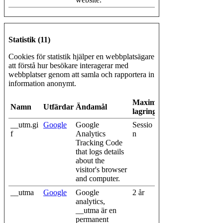
Statistik (11)
Cookies för statistik hjälper en webbplatsägare
att förstå hur besökare interagerar med
webbplatser genom att samla och rapportera in
information anonymt.
Maximal
Namn
Utfärdare
Ändamål
lagringstid
__utm.gi
Google
Google
Sessio
f
Analytics
n
Tracking Code
that logs details
about the
visitor's browser
and computer.
__utma
Google
Google
2 år
analytics,
__utma är en
permanent