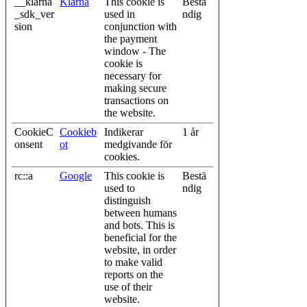
__klarna
Klarna
This cookie is
Bestä
_sdk_ver
used in
ndig
sion
conjunction with
the payment
window - The
cookie is
necessary for
making secure
transactions on
the website.
CookieC
Cookieb
Indikerar
1 år
onsent
ot
medgivande för
cookies.
rc::a
Google
This cookie is
Bestä
used to
ndig
distinguish
between humans
and bots. This is
beneficial for the
website, in order
to make valid
reports on the
use of their
website.