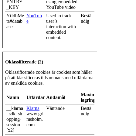
ENTRY
using embedded
_KEY
YouTube video
YtIdbMe
YouTub
Used to track
Bestä
ta#datab
e
user’s
ndig
ases
interaction with
embedded
content.
Oklassificerade (2)
Oklassificerade cookies är cookies som håller
på att klassificeras tillsammans med utfärdarna
av enskilda cookies.
Maximal
Namn
Utfärdare
Ändamål
lagringstid
__klarna
Klarna
Väntande
Bestä
_sdk_sh
www.gri
ndig
opping-
msholm.
session
com
[x2]