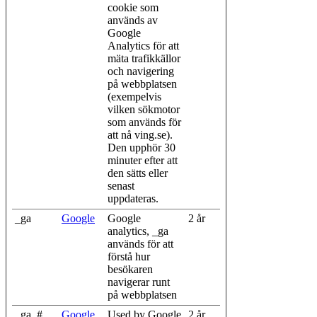
cookie som
används av
Google
Analytics för att
mäta trafikkällor
och navigering
på webbplatsen
(exempelvis
vilken sökmotor
som används för
att nå ving.se).
Den upphör 30
minuter efter att
den sätts eller
senast
uppdateras.
_ga
Google
Google
2 år
analytics, _ga
används för att
förstå hur
besökaren
navigerar runt
på webbplatsen
_ga_#
Google
Used by Google
2 år