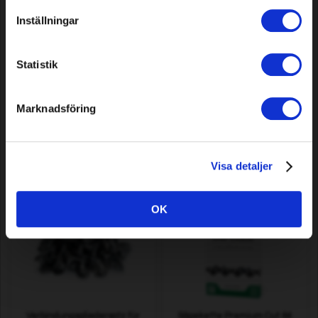
Inställningar
Statistik
Roboter-Wandhalterung für
Sägekette Premium Cut 56
Einhell GC-RM 500 / Freelexo
DL, 0,325" 0,058"/1,5 mm
600/900 & Mowox RM
Marknadsföring
30/45/50
10,29 EUR
42,79 EUR
Auf Lager
Auf Lager
Visa detaljer
OK
Verbindungsgliedersatz für
Sägekette Premium Cut 64