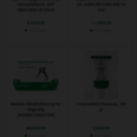
Harvesterkette .404"
DL, 0,325 Zoll 0,050 Zoll/1,3
.080/2.0mm 30 Stück
mm
8,49 EUR
11,09 EUR
Auf Lager
Auf Lager
Roboter-Wandhalterung für
Universalfett Premium, 100
Stiga Stig
gr
300/600/1200/A1500
38,59 EUR
3,39 EUR
Auf Lager
Auf Lager