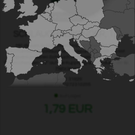
Tap to expand
SCHLAUCHVERBINDER, 1/2
Mit diesem Schlauchverbinder können Sie Ihren
vorhandenen Schlauch leicht reparieren oder ihn mit
einem anderen Schlauch verlängern. Einfach die
Schlauchenden 1/2" auf die Kupplung aufstecken, die �...
Mehr lesen
Model: 31020
EAN: 7333272310205
Auf Lager
1,79 EUR