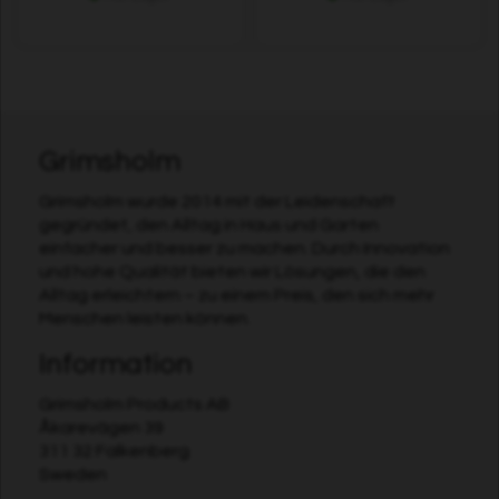
Grimsholm
Grimsholm wurde 2014 mit der Leidenschaft
gegründet, den Alltag in Haus und Garten
einfacher und besser zu machen. Durch Innovation
und hohe Qualität bieten wir Lösungen, die den
Alltag erleichtern – zu einem Preis, den sich mehr
Menschen leisten können.
Information
Grimsholm Products AB
Åkarevägen 39
311 32 Falkenberg
Sweden