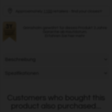
Approximately
1100
retailers - find your closest!
Grimsholm gewährt für dieses Produkt 3 Jahre
Garantie ab Kaufdatum.
Erfahren Sie hier mehr
Beschreibung
Spezifikationen
Customers who bought this
product also purchased...