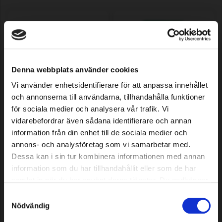
Denna webbplats använder cookies
Vi använder enhetsidentifierare för att anpassa innehållet
och annonserna till användarna, tillhandahålla funktioner
Mähroboter-
Sägekette Premium Cut 50
för sociala medier och analysera vår trafik. Vi
Dichtungsstreifen 4,5 mm,
DL, 3/8" Low Profile,
200 m
0,043"/1,1mm
vidarebefordrar även sådana identifierare och annan
information från din enhet till de sociala medier och
67,79 EUR
9,39 EUR
annons- och analysföretag som vi samarbetar med.
Auf Lager
Auf Lager
Dessa kan i sin tur kombinera informationen med annan
information som du har tillhandahållit eller som de har
samlat in när du har använt deras tjänster. Du godkänner
våra cookies vid fortsatt användande av vår webbplats.
Samtyckesval
Nödvändig