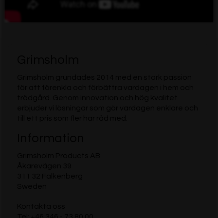
Grimsholm
Grimsholm grundades 2014 med en stark passion
för att förenkla och förbättra vardagen i hem och
trädgård. Genom innovation och hög kvalitet
erbjuder vi lösningar som gör vardagen enklare och
till ett pris som fler har råd med.
Information
Grimsholm Products AB
Åkarevägen 39
311 32 Falkenberg
Sweden
Kontakta oss
Tel:
+46 346 - 73 80 00