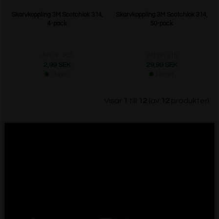
Skarvkoppling 3M Scotchlok 314,
Skarvkoppling 3M Scotchlok 314,
4-pack
50-pack
Art.nr: 205
Art.nr: 215
2,99 SEK
29,99 SEK
I lager
I lager
Visar
1
till
12
(av
12
produkter)