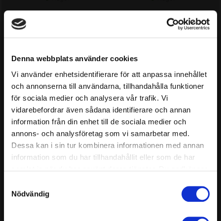
Denna webbplats använder cookies
Vi använder enhetsidentifierare för att anpassa innehållet
och annonserna till användarna, tillhandahålla funktioner
för sociala medier och analysera vår trafik. Vi
vidarebefordrar även sådana identifierare och annan
Anslutningskontakt laddstation,
Anslutningskontakt laddstation,
4-pack
50-pack
information från din enhet till de sociala medier och
annons- och analysföretag som vi samarbetar med.
Dessa kan i sin tur kombinera informationen med annan
Art.nr: 181
Art.nr: 185
information som du har tillhandahållit eller som de har
2,99 SEK
19,69 SEK
samlat in när du har använt deras tjänster. Du godkänner
I lager
I lager
våra cookies vid fortsatt användande av vår webbplats.
Samtyckesval
Nödvändig