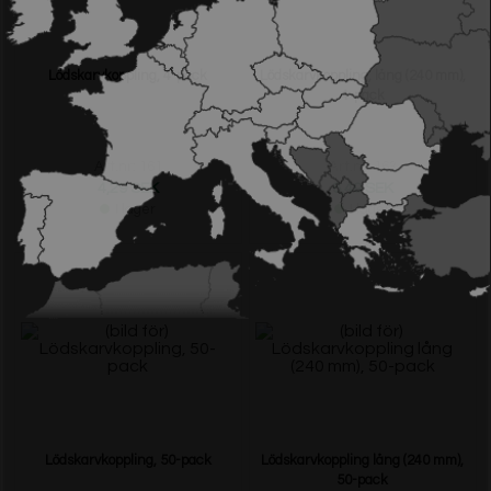
Lödskarvkoppling, 4-pack
Lödskarvkoppling, lång (240 mm),
4-pack
Art.nr: 161
Art.nr: 163
4,29 SEK
8,49 SEK
I lager
I lager
Lödskarvkoppling, 50-pack
Lödskarvkoppling lång (240 mm),
50-pack