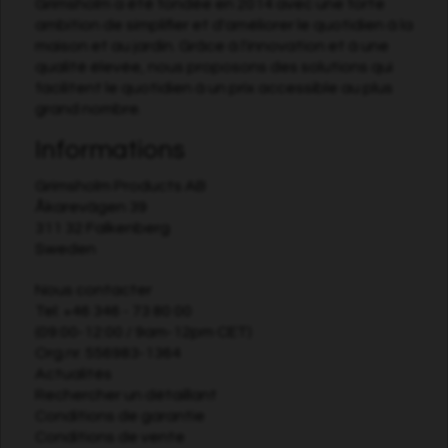
Grimsholm a été fondée en 2014 avec une forte
ambition de simplifier et d'améliorer le quotidien à la
maison et au jardin. Grâce à l'innovation et à une
qualité élevée, nous proposons des solutions qui
facilitent le quotidien à un prix accessible au plus
grand nombre.
Informations
Grimsholm Products AB
Åkarevägen 39
311 32 Falkenberg
Sweden
Nous contacter
Tel:
+46 346 - 73 80 00
(09:00-12:00 / 9am-12pm CET)
Org.nr. 556983-1364
Actualités
Rechercher un détaillant
Conditions de garantie
Conditions de vente