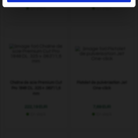
10,29 EUR
2,19 EUR
En stock
En stock
Chaîne de scie Premium Cut
Pistolet de pulvérisation Jet
Pro 1848 DL .325 » .063"/1,6
One-click
mm
222,19 EUR
7,69 EUR
En stock
En stock