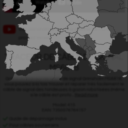
Visit Grimsholm´s Youtube channel for more
product movies.
TRACEUR DE CÂBLE DE SIGNAL
MS6818
Grâce au Traceur de câble de signal Grimsholm MS6818,
vous pouvez à la fois trouver et réparer très facilement le
câble de signal des tondeuses à gazon robotisées (même
si le câble est profo...
Read more
Model: 415
EAN: 7350076764157
Guide de dépannage inclus
Pour câbles souterrains