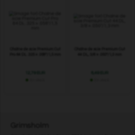
Chaîne de scie Premium Cut
Chaîne de scie Premium Cut
Pro 64 DL .325 » .058"/1,5 mm
44 DL, 3/8 » .050"/1,3 mm
12,79 EUR
8,49 EUR
En stock
En stock
Grimsholm