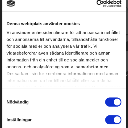
Carefully balanced to withstand high RPM
In stock
Denna webbplats använder cookies
162.59 EUR
Vi använder enhetsidentifierare för att anpassa innehållet
och annonserna till användarna, tillhandahålla funktioner
för sociala medier och analysera vår trafik. Vi
vidarebefordrar även sådana identifierare och annan
information från din enhet till de sociala medier och
annons- och analysföretag som vi samarbetar med.
Approximately
1100
retailers - find your closest!
Dessa kan i sin tur kombinera informationen med annan
information som du har tillhandahållit eller som de har
samlat in när du har använt deras tjänster. Du godkänner
Description
våra cookies vid fortsatt användande av vår webbplats.
Samtyckesval
Nödvändig
Specifications
Inställningar