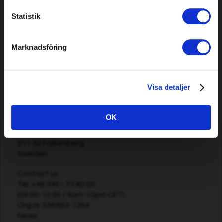
Statistik
Grimsholm
Grimsholm was founded in 2014 with a strong
Marknadsföring
passion for simplifying and improving everyday life
in the home and garden. Through innovation and
high quality, we offer solutions that make everyday
life easier at a price more people can afford.
Visa detaljer
Information
OK
Grimsholm Products AB
Åkarevägen 39
311 32 Falkenberg
Sweden
Contact us
Tel:
+46 346 - 73 80 00
(09:00-12:00 / 9am-12pm CET)
Org.nr. 556983-1364
News