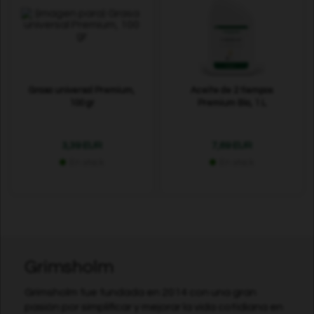
Grasa universal Premium,
Aceite de 2 tiempos
100 gr
Premium Bio, 1 L
3,39 EUR
7,69 EUR
En stock
En stock
Grimsholm
Grimsholm fue fundada en 2014 con una gran
pasión por simplificar y mejorar la vida cotidiana en