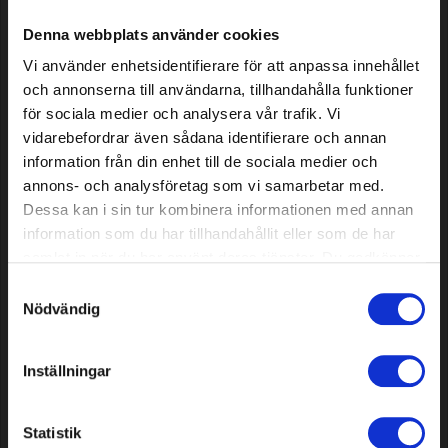
Plus, 200 m
Plus, 500 m
Denna webbplats använder cookies
Vi använder enhetsidentifierare för att anpassa innehållet
93,99 EUR
145,39 EUR
och annonserna till användarna, tillhandahålla funktioner
En stock
En stock
för sociala medier och analysera vår trafik. Vi
vidarebefordrar även sådana identifierare och annan
information från din enhet till de sociala medier och
annons- och analysföretag som vi samarbetar med.
Dessa kan i sin tur kombinera informationen med annan
information som du har tillhandahållit eller som de har
samlat in när du har använt deras tjänster. Du godkänner
våra cookies vid fortsatt användande av vår webbplats.
Samtyckesval
Nödvändig
Barra guía Premium Cut 16"
Cadena para motosierra
.325" .050"/1,3 mm (para
Premium Cut 55 DL, 3/8" de
Inställningar
Husqvarna)
perfil bajo, .050"/1,3 mm
14,49 EUR
9,39 EUR
Statistik
En stock
En stock