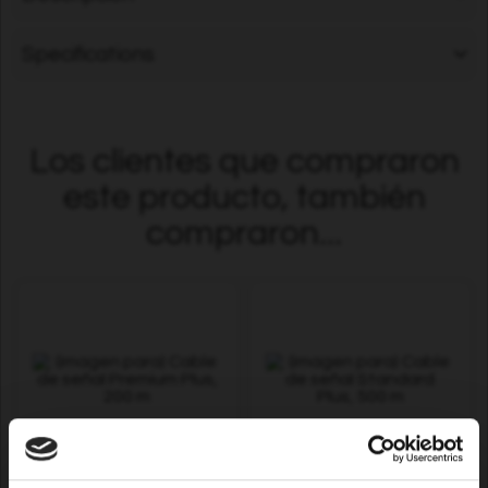
Specifications
Los clientes que compraron
este producto, también
compraron...
Cable de señal Premium
Cable de señal Standard