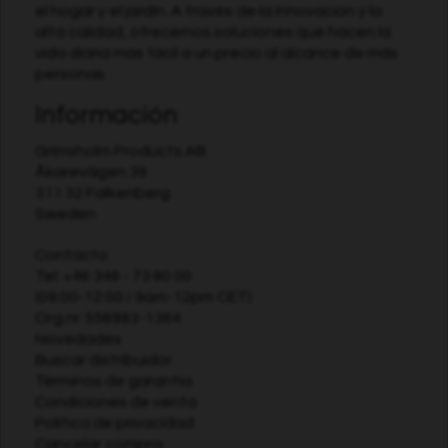
el hogar y el jardín. A través de la innovación y la
alta calidad, ofrecemos soluciones que hacen la
vida diaria más fácil a un precio al alcance de más
personas.
Información
Grimsholm Products AB
Åkarevägen 39
311 32 Falkenberg
Sweden
Contacto
Tel:
+46 346 - 73 80 00
(09:00-12:00 / 9am-12pm CET)
Org.nr. 556983-1364
Novedades
Buscar distribuidor
Términos de garantia
Condiciones de venta
Política de privacidad
Cancelar compra