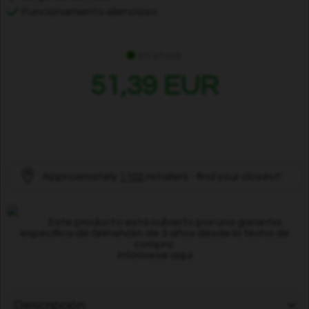
Funcionamiento silencioso
En stock
51,39 EUR
Approximately
1100
retailers - find your closest!
Este producto está cubierto por una garantía
específica de Grimsholm de 3 años desde la fecha de
compra.
Infórmese aquí
Descripción