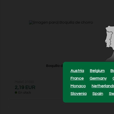
Boquilla de chorro
Austria
Belgium
B
France
Germany
Model: 31030
Monaco
Netherland
2,19 EUR
En stock
Slovenia
Spain
S