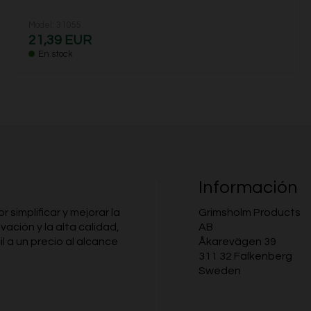
Model: 31055
21,39 EUR
En stock
Información
simplificar y mejorar la
Grimsholm Products
ovación y la alta calidad,
AB
l a un precio al alcance
Åkarevägen 39
311 32 Falkenberg
Sweden