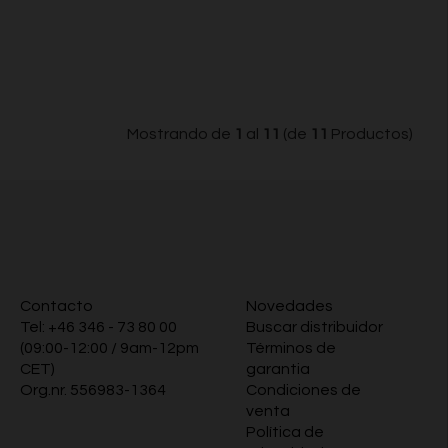
Mostrando de
1
al
11
(de
11
Productos)
Contacto
Novedades
Tel:
+46 346 - 73 80 00
Buscar distribuidor
(09:00-12:00 / 9am-12pm
Términos de
CET)
garantia
Org.nr. 556983-1364
Condiciones de
venta
Política de