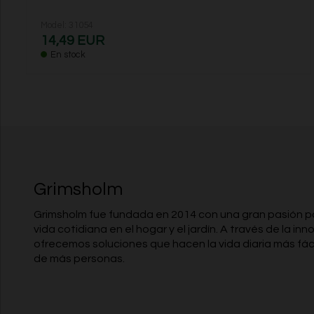
Model: 31054
14,49 EUR
En stock
Grimsholm
Grimsholm fue fundada en 2014 con una gran pasión por 
vida cotidiana en el hogar y el jardín. A través de la inn
ofrecemos soluciones que hacen la vida diaria más fáci
de más personas.