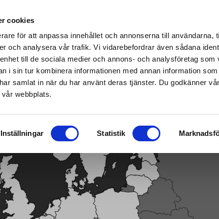
cializados en Home & Garden – haz clic aquí para encontrar tu tienda más cercana
r cookies
rare för att anpassa innehållet och annonserna till användarna, t
er och analysera vår trafik. Vi vidarebefordrar även sådana ident
 enhet till de sociala medier och annons- och analysföretag som 
rras/Cosechadoras
|
Combustible/Lubricación/Motor
Smart garden
 i sin tur kombinera informationen med annan information som
de har samlat in när du har använt deras tjänster. Du godkänner v
 vår webbplats.
Inställningar
Statistik
Marknadsfö
as