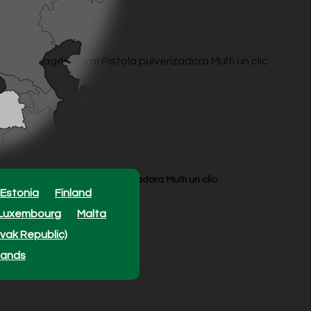
Pistola pulverizadora Multi un clic
Estonia
Finland
Luxembourg
Malta
Model: 31039
ovak Republic)
10,29 EUR
En stock
lands