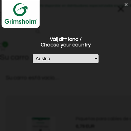
×
Grimsholm está disponible en distribuidores especializados en Home &
Välj ditt land /
Choose your country
0
Su carro
Su carro está vacío…
Piquetas para cables de s
6,79 EUR