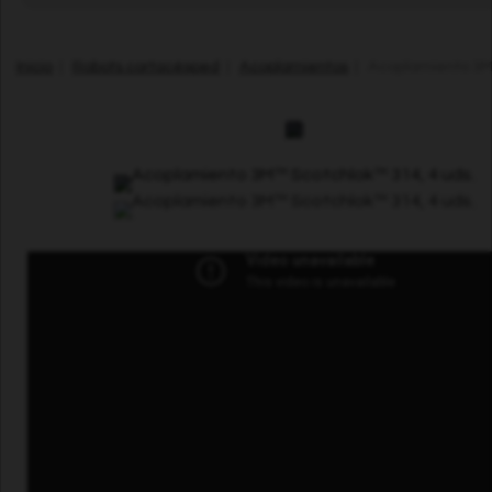
Inicio
|
Robots cortacésped
|
Acoplamientos
| Acoplamiento 3M™