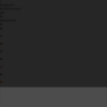
/
Support
Información
de
la
empresa