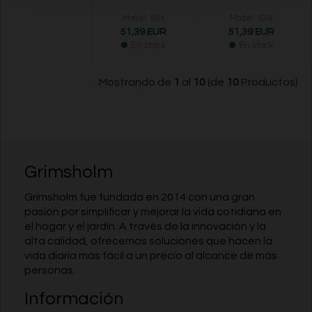
Model: 634
Model: 636
51,39 EUR
51,39 EUR
En stock
En stock
Mostrando de
1
al
10
(de
10
Productos)
Grimsholm
Grimsholm fue fundada en 2014 con una gran
pasión por simplificar y mejorar la vida cotidiana en
el hogar y el jardín. A través de la innovación y la
alta calidad, ofrecemos soluciones que hacen la
vida diaria más fácil a un precio al alcance de más
personas.
Información