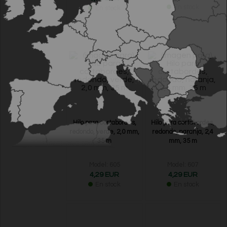
En stock
En stock
Hilo para cortabordes,
Hilo para cortabordes,
redondo, verde, 2,0 mm,
redondo, naranja, 2,4
35 m
mm, 35 m
Model: 605
Model: 607
4,29 EUR
4,29 EUR
En stock
En stock