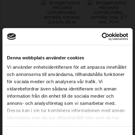
Hilo para cortabordes,
Hilo para cortabordes,
estrella, naranja, 2,4
estrella, rojo, 2,7 mm,
mm, 80 m
70 m
Denna webbplats använder cookies
Vi använder enhetsidentifierare för att anpassa innehållet
Model: 611
Model: 615
11,99 EUR
11,99 EUR
och annonserna till användarna, tillhandahålla funktioner
En stock
En stock
för sociala medier och analysera vår trafik. Vi
vidarebefordrar även sådana identifierare och annan
information från din enhet till de sociala medier och
annons- och analysföretag som vi samarbetar med.
Dessa kan i sin tur kombinera informationen med annan
information som du har tillhandahållit eller som de har
samlat in när du har använt deras tjänster. Du godkänner
våra cookies vid fortsatt användande av vår webbplats.
Samtyckesval