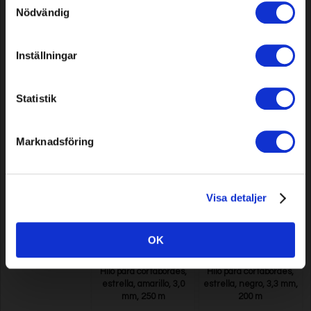
Nödvändig
Hilo para cortabordes,
Hilo para cortabordes,
estrella, amarillo, 3,0
estrella, negro, 3,3 mm,
Inställningar
mm, 60 m
50 m
Model: 619
Model: 623
Statistik
11,99 EUR
11,99 EUR
En stock
En stock
Marknadsföring
Visa detaljer
OK
Hilo para cortabordes,
Hilo para cortabordes,
estrella, amarillo, 3,0
estrella, negro, 3,3 mm,
mm, 250 m
200 m