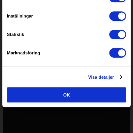
Inställningar
Acoplamiento 3M™ Scotchlok™
Acoplamiento 3M™ Scotchlok™
314, 4 uds.
314, 50 uds.
Statistik
Model: 205
Model: 215
2,99 EUR
29,99 EUR
Marknadsföring
En stock
En stock
Mostrando de
1
al
12
(de
12
Productos)
Visa detaljer
OK