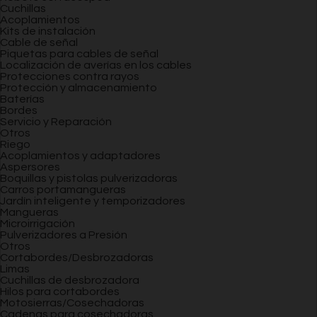
Cuchillas
Acoplamientos
Kits de instalación
Cable de señal
Piquetas para cables de señal
Localización de averías en los cables
Protecciones contra rayos
Protección y almacenamiento
Baterías
Bordes
Servicio y Reparación
Otros
Riego
Acoplamientos y adaptadores
Aspersores
Boquillas y pistolas pulverizadoras
Carros portamangueras
Jardín inteligente y temporizadores
Mangueras
Microirrigación
Pulverizadores a Presión
Otros
Cortabordes/Desbrozadoras
Limas
Cuchillas de desbrozadora
Hilos para cortabordes
Motosierras/Cosechadoras
Cadenas para cosechadoras