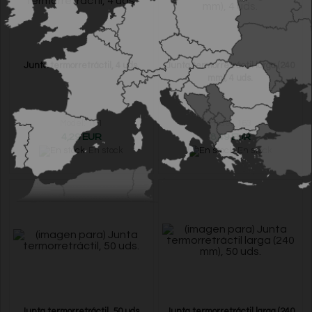
Junta termorretráctil, 4 uds.
Junta termorretráctil larga (240
mm), 4 uds.
Model: 161
Model: 163
4,29 EUR
8,49 EUR
En stock
En stock
Junta termorretráctil, 50 uds.
Junta termorretráctil larga (240