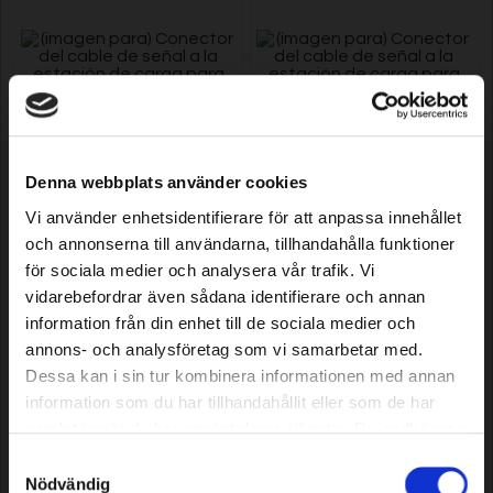
Conector del cable de señal a la
Conector del cable de señal a la
Denna webbplats använder cookies
estación de carga para Robomow,
estación de carga para Robomow,
Vi använder enhetsidentifierare för att anpassa innehållet
2 uds.
50 uds.
och annonserna till användarna, tillhandahålla funktioner
Model: 191
Model: 195
för sociala medier och analysera vår trafik. Vi
2,99 EUR
21,39 EUR
vidarebefordrar även sådana identifierare och annan
En stock
En stock
information från din enhet till de sociala medier och
annons- och analysföretag som vi samarbetar med.
Dessa kan i sin tur kombinera informationen med annan
information som du har tillhandahållit eller som de har
samlat in när du har använt deras tjänster. Du godkänner
våra cookies vid fortsatt användande av vår webbplats.
Samtyckesval
Nödvändig