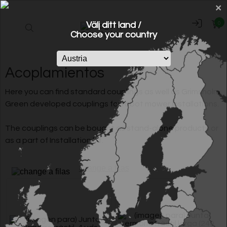
×
Välj ditt land /
0
Choose your country
Acoplamientos
Here you can find standard couplings as well as Grimsholm
Green developed couplings for robot mower installations.
​The couplings can be bought as stand-alone products or
as a part of
Installation kit
.
change a filas