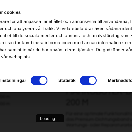
ndel erhältlich – klicken Sie hier, um Ihren nächstgelegenen Händler zu finden
r cookies
be found!
rare för att anpassa innehållet och annonserna till användarna, t
imsholm.com/includes/templates/plusmall37/cssmap-europe/d
er och analysera vår trafik. Vi vidarebefordrar även sådana ident
 enhet till de sociala medier och annons- och analysföretag som 
be found!
/Harvesterkette
|
Kraftstoff/Schmierung/Motor
Smart garden
 i sin tur kombinera informationen med annan information som
imsholm.com/includes/templates/plusmall37/cssmap-europe/d
de har samlat in när du har använt deras tjänster. Du godkänner v
 vår webbplats.
Dichtungsstreifen 4,5 mm, 200 m
Inställningar
Statistik
Marknadsfö
MÄHROBOTER-DI
200 M
Für eine optimale Funktionali
Loading ...
das Premium-Dichtungsband von
Wartungs- oder Reparaturarbei