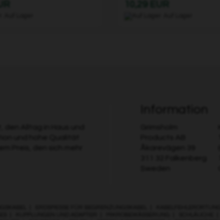
EUR
10,29 EUR
Auf Lager
Auf Lager
Information
 den Alltag in Haus und
Grimsholm
tion und hohe Qualität
Products AB
nem Preis, den sich mehr
Åkarevägen 39
311 32 Falkenberg
Sweden
GSKABEL
|
ERDSPIESSE FÜR BEGRENZUNGSKABEL
|
KABELFEHLERORTUN
ES
|
KUPPLUNGEN UND ADAPTER
|
MIKROBEWÄSSERUNG
|
SCHLÄUCHE