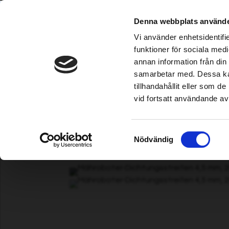
Grimsholm ist im etablierten Home & Garden-Fachha
Denna webbplats använde
CSSMap error
- Map image cannot 
Vi använder enhetsidentifie
- incorrect path: https://www.gr
funktioner för sociala medi
annan information från din
CSSMap error
- Map image cannot 
Mähroboter
|
Bewässerung
|
Trimmer/Freischneider
|
Kettensäge
samarbetar med. Dessa kan
- incorrect path: https://www.gr
tillhandahållit eller som 
vid fortsatt användande av
Välj ditt land /
Choose your country
Startseite
|
Mähroboter
|
Wartung und Reparatur
| Mähroboter-
Samtyckesval
Nödvändig