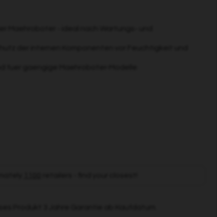
r Maehroboter - ideal nach Wartungs- und
hutz der internen Komponenten vor Feuchtigkeit und
nd fuer gaengige Maehroboter-Modelle
mately
1100
retailers - find your closest!
ses Produkt 3 Jahre Garantie ab Kaufdatum.