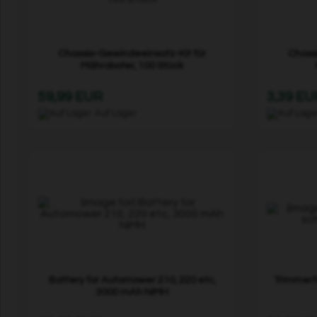
Chassis-Gewindeeinsatz-Kit für
Chass
Mähroboter, 100 Stück
59,99 EUR
3,39 EU
Auf Lager
Battery for Automower 210, 220 etc,
Trimmerf
3000 mAh NiMH