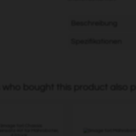
Beschreibung
Spezifikationen
who bought this product also p