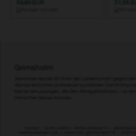
59,69 EUR
51,39 
Auf Lager
Grimsholm
Grimsholm wurde 2014 mit der Leidenschaft gegründet,
Garten einfacher und besser zu machen. Durch Innova
bieten wir Lösungen, die den Alltag erleichtern – zu ei
Menschen leisten können.
MESSER
|
KUPPLUNGEN
|
INSTALLATIONSKITS
|
BEGRENZUN
KANTENBEARBEITUNG
|
WARTUNG UND REPARATUR
|
SONSTIG