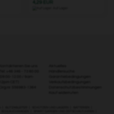
4,29 EUR
Auf Lager
Kontaktieren Sie uns
Aktuelles
Tel:
+46 346 - 73 80 00
Händlersuche
(09:00-12:00 / 9am-
Garantiebedingungen
12pm CET)
Verkaufsbedingungen
Org.nr. 556983-1364
Datenschutzbestimmungen
Kauf widerrufen
G
|
BLITZABLEITER
|
SCHÜTZEN UND LAGERN
|
BATTERIEN
|
|
SCHLAUCHWAGEN
|
SMART GARDEN UND ZEITSCHALTUHREN
|