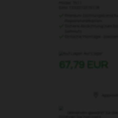
Model: 7011
EAN: 7333272070116
Premium-Dichtungsband fue
Reparaturarbeiten
Sichere Abdichtung zum Sc
Schmutz
Einfache Montage - passe
Auf Lager
67,79 EUR
Approxi
Grimsholm gewährt für die
Erfahren Sie hier mehr