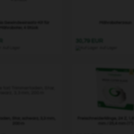
is Gewindeeinsatz-Kit für
Mähroboterzaun
Mähroboter, 4 Stück
R
30,79 EUR
Auf Lager
Auf Lager
aden, Star, schwarz, 3,3 mm,
Freischneiderklinge, 24 Z, 1,
200 m
mm / 25,4 mm (1")