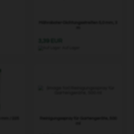
Mähroboter-Dichtungsstreifen 5,0 mm, 3
m
3,39 EUR
Auf Lager
6 mm / 225
Reinigungsspray für Gartengeräte, 500
ml