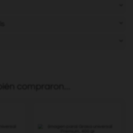
ls
ién compraron...