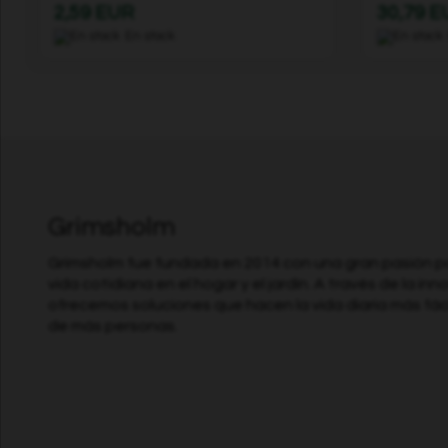
2,59 EUR
30,79 
En stock
Grimsholm
Grimsholm fue fundada en 2014 con una gran pasión por 
vida cotidiana en el hogar y el jardín. A través de la inn
ofrecemos soluciones que hacen la vida diaria más fáci
de más personas.