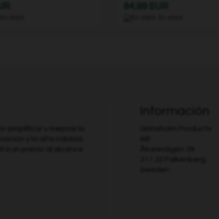
EUR
84,99 EUR
En stock
En stock
Información
simplificar y mejorar la
Grimsholm Products
ovación y la alta calidad,
AB
l a un precio al alcance
Åkarevägen 39
311 32 Falkenberg
Sweden