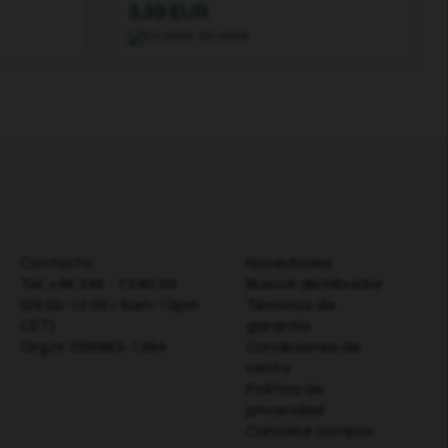
3,39 EUR
En stock
Contacto
Novedades
Tel:
+46 346 - 73 80 00
Buscar distribuidor
(09:00-12:00 / 9am-12pm
Términos de
CET)
garantia
Org.nr. 556983-1364
Condiciones de
venta
Política de
privacidad
Cancelar compra