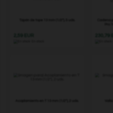
Tapón de tope 13 mm (1/2"), 5 uds.
Cadena p
Pro 1
2,59 EUR
230,79
En stock
Acoplamiento en T 13 mm (1/2"), 2 uds.
Vall