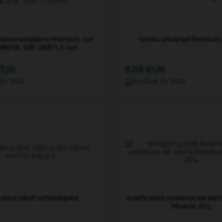
ara motosierra Premium Cut
Grasa universal Premium,
640 DL 3/8" .058"/1,5 mm
 EUR
5,09 EUR
En stock
En stock
a para robot cortacésped
Aceite para cadenas de sier
Mineral, 20 L