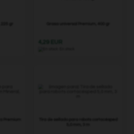
 225 gr
Grasa universal Premium, 400 gr
4,29 EUR
En stock
ra Premium
Tira de sellado para robots cortacésped
5,0 mm, 3 m