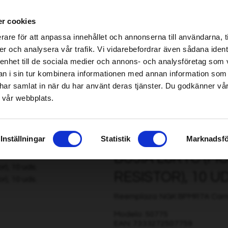
be found!
cializados en Home & Garden – haz clic aquí para encontrar tu tienda más cercana
r cookies
imsholm.com/includes/templates/plusmall37/cssmap-europe/d
be found!
rare för att anpassa innehållet och annonserna till användarna, t
imsholm.com/includes/templates/plusmall37/cssmap-europe/d
er och analysera vår trafik. Vi vidarebefordrar även sådana ident
 enhet till de sociala medier och annons- och analysföretag som 
rras/Cosechadoras
|
Combustible/Lubricación/Motor
Smart garden
 i sin tur kombinera informationen med annan information som
de har samlat in när du har använt deras tjänster. Du godkänner v
 vår webbplats.
osierras/cortabordes, resistor), 10 uds.
Inställningar
Statistik
Marknadsfö
BUJÍA L8RTC (
RESISTOR), 10 UD
Reemplaza: NGK BPMR7A Cam
Modelo: 50775
EAN: 7333272507759