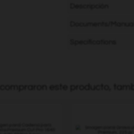
Descripción
Documents/Manua
Specifications
e compraron este producto, tamb