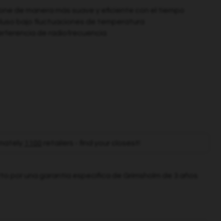
one de manera más suave y eficiente con el tiempo
cluso bajo fluctuaciones de temperatura
terferencia de radiofrecuencia
mately
1100
retailers - find your closest!
to por una garantía específica de Grimsholm de 3 años