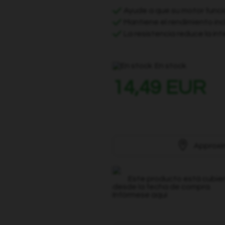
Ayude a que su motor funci
Mantiene el rendimiento in
La resistencia reduce la in
En stock
14,49 EUR
Approxi
Este producto está cubier
desde la fecha de compra.
Infórmese aquí