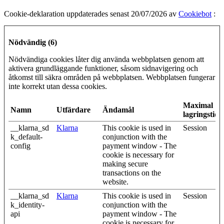
Cookie-deklaration uppdaterades senast 20/07/2026 av
Cookiebot
:
Nödvändig (6)
Nödvändiga cookies låter dig använda webbplatsen genom att
aktivera grundläggande funktioner, såsom sidnavigering och
åtkomst till säkra områden på webbplatsen. Webbplatsen fungerar
inte korrekt utan dessa cookies.
Maximal
Namn
Utfärdare
Ändamål
lagringstid
__klarna_sd
Klarna
This cookie is used in
Session
k_default-
conjunction with the
config
payment window - The
cookie is necessary for
making secure
transactions on the
website.
__klarna_sd
Klarna
This cookie is used in
Session
k_identity-
conjunction with the
api
payment window - The
cookie is necessary for