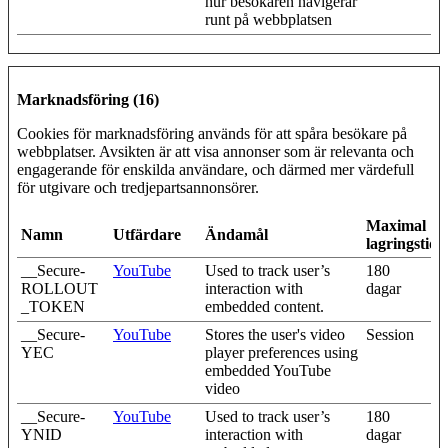
hur besökaren navigerar
runt på webbplatsen
Marknadsföring (16)
Cookies för marknadsföring används för att spåra besökare på
webbplatser. Avsikten är att visa annonser som är relevanta och
engagerande för enskilda användare, och därmed mer värdefull
för utgivare och tredjepartsannonsörer.
Maximal
Namn
Utfärdare
Ändamål
lagringstid
__Secure-
YouTube
Used to track user’s
180
ROLLOUT
interaction with
dagar
_TOKEN
embedded content.
__Secure-
YouTube
Stores the user's video
Session
YEC
player preferences using
embedded YouTube
video
__Secure-
YouTube
Used to track user’s
180
YNID
interaction with
dagar