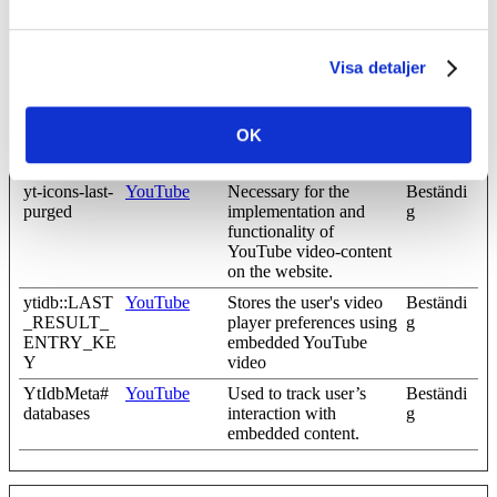
VISITOR_I
YouTube
Tries to estimate the
180
NFO1_LIV
users' bandwidth on
dagar
E
pages with integrated
Visa detaljer
YouTube videos.
YSC
YouTube
Registers a unique ID to
Session
keep statistics of what
OK
videos from YouTube
the user has seen.
yt-icons-last-
YouTube
Necessary for the
Beständi
purged
implementation and
g
functionality of
YouTube video-content
on the website.
ytidb::LAST
YouTube
Stores the user's video
Beständi
_RESULT_
player preferences using
g
ENTRY_KE
embedded YouTube
Y
video
YtIdbMeta#
YouTube
Used to track user’s
Beständi
databases
interaction with
g
embedded content.