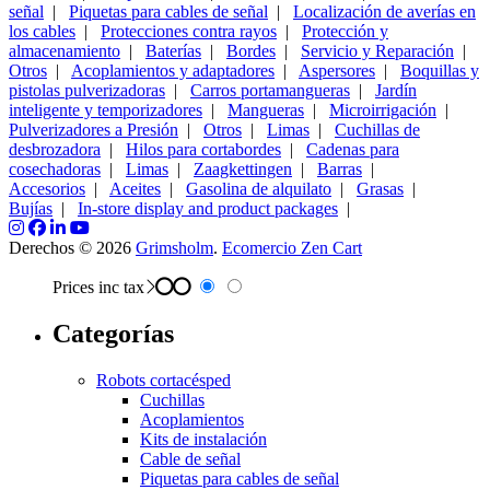
señal
|
Piquetas para cables de señal
|
Localización de averías en
los cables
|
Protecciones contra rayos
|
Protección y
almacenamiento
|
Baterías
|
Bordes
|
Servicio y Reparación
|
Otros
|
Acoplamientos y adaptadores
|
Aspersores
|
Boquillas y
pistolas pulverizadoras
|
Carros portamangueras
|
Jardín
inteligente y temporizadores
|
Mangueras
|
Microirrigación
|
Pulverizadores a Presión
|
Otros
|
Limas
|
Cuchillas de
desbrozadora
|
Hilos para cortabordes
|
Cadenas para
cosechadoras
|
Limas
|
Zaagkettingen
|
Barras
|
Accesorios
|
Aceites
|
Gasolina de alquilato
|
Grasas
|
Bujías
|
In-store display and product packages
|
Derechos © 2026
Grimsholm
.
Ecomercio Zen Cart
Prices inc tax
Categorías
Robots cortacésped
Cuchillas
Acoplamientos
Kits de instalación
Cable de señal
Piquetas para cables de señal