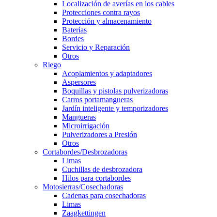
Localización de averías en los cables
Protecciones contra rayos
Protección y almacenamiento
Baterías
Bordes
Servicio y Reparación
Otros
Riego
Acoplamientos y adaptadores
Aspersores
Boquillas y pistolas pulverizadoras
Carros portamangueras
Jardín inteligente y temporizadores
Mangueras
Microirrigación
Pulverizadores a Presión
Otros
Cortabordes/Desbrozadoras
Limas
Cuchillas de desbrozadora
Hilos para cortabordes
Motosierras/Cosechadoras
Cadenas para cosechadoras
Limas
Zaagkettingen