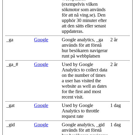
(exempelvis vilken
sökmotor som används
för att nå ving.se). Den
upphör 30 minuter efter
att den sätts eller senast
uppdateras.
_ga
Google
Google analytics, _ga
2 år
används för att förstå
hur besökaren navigerar
runt på webbplatsen
_ga_#
Google
Used by Google
2 år
Analytics to collect data
on the number of times
a user has visited the
website as well as dates
for the first and most
recent visit.
_gat
Google
Used by Google
1 dag
Analytics to throttle
request rate
_gid
Google
Google analytics, _gid
1 dag
används för att förstå