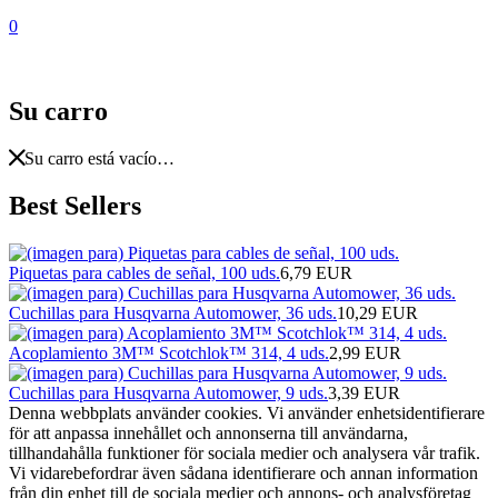
0
Su carro
Su carro está vacío…
Best Sellers
Piquetas para cables de señal, 100 uds.
6,79 EUR
Cuchillas para Husqvarna Automower, 36 uds.
10,29 EUR
Acoplamiento 3M™ Scotchlok™ 314, 4 uds.
2,99 EUR
Cuchillas para Husqvarna Automower, 9 uds.
3,39 EUR
Denna webbplats använder cookies. Vi använder enhetsidentifierare
för att anpassa innehållet och annonserna till användarna,
tillhandahålla funktioner för sociala medier och analysera vår trafik.
Vi vidarebefordrar även sådana identifierare och annan information
från din enhet till de sociala medier och annons- och analysföretag