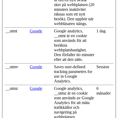
sker på webbplatsen (20
minuters inaktivitet
räknas som ett nytt
besök). Den upphör när
webbläsaren stängs.
__utmt
Google
Google analytics,
1 dag
__utmt är en cookie
som används för att
beräkna
webbplatshastighet.
Den förfaller tio minuter
efter att den sätts.
__utmv
Google
Saves user-defined
Session
tracking parameters for
use in Google
Analytics.
__utmz
Google
Google analytics,
6
__utmz är en cookie
månader
som används av Google
Analytics för att mäta
trafikkällor och
navigering på
webbplatsen