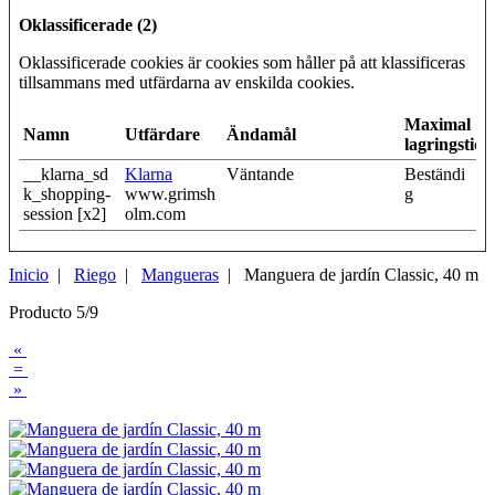
Oklassificerade (2)
Oklassificerade cookies är cookies som håller på att klassificeras
tillsammans med utfärdarna av enskilda cookies.
Maximal
Namn
Utfärdare
Ändamål
lagringstid
__klarna_sd
Klarna
Väntande
Beständi
k_shopping-
www.grimsh
g
session [x2]
olm.com
Inicio
|
Riego
|
Mangueras
| Manguera de jardín Classic, 40 m
Producto 5/9
«
=
»