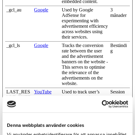
embedded content.
_gcl_au
Google
Used by Google
3
AdSense for
månader
experimenting with
advertisement efficiency
across websites using
their services.
_gcl_ls
Google
Tracks the conversion
Beständi
rate between the user
g
and the advertisement
banners on the website -
This serves to optimise
the relevance of the
advertisements on the
website.
LAST_RES
YouTube
Used to track user’s
Session
ULT_ENTR
interaction with
Y_KEY
embedded content.
LogsDatabas
YouTube
Used to track user’s
Beständi
eV2:V#||Log
interaction with
g
sRequestsSto
embedded content.
Denna webbplats använder cookies
re
Vi använder enhetsidentifierare för att anpassa innehållet