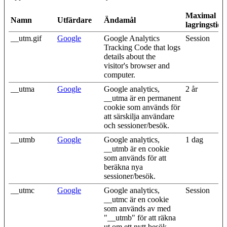
Maximal
Namn
Utfärdare
Ändamål
lagringstid
__utm.gif
Google
Google Analytics
Session
Tracking Code that logs
details about the
visitor's browser and
computer.
__utma
Google
Google analytics,
2 år
__utma är en permanent
cookie som används för
att särskilja användare
och sessioner/besök.
__utmb
Google
Google analytics,
1 dag
__utmb är en cookie
som används för att
beräkna nya
sessioner/besök.
__utmc
Google
Google analytics,
Session
__utmc är en cookie
som används av med
"__utmb" för att räkna
ut om ett nytt besök