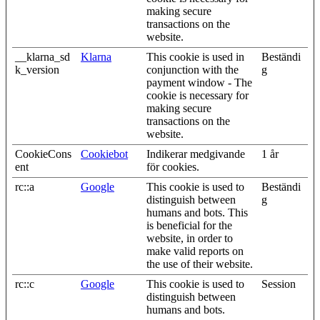
making secure
transactions on the
website.
__klarna_sd
Klarna
This cookie is used in
Beständi
k_version
conjunction with the
g
payment window - The
cookie is necessary for
making secure
transactions on the
website.
CookieCons
Cookiebot
Indikerar medgivande
1 år
ent
för cookies.
rc::a
Google
This cookie is used to
Beständi
distinguish between
g
humans and bots. This
is beneficial for the
website, in order to
make valid reports on
the use of their website.
rc::c
Google
This cookie is used to
Session
distinguish between
humans and bots.