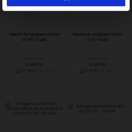
Soporte de manguera 4,6 mm
Soporte de manguera 13 mm
(3/16"), 15 uds.
(1/2"), 10 uds.
Model: 31571
Model: 31572
5,99 EUR
5,19 EUR
En stock
En stock