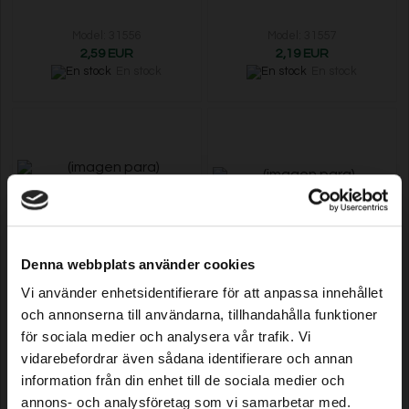
Model: 31556
Model: 31557
2,59 EUR
2,19 EUR
En stock
En stock
Denna webbplats använder cookies
Acoplamiento de reparación 13
Acoplamiento en T 4,6 mm
Vi använder enhetsidentifierare för att anpassa innehållet
mm (1/2"), 3 uds.
(3/16"), 10 uds.
och annonserna till användarna, tillhandahålla funktioner
för sociala medier och analysera vår trafik. Vi
Model: 31558
Model: 31559
vidarebefordrar även sådana identifierare och annan
2,99 EUR
2,59 EUR
information från din enhet till de sociala medier och
En stock
En stock
annons- och analysföretag som vi samarbetar med.