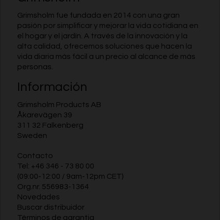
Grimsholm fue fundada en 2014 con una gran
pasión por simplificar y mejorar la vida cotidiana en
el hogar y el jardín. A través de la innovación y la
alta calidad, ofrecemos soluciones que hacen la
vida diaria más fácil a un precio al alcance de más
personas.
Información
Grimsholm Products AB
Åkarevägen 39
311 32 Falkenberg
Sweden
Contacto
Tel:
+46 346 - 73 80 00
(09:00-12:00 / 9am-12pm CET)
Org.nr. 556983-1364
Novedades
Buscar distribuidor
Términos de garantia