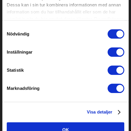
Dessa kan i sin tur kombinera informationen med annan
information som du har tillhandahållit eller som de har
samlat in när du har använt deras tjänster. Du godkänner
våra cookies vid fortsatt användande av vår webbplats.
Samtyckesval
Nödvändig
Inställningar
Acoplamiento en T 13 mm (1/2"),
Acoplamiento en L 13 mm (1/2"),
2 uds.
2 uds.
Statistik
Model: 31560
Model: 31561
Marknadsföring
2,59 EUR
3,49 EUR
En stock
En stock
Visa detaljer
OK