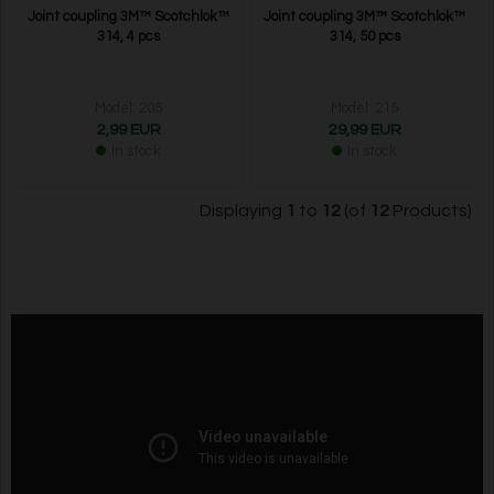
Joint coupling 3M™ Scotchlok™
Joint coupling 3M™ Scotchlok™
314, 4 pcs
314, 50 pcs
Model: 205
Model: 215
2,99 EUR
29,99 EUR
In stock
In stock
Displaying
1
to
12
(of
12
Products)