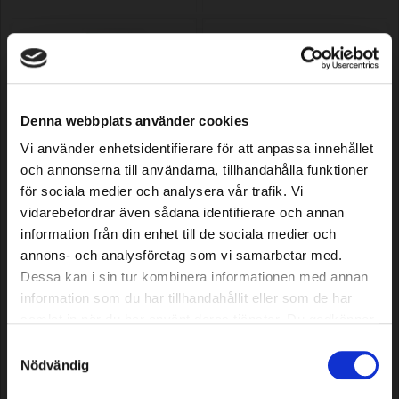
Denna webbplats använder cookies
Vi använder enhetsidentifierare för att anpassa innehållet
och annonserna till användarna, tillhandahålla funktioner
Signal cable connector to charge
Signal cable connector to charge
för sociala medier och analysera vår trafik. Vi
station for Automower, 4 pcs
station for Automower, 50 pcs
vidarebefordrar även sådana identifierare och annan
information från din enhet till de sociala medier och
annons- och analysföretag som vi samarbetar med.
Model: 181
Model: 185
Dessa kan i sin tur kombinera informationen med annan
2,99 EUR
19,69 EUR
In stock
In stock
information som du har tillhandahållit eller som de har
samlat in när du har använt deras tjänster. Du godkänner
våra cookies vid fortsatt användande av vår webbplats.
Samtyckesval
Nödvändig