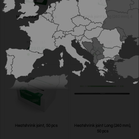
Heatshrink joint, 4 pcs
Heatshrink joint Long (240 mm), 4
pcs
Model: 161
Model: 163
4,29 EUR
8,49 EUR
In stock
In stock
Heatshrink joint, 50 pcs
Heatshrink joint Long (240 mm),
50 pcs