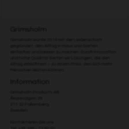
Grimsholm
Grimsholm wurde 2014 mit der Leidenschaft
gegründet, den Alltag in Haus und Garten
einfacher und besser zu machen. Durch Innovation
und hohe Qualität bieten wir Lösungen, die den
Alltag erleichtern – zu einem Preis, den sich mehr
Menschen leisten können.
Information
Grimsholm Products AB
Åkarevägen 39
311 32 Falkenberg
Sweden
Kontaktieren Sie uns
Tel:
+46 346 - 73 80 00