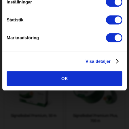
Inställningar
Sägekette Premium Cut Pro
Messer für Stiga Autoclip /
Statistik
67 DL, 0,325" 0,050"/1,3mm
Ambrogio / Wiper, 25 cm
Marknadsföring
12,79 EUR
17,09 EUR
Auf Lager
Auf Lager
Visa detaljer
OK
Signalkabel Premium, 50 m
Signalkabel Premium Plus,
700 m