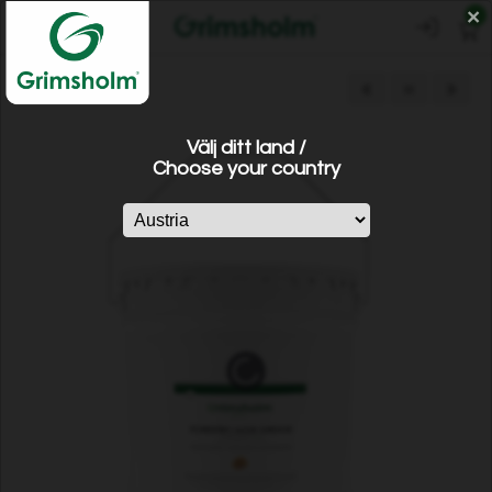
×
0
«
=
»
Välj ditt land /
Choose your country