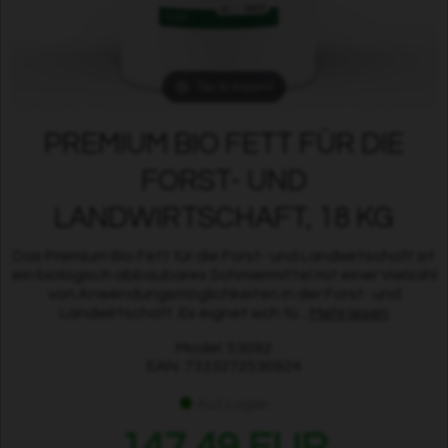
Tap to expand
PREMIUM BIO FETT FÜR DIE
FORST- UND
LANDWIRTSCHAFT, 18 KG
Das Premium Bio Fett für die Forst- und Landwirtschaft ist
ein biologisch abbaubares Schmiermittel mit einer Vielzahl
von Anwendungsmöglichkeiten in der Forst- und
Landwirtschaft. Es eignet sich fü...
Mehr lesen
Model: 53092
EAN: 7333272530924
Auf Lager
147,49 EUR