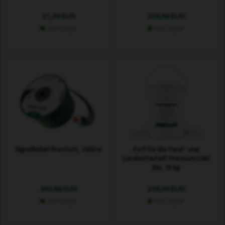
21,39 EUR
256,89 EUR
Auf Lager
Auf Lager
Signalkabel Premium, 1000 m
Fett für die Forst- und
Landwirtschaft Premium Cold
Bio, 18 kg
342,69 EUR
238,39 EUR
Auf Lager
Auf Lager