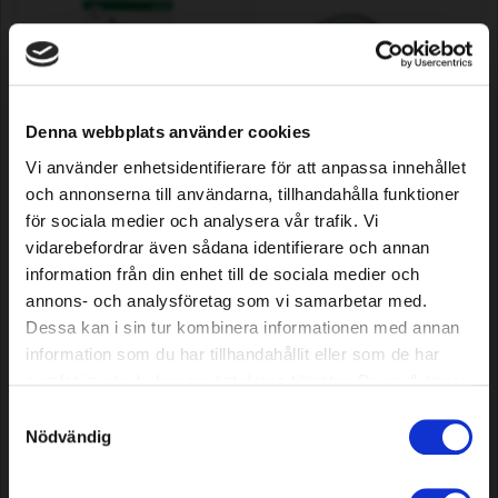
Denna webbplats använder cookies
Vi använder enhetsidentifierare för att anpassa innehållet
Sägekette Premium Cut 67
Signalkabel Standard, 500 m
och annonserna till användarna, tillhandahålla funktioner
DL, 0,325 Zoll 0,050 Zoll/1,3
för sociala medier och analysera vår trafik. Vi
mm
vidarebefordrar även sådana identifierare och annan
11,99 EUR
76,79 EUR
information från din enhet till de sociala medier och
Auf Lager
Auf Lager
annons- och analysföretag som vi samarbetar med.
Dessa kan i sin tur kombinera informationen med annan
information som du har tillhandahållit eller som de har
samlat in när du har använt deras tjänster. Du godkänner
våra cookies vid fortsatt användande av vår webbplats.
Samtyckesval
Nödvändig